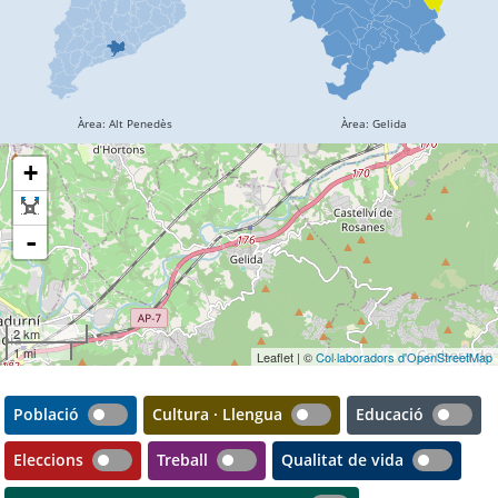
+
-
2 km
1 mi
Leaflet | ©
Col·laboradors d'OpenStreetMap
Població
Cultura · Llengua
Educació
Eleccions
Treball
Qualitat de vida