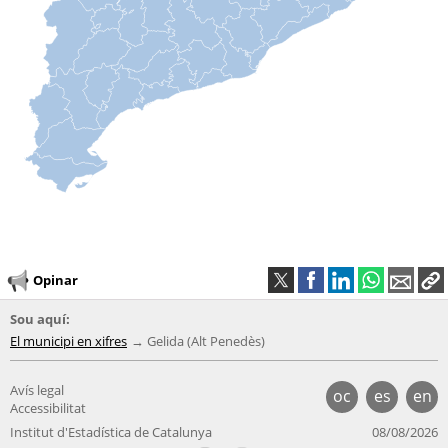
Opinar
Sou aquí:
El municipi en xifres
Gelida (Alt Penedès)
Avís legal
oc
es
en
Accessibilitat
Institut d'Estadística de Catalunya
08/08/2026