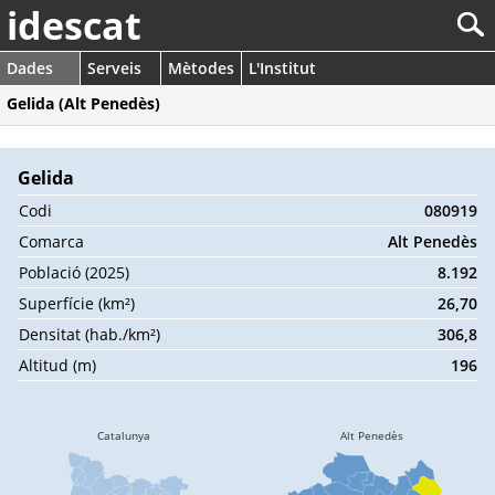
idescat
Dades
Serveis
Mètodes
L'Institut
Gelida (Alt Penedès)
Gelida
Codi
080919
Comarca
Alt Penedès
Població (2025)
8.192
Superfície (km²)
26,70
Densitat (hab./km²)
306,8
Altitud (m)
196