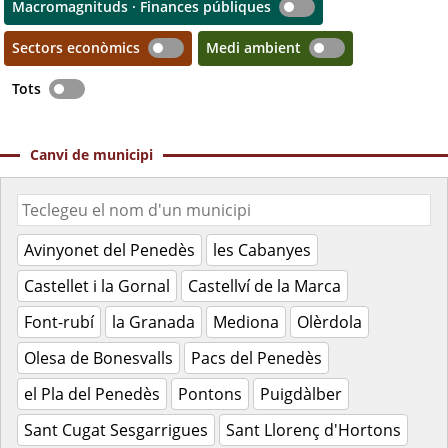
Macromagnituds · Finances públiques
Sectors econòmics
Medi ambient
Tots
Canvi de municipi
Avinyonet del Penedès
les Cabanyes
Castellet i la Gornal
Castellví de la Marca
Font-rubí
la Granada
Mediona
Olèrdola
Olesa de Bonesvalls
Pacs del Penedès
el Pla del Penedès
Pontons
Puigdàlber
Sant Cugat Sesgarrigues
Sant Llorenç d'Hortons