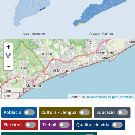
+
-
2 km
1 mi
Leaflet | ©
Col·laboradors d'OpenStreetMap
Població
Cultura · Llengua
Educació
Eleccions
Treball
Qualitat de vida