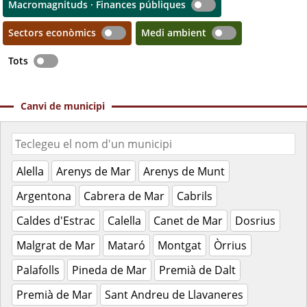
Macromagnituds · Finances públiques
Sectors econòmics
Medi ambient
Tots
Canvi de municipi
Alella
Arenys de Mar
Arenys de Munt
Argentona
Cabrera de Mar
Cabrils
Caldes d'Estrac
Calella
Canet de Mar
Dosrius
Malgrat de Mar
Mataró
Montgat
Òrrius
Palafolls
Pineda de Mar
Premià de Dalt
Premià de Mar
Sant Andreu de Llavaneres