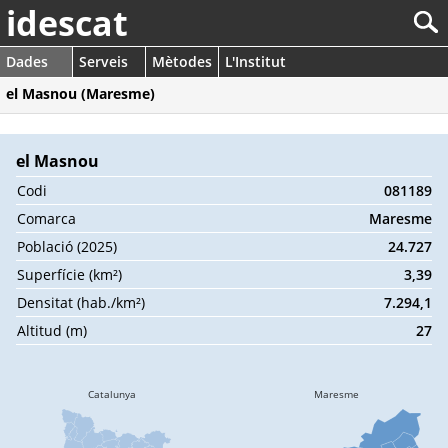
idescat
Dades
Serveis
Mètodes
L'Institut
el Masnou (Maresme)
el Masnou
Codi
081189
Comarca
Maresme
Població (2025)
24.727
Superfície (km²)
3,39
Densitat (hab./km²)
7.294,1
Altitud (m)
27