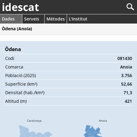
idescat
Dades
Serveis
Mètodes
L'Institut
Òdena (Anoia)
Òdena
Codi
081430
Comarca
Anoia
Població (2025)
3.756
Superfície (km²)
52,66
Densitat (hab./km²)
71,3
Altitud (m)
421