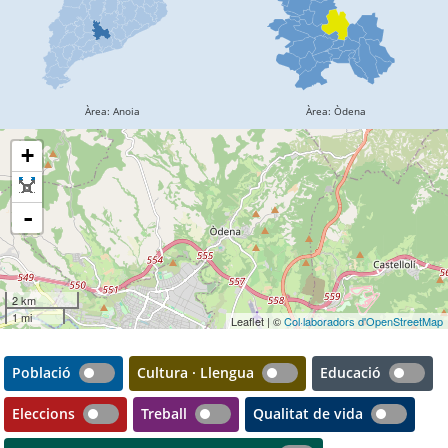
+
-
2 km
1 mi
Leaflet | ©
Col·laboradors d'OpenStreetMap
Població
Cultura · Llengua
Educació
Eleccions
Treball
Qualitat de vida