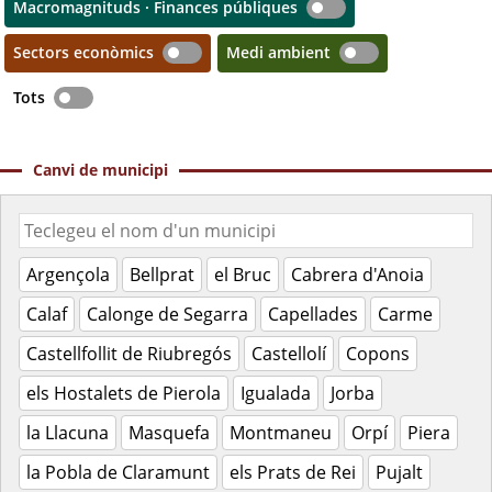
Macromagnituds · Finances públiques
Sectors econòmics
Medi ambient
Tots
Canvi de municipi
Argençola
Bellprat
el Bruc
Cabrera d'Anoia
Calaf
Calonge de Segarra
Capellades
Carme
Castellfollit de Riubregós
Castellolí
Copons
els Hostalets de Pierola
Igualada
Jorba
la Llacuna
Masquefa
Montmaneu
Orpí
Piera
la Pobla de Claramunt
els Prats de Rei
Pujalt