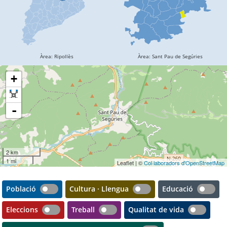
+
-
2 km
1 mi
Leaflet | ©
Col·laboradors d'OpenStreetMap
Població
Cultura · Llengua
Educació
Eleccions
Treball
Qualitat de vida