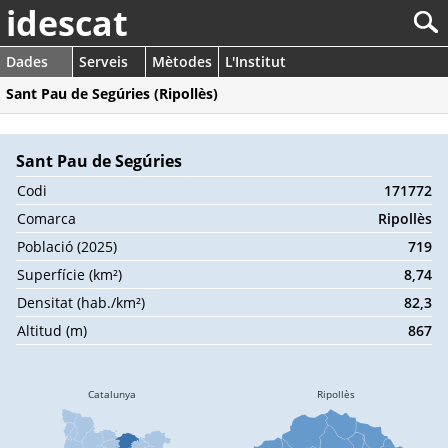
idescat
Dades
Serveis
Mètodes
L'Institut
Sant Pau de Segúries (Ripollès)
Sant Pau de Segúries
Codi
171772
Comarca
Ripollès
Població (2025)
719
Superfície (km²)
8,74
Densitat (hab./km²)
82,3
Altitud (m)
867