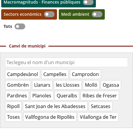
Macromagnituds · Finances públiques
Sectors econòmics
Medi ambient
Tots
Canvi de municipi
Campdevànol
Campelles
Camprodon
Gombrèn
Llanars
les Llosses
Molló
Ogassa
Pardines
Planoles
Queralbs
Ribes de Freser
Ripoll
Sant Joan de les Abadesses
Setcases
Toses
Vallfogona de Ripollès
Vilallonga de Ter