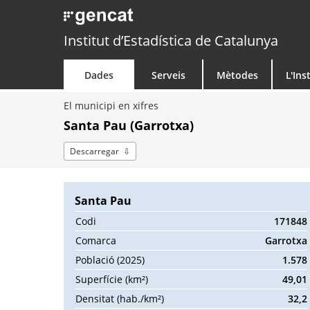
Institut d’Estadística de Catalunya
Dades
Serveis
Mètodes
L'Ins
El municipi en xifres
Santa Pau (Garrotxa)
Descarregar
Santa Pau
Codi
171848
Comarca
Garrotxa
Població (2025)
1.578
Superfície (km²)
49,01
Densitat (hab./km²)
32,2