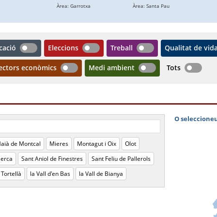
cació
Eleccions
Treball
Qualitat de vid
ectors econòmics
Medi ambient
Tots
aià de Montcal
Mieres
Montagut i Oix
Olot
ierca
Sant Aniol de Finestres
Sant Feliu de Pallerols
Tortellà
la Vall d'en Bas
la Vall de Bianya