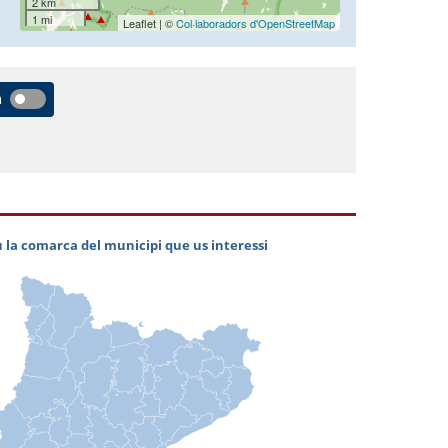
2 km
1 mi
Leaflet | ©
Col·laboradors d'OpenStreetMap
a