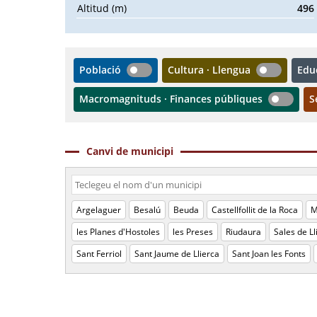
Altitud (m)
496
Població
Cultura · Llengua
Edu
Macromagnituds · Finances públiques
S
Canvi de municipi
Argelaguer
Besalú
Beuda
Castellfollit de la Roca
M
les Planes d'Hostoles
les Preses
Riudaura
Sales de Ll
Sant Ferriol
Sant Jaume de Llierca
Sant Joan les Fonts