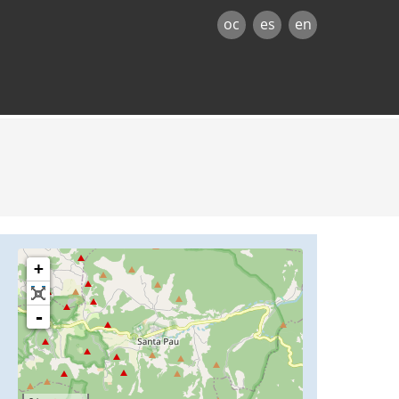
oc
es
en
+
-