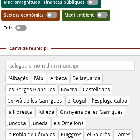
Macromagnituds · Finances públiques
Sectors econòmics
Medi ambient
Tots
Canvi de municipi
l'Albagés
l'Albi
Arbeca
Bellaguarda
les Borges Blanques
Bovera
Castelldans
Cervià de les Garrigues
el Cogul
l'Espluga Calba
la Floresta
Fulleda
Granyena de les Garrigues
Juncosa
Juneda
els Omellons
la Pobla de Cérvoles
Puiggròs
el Soleràs
Tarrés