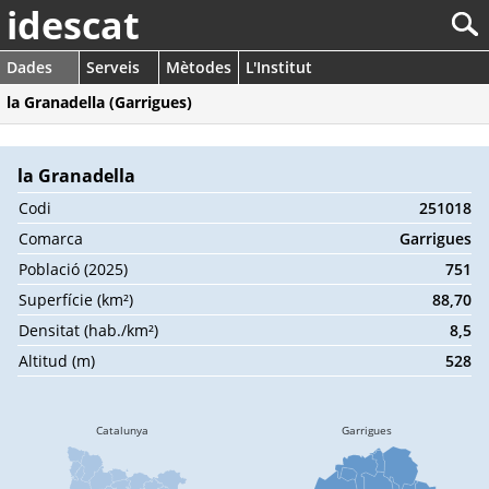
idescat
Dades
Serveis
Mètodes
L'Institut
la Granadella (Garrigues)
la Granadella
Codi
251018
Comarca
Garrigues
Població (2025)
751
Superfície (km²)
88,70
Densitat (hab./km²)
8,5
Altitud (m)
528