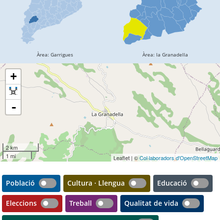
+
-
2 km
1 mi
Leaflet | ©
Col·laboradors d'OpenStreetMap
Població
Cultura · Llengua
Educació
Eleccions
Treball
Qualitat de vida