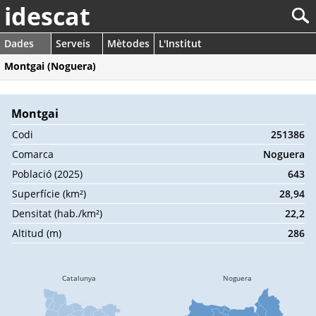
idescat
Dades
Serveis
Mètodes
L'Institut
Montgai (Noguera)
Montgai
Codi
251386
Comarca
Noguera
Població (2025)
643
Superfície (km²)
28,94
Densitat (hab./km²)
22,2
Altitud (m)
286