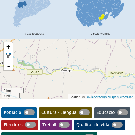
+
-
2 km
1 mi
Leaflet | ©
Col·laboradors d'OpenStreetMap
Població
Cultura · Llengua
Educació
Eleccions
Treball
Qualitat de vida