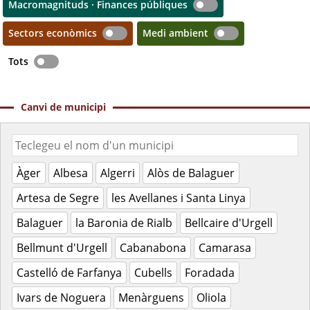
Macromagnituds · Finances públiques
Sectors econòmics
Medi ambient
Tots
Canvi de municipi
Àger
Albesa
Algerri
Alòs de Balaguer
Artesa de Segre
les Avellanes i Santa Linya
Balaguer
la Baronia de Rialb
Bellcaire d'Urgell
Bellmunt d'Urgell
Cabanabona
Camarasa
Castelló de Farfanya
Cubells
Foradada
Ivars de Noguera
Menàrguens
Oliola