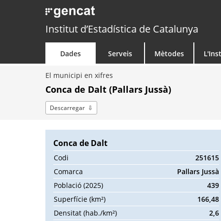
Institut d’Estadística de Catalunya
Dades
Serveis
Mètodes
L'Ins
El municipi en xifres
Conca de Dalt (Pallars Jussà)
Descarregar
Conca de Dalt
Codi
251615
Comarca
Pallars Jussà
Població (2025)
439
Superfície (km²)
166,48
Densitat (hab./km²)
2,6