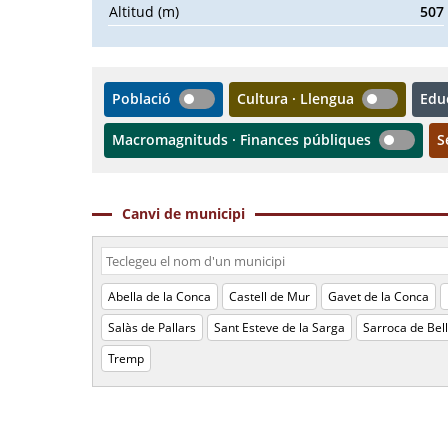
Altitud (m)
507
Població
Cultura · Llengua
Edu
Macromagnituds · Finances públiques
S
Canvi de municipi
Abella de la Conca
Castell de Mur
Gavet de la Conca
Salàs de Pallars
Sant Esteve de la Sarga
Sarroca de Bel
Tremp