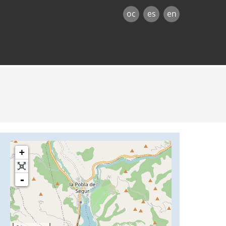
oc
es
en
+
-