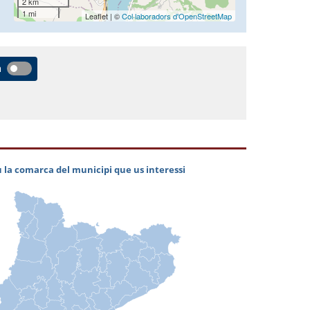
2 km
1 mi
Leaflet | ©
Col·laboradors d'OpenStreetMap
a