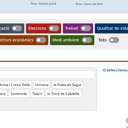
cació
Eleccions
Treball
Qualitat de vid
ectors econòmics
Medi ambient
Tots
Isona i Conca Dellà
Llimiana
la Pobla de Segur
lera
Senterada
Talarn
la Torre de Cabdella