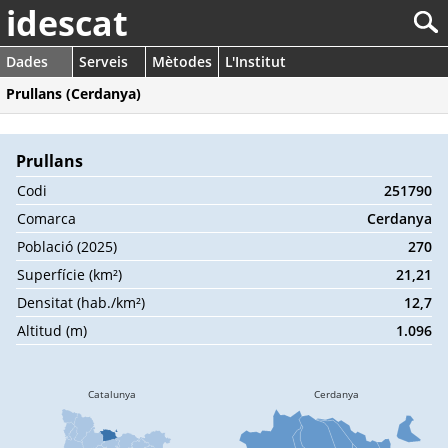
idescat
Dades
Serveis
Mètodes
L'Institut
Prullans (Cerdanya)
Prullans
Codi
251790
Comarca
Cerdanya
Població (2025)
270
Superfície (km²)
21,21
Densitat (hab./km²)
12,7
Altitud (m)
1.096