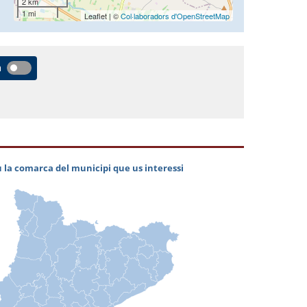
2 km
1 mi
Leaflet | ©
Col·laboradors d'OpenStreetMap
a