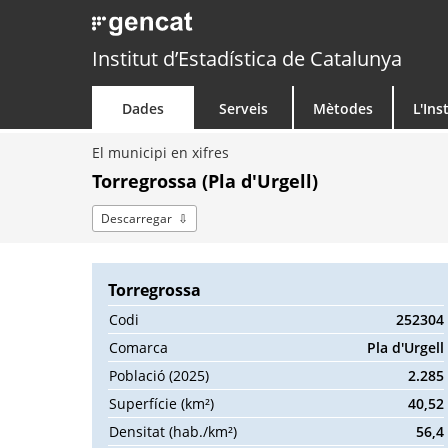
Institut d’Estadística de Catalunya
Dades
Serveis
Mètodes
L'Ins
El municipi en xifres
Torregrossa (Pla d'Urgell)
Descarregar
Torregrossa
Codi
252304
Comarca
Pla d'Urgell
Població (2025)
2.285
Superfície (km²)
40,52
Densitat (hab./km²)
56,4