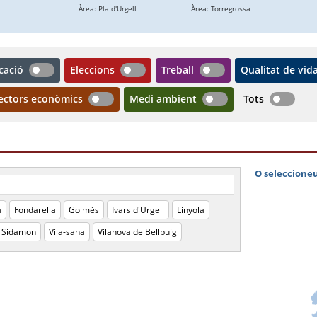
cació
Eleccions
Treball
Qualitat de vid
ectors econòmics
Medi ambient
Tots
a
Fondarella
Golmés
Ivars d'Urgell
Linyola
Sidamon
Vila-sana
Vilanova de Bellpuig