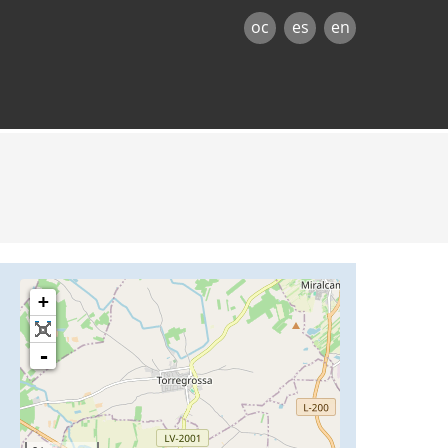
oc
es
en
+
-