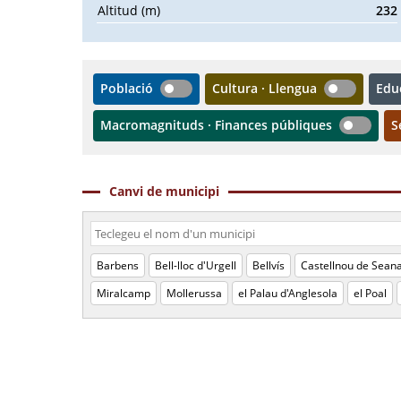
Altitud (m)
232
Població
Cultura · Llengua
Edu
Macromagnituds · Finances públiques
S
Canvi de municipi
Barbens
Bell-lloc d'Urgell
Bellvís
Castellnou de Sean
Miralcamp
Mollerussa
el Palau d'Anglesola
el Poal