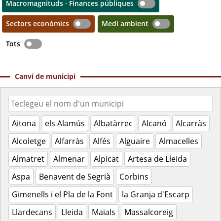
Macromagnituds · Finances públiques
Sectors econòmics
Medi ambient
Tots
Canvi de municipi
Aitona
els Alamús
Albatàrrec
Alcanó
Alcarràs
Alcoletge
Alfarràs
Alfés
Alguaire
Almacelles
Almatret
Almenar
Alpicat
Artesa de Lleida
Aspa
Benavent de Segrià
Corbins
Gimenells i el Pla de la Font
la Granja d'Escarp
Llardecans
Lleida
Maials
Massalcoreig