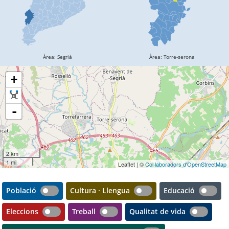
+
-
2 km
1 mi
Leaflet | ©
Col·laboradors d'OpenStreetMap
Població
Cultura · Llengua
Educació
Eleccions
Treball
Qualitat de vida