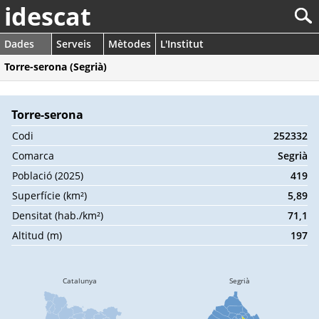
idescat
Dades
Serveis
Mètodes
L'Institut
Torre-serona (Segrià)
Torre-serona
Codi
252332
Comarca
Segrià
Població (2025)
419
Superfície (km²)
5,89
Densitat (hab./km²)
71,1
Altitud (m)
197