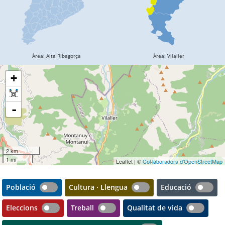
+
-
2 km
1 mi
Leaflet | ©
Col·laboradors d'OpenStreetMap
Població
Cultura · Llengua
Educació
Eleccions
Treball
Qualitat de vida