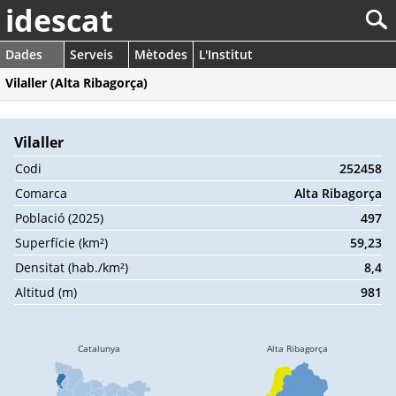
idescat
Dades
Serveis
Mètodes
L'Institut
Vilaller (Alta Ribagorça)
Vilaller
Codi
252458
Comarca
Alta Ribagorça
Població (2025)
497
Superfície (km²)
59,23
Densitat (hab./km²)
8,4
Altitud (m)
981