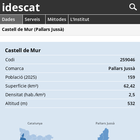
idescat
Dades
Serveis
Mètodes
L'Institut
Castell de Mur (Pallars Jussà)
Castell de Mur
Codi
259046
Comarca
Pallars Jussà
Població (2025)
159
Superfície (km²)
62,42
Densitat (hab./km²)
2,5
Altitud (m)
532