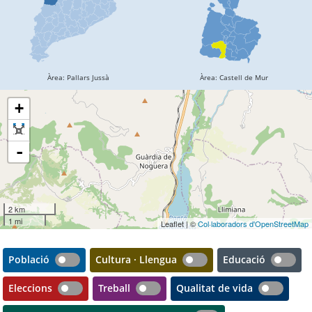
+
-
2 km
1 mi
Leaflet | ©
Col·laboradors d'OpenStreetMap
Població
Cultura · Llengua
Educació
Eleccions
Treball
Qualitat de vida