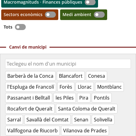
Macromagnituds · Finances públiques
Sectors econòmics
Medi ambient
Tots
Canvi de municipi
Barberà de la Conca
Blancafort
Conesa
l'Espluga de Francolí
Forès
Llorac
Montblanc
Passanant i Belltall
les Piles
Pira
Pontils
Rocafort de Queralt
Santa Coloma de Queralt
Sarral
Savallà del Comtat
Senan
Solivella
Vallfogona de Riucorb
Vilanova de Prades