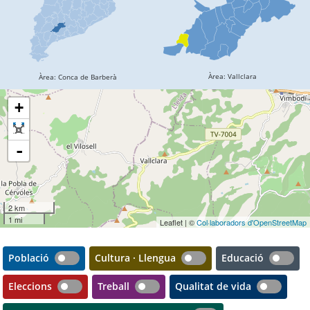
+
-
2 km
1 mi
Leaflet | ©
Col·laboradors d'OpenStreetMap
Població
Cultura · Llengua
Educació
Eleccions
Treball
Qualitat de vida