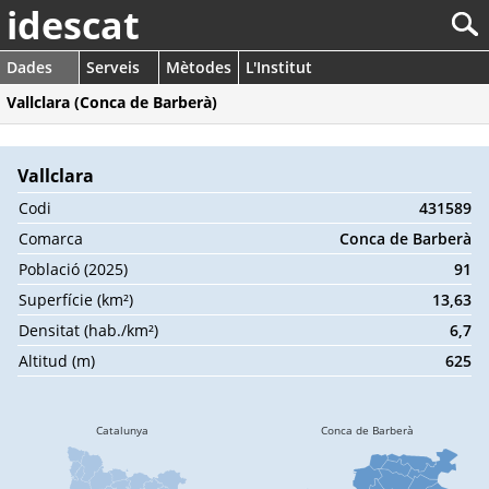
idescat
Dades
Serveis
Mètodes
L'Institut
Vallclara (Conca de Barberà)
Vallclara
Codi
431589
Comarca
Conca de Barberà
Població (2025)
91
Superfície (km²)
13,63
Densitat (hab./km²)
6,7
Altitud (m)
625