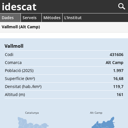
idescat
Dades
Serveis
Mètodes
L'Institut
Vallmoll (Alt Camp)
Vallmoll
Codi
431606
Comarca
Alt Camp
Població (2025)
1.997
Superfície (km²)
16,68
Densitat (hab./km²)
119,7
Altitud (m)
161