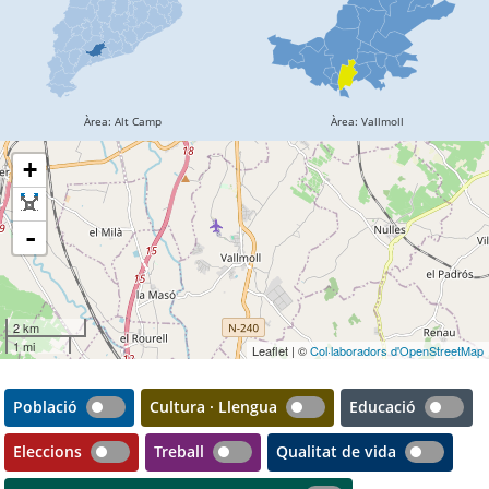
+
-
2 km
1 mi
Leaflet | ©
Col·laboradors d'OpenStreetMap
Població
Cultura · Llengua
Educació
Eleccions
Treball
Qualitat de vida