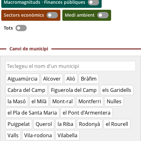
Macromagnituds · Finances públiques
Sectors econòmics
Medi ambient
Tots
Canvi de municipi
Aiguamúrcia
Alcover
Alió
Bràfim
Cabra del Camp
Figuerola del Camp
els Garidells
la Masó
el Milà
Mont-ral
Montferri
Nulles
el Pla de Santa Maria
el Pont d'Armentera
Puigpelat
Querol
la Riba
Rodonyà
el Rourell
Valls
Vila-rodona
Vilabella