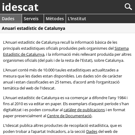
idescat
Dades
Serveis
Mètodes
L'Institut
Anuari estadístic de Catalunya
L'Anuari estadístic de Catalunya recull la informació bàsica de les
principals estadístiques oficials produïdes pels organismes del
Sistema
Estadístic de Catalunya
, i la informació més rellevant produïda per altres
organismes oficials (del país i de la resta de l'Estat), sobre Catalunya.
L'Anuari conté més de 10.000 taules estadístiques actualitzades a
mesura que les dades estan disponibles. Les dades són de caràcter
anual i estan classificades en 25 temes, d'acord amb l'organització
temàtica del web de l'Idescat.
L'Anuari estadístic de Catalunya es va començar a difondre l'any 1984 i
fins al 2010 es va editar en paper. Els exemplars d'aquest període s'han
digitalitzat i es poden consultar al
catàleg de publicacions
i en format
paper presencialment al
Centre de Documentació
.
L'Idescat publica altres productes de recopilació estadística, que es
poden trobar a l'apartat Indicadors, a la secció
Dades
del web de