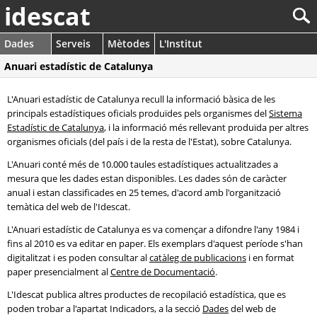
idescat
Dades
Serveis
Mètodes
L'Institut
Anuari estadístic de Catalunya
L'Anuari estadístic de Catalunya recull la informació bàsica de les
principals estadístiques oficials produïdes pels organismes del
Sistema
Estadístic de Catalunya
, i la informació més rellevant produïda per altres
organismes oficials (del país i de la resta de l'Estat), sobre Catalunya.
L'Anuari conté més de 10.000 taules estadístiques actualitzades a
mesura que les dades estan disponibles. Les dades són de caràcter
anual i estan classificades en 25 temes, d'acord amb l'organització
temàtica del web de l'Idescat.
L'Anuari estadístic de Catalunya es va començar a difondre l'any 1984 i
fins al 2010 es va editar en paper. Els exemplars d'aquest període s'han
digitalitzat i es poden consultar al
catàleg de publicacions
i en format
paper presencialment al
Centre de Documentació
.
L'Idescat publica altres productes de recopilació estadística, que es
poden trobar a l'apartat Indicadors, a la secció
Dades
del web de