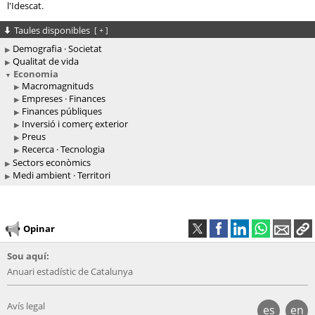
l'Idescat.
Taules disponibles
[
+
]
Demografia · Societat
Qualitat de vida
Economia
Macromagnituds
Empreses · Finances
Finances públiques
Inversió i comerç exterior
Preus
Recerca · Tecnologia
Sectors econòmics
Medi ambient · Territori
Opinar
Sou aquí:
Anuari estadístic de Catalunya
Avís legal
es
en