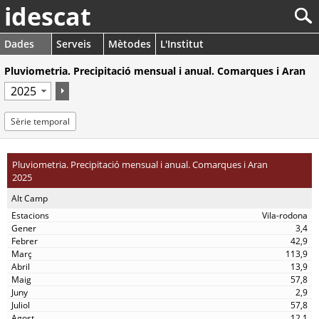
idescat
Dades
Serveis
Mètodes
L'Institut
Pluviometria. Precipitació mensual i anual. Comarques i Aran
Sèrie temporal
Pluviometria. Precipitació mensual i anual. Comarques i Aran
2025
Alt Camp
Vila-rodona
3,4
42,9
113,9
13,9
57,8
2,9
57,8
12,1