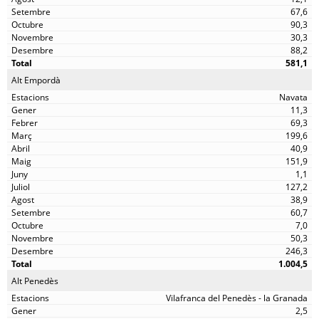
67,6
90,3
30,3
88,2
581,1
Alt Empordà
Navata
11,3
69,3
199,6
40,9
151,9
1,1
127,2
38,9
60,7
7,0
50,3
246,3
1.004,5
Alt Penedès
Vilafranca del Penedès - la Granada
2,5