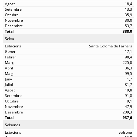
18,4
13,3
35,9
30,0
53,7
388,0
Selva
Santa Coloma de Farners
17,1
98,4
225,0
36,3
99,5
1,7
81,7
19,8
91,8
9,1
47,9
209,3
937,6
Solsonès
Solsona