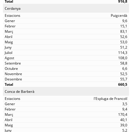
916,8
Cerdanya
Puigcerdà
9,6
15,1
83,1
52,6
53,0
51,2
114,3
108,0
58,8
6,6
52,5
55,7
660,5
Conca de Barberà
l'Espluga de Francolí
3,5
9,4
170,4
40,1
39,0
5,2