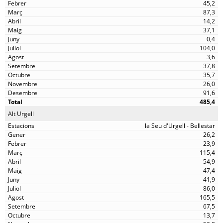
45,2
87,3
14,2
37,1
0,4
104,0
3,6
37,8
35,7
26,0
91,6
485,4
Alt Urgell
la Seu d'Urgell - Bellestar
26,2
23,9
115,4
54,9
47,4
41,9
86,0
165,5
67,5
13,7