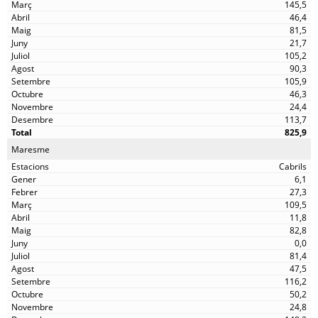
145,5
46,4
81,5
21,7
105,2
90,3
105,9
46,3
24,4
113,7
825,9
Maresme
Cabrils
6,1
27,3
109,5
11,8
82,8
0,0
81,4
47,5
116,2
50,2
24,8