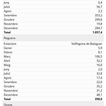
0,4
56,7
2,3
353,2
209,6
19,8
284,7
1.057,4
Noguera
Vallfogona de Balaguer
5,9
8,1
106,5
32,2
16,0
2,0
32,8
17,4
22,6
35,2
31,2
48,1
358,0
Osona