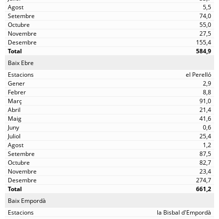
5,5
74,0
55,0
27,5
155,4
584,9
Baix Ebre
el Perelló
2,9
8,8
91,0
21,4
41,6
0,6
25,4
1,2
87,5
82,7
23,4
274,7
661,2
Baix Empordà
la Bisbal d'Empordà