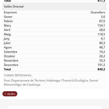
817,3
Vallès Oriental
Granollers
5,0
87,0
154,1
28,6
118,5
0,1
80,3
48,7
74,2
26,2
35,3
191,2
849,2
Unitats: Mil·límetres.
Font: Departament de Territori, Habitatge i Transició Ecològica. Servei
Meteorològic de Catalunya
dades