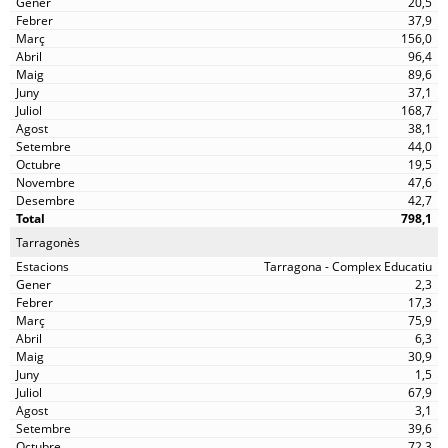
20,5
37,9
156,0
96,4
89,6
37,1
168,7
38,1
44,0
19,5
47,6
42,7
798,1
Tarragonès
Tarragona - Complex Educatiu
2,3
17,3
75,9
6,3
30,9
1,5
67,9
3,1
39,6
72,3