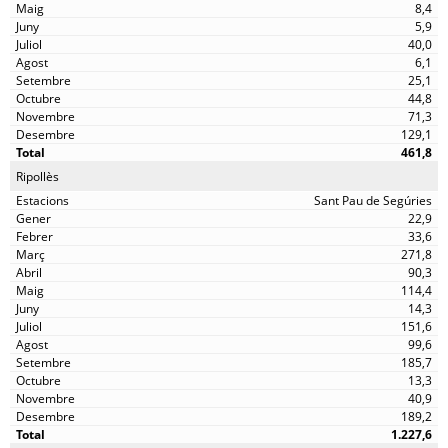
8,4
5,9
40,0
6,1
25,1
44,8
71,3
129,1
461,8
Ripollès
Sant Pau de Segúries
22,9
33,6
271,8
90,3
114,4
14,3
151,6
99,6
185,7
13,3
40,9
189,2
1.227,6