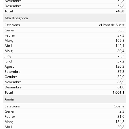
52,8
52,8
748,0
Alta Ribagorça
el Pont de Suert
58,5
37,3
169,8
142,1
89,4
73,3
37,2
126,3
87,3
32,0
86,9
61,0
1.001,1
Anoia
Òdena
2,3
31,6
134,8
30,8