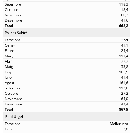
118,3
18,4
60,3
41,6
662,2
Pallars Sobirà
Sort
41,1
24,4
111,4
77,7
53,8
105,5
41,4
161,6
112,0
27,2
64,0
47,4
867,5
Pla d'Urgell
Mollerussa
3,8