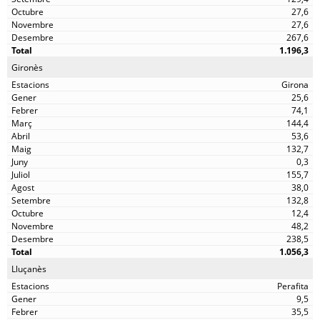
27,6
27,6
267,6
1.196,3
Gironès
Girona
25,6
74,1
144,4
53,6
132,7
0,3
155,7
38,0
132,8
12,4
48,2
238,5
1.056,3
Lluçanès
Perafita
9,5
35,5