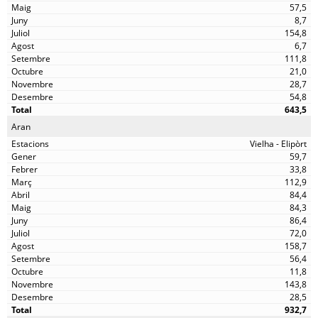
57,5
8,7
154,8
6,7
111,8
21,0
28,7
54,8
643,5
Aran
Vielha - Elipòrt
59,7
33,8
112,9
84,4
84,3
86,4
72,0
158,7
56,4
11,8
143,8
28,5
932,7