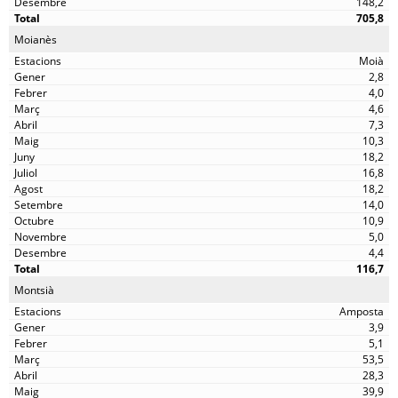
148,2
705,8
Moianès
Moià
2,8
4,0
4,6
7,3
10,3
18,2
16,8
18,2
14,0
10,9
5,0
4,4
116,7
Montsià
Amposta
3,9
5,1
53,5
28,3
39,9