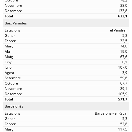
78,2
38,0
133,8
632,1
Baix Penedès
el Vendrell
5,3
32,5
74,0
19,0
67,6
0,1
107,0
3,9
59,6
67,7
29,1
105,9
571,7
Barcelonès
Barcelona - el Raval
5,3
52,8
117,5