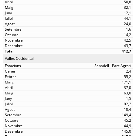
50,8
32,1
12,1
44,1
24,0
1,6
14,2
42,5
43,7
412,7
Vallès Occidental
Sabadell - Parc Agrari
2,4
55,2
171,1
37,0
63,0
1,5
92,2
10,4
149,4
45,2
44,9
145,0