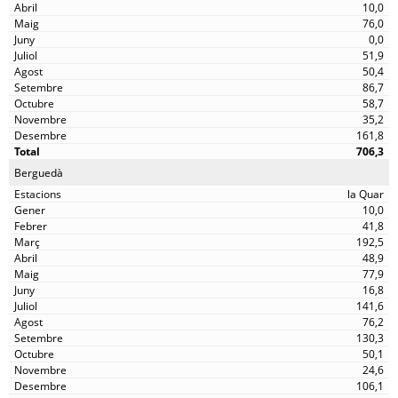
10,0
76,0
0,0
51,9
50,4
86,7
58,7
35,2
161,8
706,3
Berguedà
la Quar
10,0
41,8
192,5
48,9
77,9
16,8
141,6
76,2
130,3
50,1
24,6
106,1