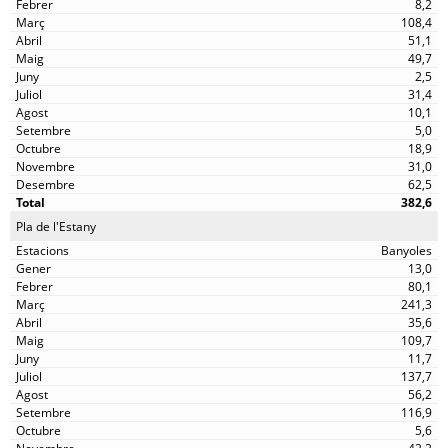
8,2
108,4
51,1
49,7
2,5
31,4
10,1
5,0
18,9
31,0
62,5
382,6
Pla de l'Estany
Banyoles
13,0
80,1
241,3
35,6
109,7
11,7
137,7
56,2
116,9
5,6