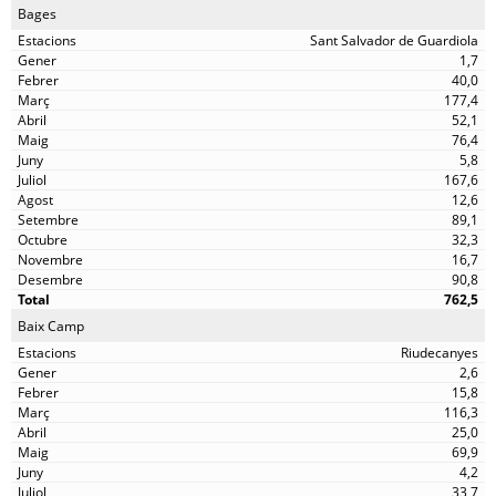
Bages
Sant Salvador de Guardiola
1,7
40,0
177,4
52,1
76,4
5,8
167,6
12,6
89,1
32,3
16,7
90,8
762,5
Baix Camp
Riudecanyes
2,6
15,8
116,3
25,0
69,9
4,2
33,7