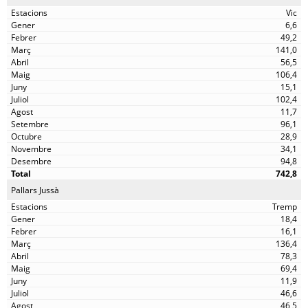
Vic
6,6
49,2
141,0
56,5
106,4
15,1
102,4
11,7
96,1
28,9
34,1
94,8
742,8
Pallars Jussà
Tremp
18,4
16,1
136,4
78,3
69,4
11,9
46,6
46,5