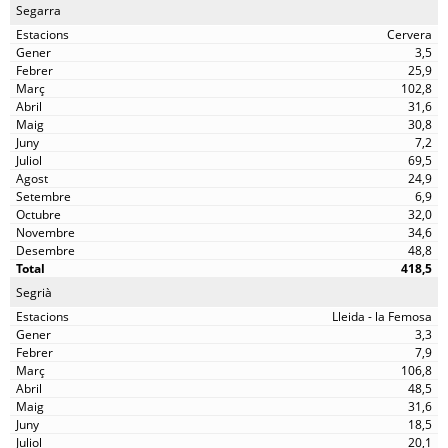
Segarra
Cervera
3,5
25,9
102,8
31,6
30,8
7,2
69,5
24,9
6,9
32,0
34,6
48,8
418,5
Segrià
Lleida - la Femosa
3,3
7,9
106,8
48,5
31,6
18,5
20,1