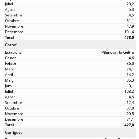
20,2
5,3
4,5
31,1
47,9
101,4
478,0
Garraf
Vilanova i la Geltrú
4,6
36,0
74,1
14,2
35,3
0,1
108,2
4,5
12,4
37,0
29,5
71,1
427,0
Garrigues