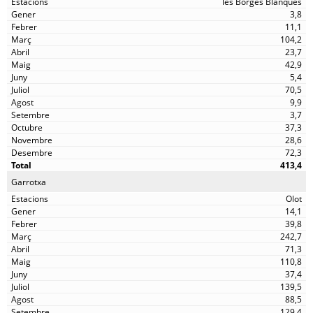
les Borges Blanques
3,8
11,1
104,2
23,7
42,9
5,4
70,5
9,9
3,7
37,3
28,6
72,3
413,4
Garrotxa
Olot
14,1
39,8
242,7
71,3
110,8
37,4
139,5
88,5
129,4