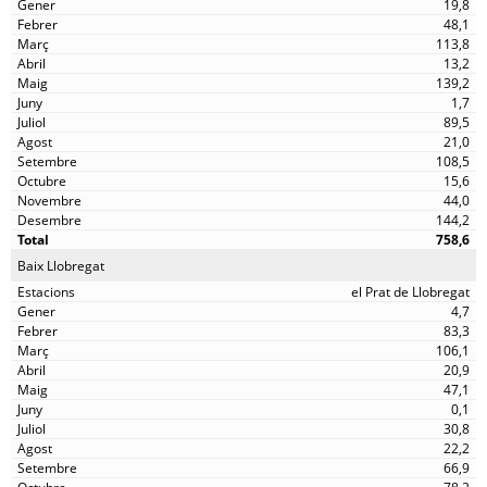
19,8
48,1
113,8
13,2
139,2
1,7
89,5
21,0
108,5
15,6
44,0
144,2
758,6
Baix Llobregat
el Prat de Llobregat
4,7
83,3
106,1
20,9
47,1
0,1
30,8
22,2
66,9