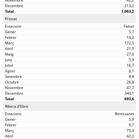
42,2
213,2
1.063,2
Priorat
Falset
5,7
14,2
172,5
21,5
27,0
5,9
16,7
6,1
9,4
26,8
47,7
340,1
693,6
Ribera d'Ebre
Benissanet
5,9
9,7
73,3
42,2