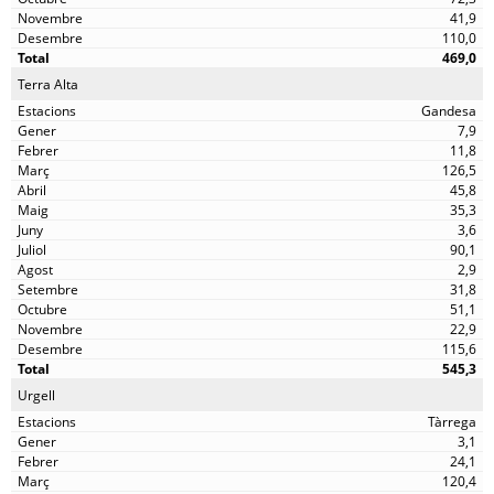
41,9
110,0
469,0
Terra Alta
Gandesa
7,9
11,8
126,5
45,8
35,3
3,6
90,1
2,9
31,8
51,1
22,9
115,6
545,3
Urgell
Tàrrega
3,1
24,1
120,4