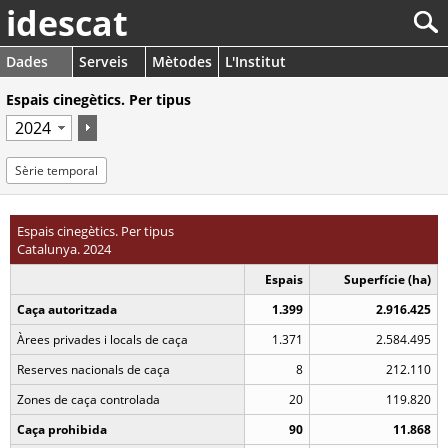
idescat
Dades
Serveis
Mètodes
L'Institut
Espais cinegètics. Per tipus
Sèrie temporal
Espais cinegètics. Per tipus
Catalunya. 2024
Espais
Superfície (ha)
Caça autoritzada
1.399
2.916.425
Àrees privades i locals de caça
1.371
2.584.495
Reserves nacionals de caça
8
212.110
Zones de caça controlada
20
119.820
Caça prohibida
90
11.868