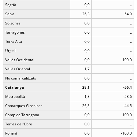
Segrià
0,0
..
Selva
26,3
54,9
Solsonès
0,0
..
Tarragonès
0,0
..
Terra Alta
0,0
..
Urgell
0,0
..
Vallès Occidental
0,0
-100,0
Vallès Oriental
1,7
..
No comarcalitzats
0,0
..
Catalunya
28,1
-56,4
Metropolità
1,8
-58,6
Comarques Gironines
26,3
-44,5
Camp de Tarragona
0,0
-100,0
Terres de l'Ebre
0,0
..
Ponent
0,0
-100,0