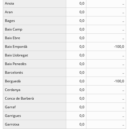
Anoia
0,0
..
Aran
0,0
..
Bages
0,0
..
Baix Camp
0,0
..
Baix Ebre
0,0
..
Baix Empordà
0,0
-100,0
Baix Llobregat
0,0
..
Baix Penedès
0,0
..
Barcelonès
0,0
..
Berguedà
0,0
-100,0
Cerdanya
0,0
..
Conca de Barberà
0,0
..
Garraf
0,0
..
Garrigues
0,0
..
Garrotxa
0,0
..