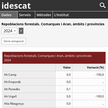
idescat
Dades
Serveis
Mètodes
L'Institut
Repoblacions forestals. Comarques i Aran, àmbits i províncies
Sèrie temporal
Repoblacions forestals. Comarques i Aran, àmbits i províncies
2024
Valor
Variació (%)
Alt Camp
0,0
-100,0
Alt Empordà
0,0
..
Alt Penedès
0,1
..
Alt Urgell
0,0
-100,0
Alta Ribagorça
0,0
..