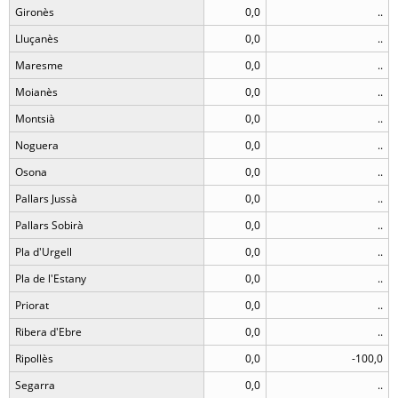
Gironès
0,0
..
Lluçanès
0,0
..
Maresme
0,0
..
Moianès
0,0
..
Montsià
0,0
..
Noguera
0,0
..
Osona
0,0
..
Pallars Jussà
0,0
..
Pallars Sobirà
0,0
..
Pla d'Urgell
0,0
..
Pla de l'Estany
0,0
..
Priorat
0,0
..
Ribera d'Ebre
0,0
..
Ripollès
0,0
-100,0
Segarra
0,0
..