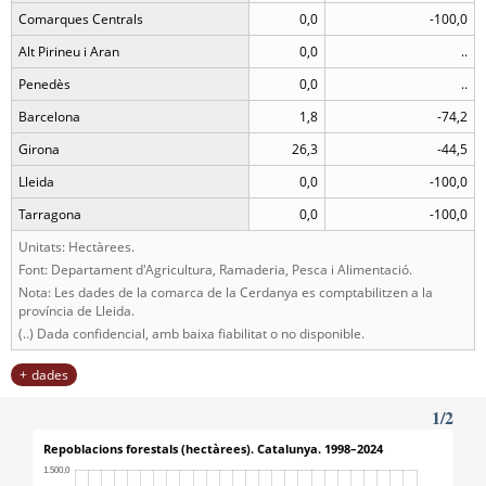
Comarques Centrals
0,0
-100,0
Alt Pirineu i Aran
0,0
..
Penedès
0,0
..
Barcelona
1,8
-74,2
Girona
26,3
-44,5
Lleida
0,0
-100,0
Tarragona
0,0
-100,0
Unitats: Hectàrees.
Font: Departament d'Agricultura, Ramaderia, Pesca i Alimentació.
Nota: Les dades de la comarca de la Cerdanya es comptabilitzen a la
província de Lleida.
(..) Dada confidencial, amb baixa fiabilitat o no disponible.
dades