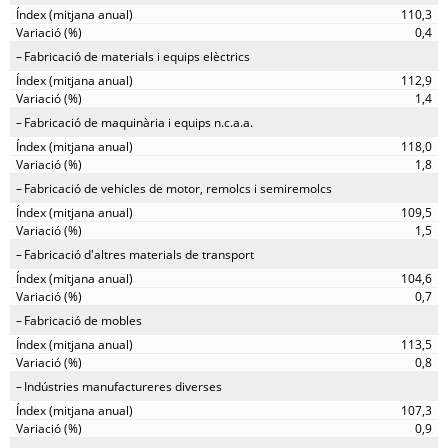
110,3
0,4
Fabricació de materials i equips elèctrics
112,9
1,4
Fabricació de maquinària i equips n.c.a.a.
118,0
1,8
Fabricació de vehicles de motor, remolcs i semiremolcs
109,5
1,5
Fabricació d'altres materials de transport
104,6
0,7
Fabricació de mobles
113,5
0,8
Indústries manufactureres diverses
107,3
0,9