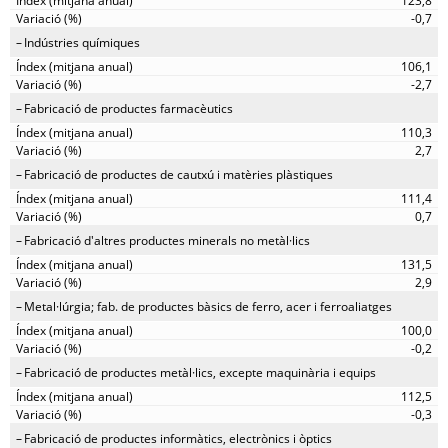
123,8
-0,7
Indústries químiques
106,1
-2,7
Fabricació de productes farmacèutics
110,3
2,7
Fabricació de productes de cautxú i matèries plàstiques
111,4
0,7
Fabricació d'altres productes minerals no metàl·lics
131,5
2,9
Metal·lúrgia; fab. de productes bàsics de ferro, acer i ferroaliatges
100,0
-0,2
Fabricació de productes metàl·lics, excepte maquinària i equips
112,5
-0,3
Fabricació de productes informàtics, electrònics i òptics