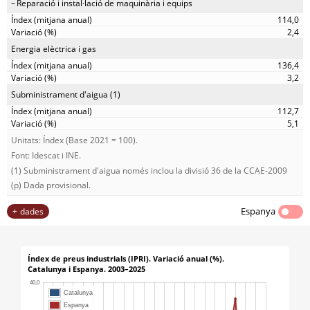
Reparació i instal·lació de maquinària i equips
114,0
2,4
Energia elèctrica i gas
136,4
3,2
Subministrament d'aigua (1)
112,7
5,1
Unitats: Índex (Base 2021 = 100).
Font: Idescat i INE.
(1) Subministrament d'aigua només inclou la divisió 36 de la CCAE-2009
(p) Dada provisional.
Espanya
dades