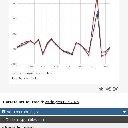
Darrera actualització:
26 de gener de 2026
.
Nota metodològica
Taules disponibles
[
+
]
Preus de consum