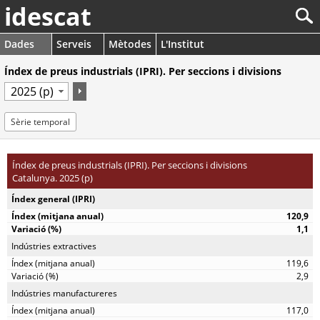
idescat
Dades
Serveis
Mètodes
L'Institut
Índex de preus industrials (IPRI). Per seccions i divisions
Sèrie temporal
Índex de preus industrials (IPRI). Per seccions i divisions
Catalunya. 2025 (p)
Índex general (IPRI)
120,9
1,1
Indústries extractives
119,6
2,9
Indústries manufactureres
117,0