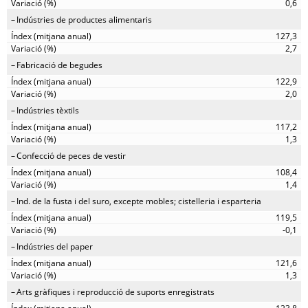
0,6
Indústries de productes alimentaris
127,3
2,7
Fabricació de begudes
122,9
2,0
Indústries tèxtils
117,2
1,3
Confecció de peces de vestir
108,4
1,4
Ind. de la fusta i del suro, excepte mobles; cistelleria i esparteria
119,5
-0,1
Indústries del paper
121,6
1,3
Arts gràfiques i reproducció de suports enregistrats