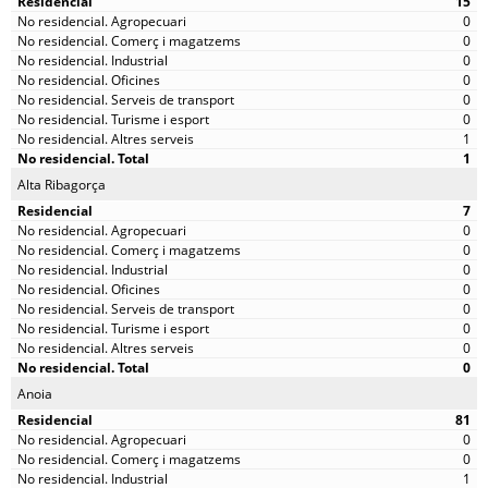
15
0
0
0
0
0
0
1
1
Alta Ribagorça
7
0
0
0
0
0
0
0
0
Anoia
81
0
0
1