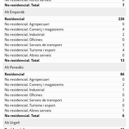
7
Alt Empordà
226
0
4
2
0
3
4
0
13
Alt Penedès
86
0
2
1
0
2
0
1
6
Alt Urgell