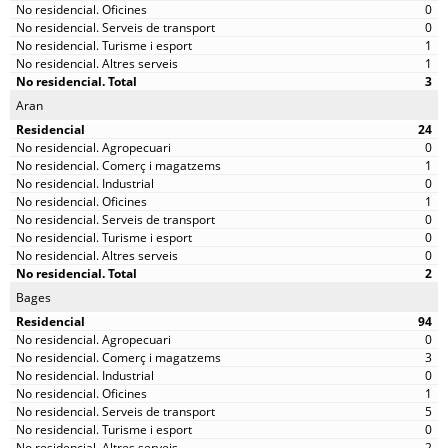
0
0
1
1
3
Aran
24
0
1
0
1
0
0
0
2
Bages
94
0
3
0
1
5
0
2