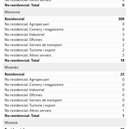
0
Maresme
308
0
6
3
0
2
2
5
18
Moianès
22
0
0
0
0
0
0
1
1
Montsià