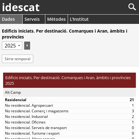
idescat
Dades
Serveis
Mètodes
L'Institut
Edificis iniciats. Per destinació. Comarques i Aran, àmbits i
províncies
Sèrie temporal
Edificis iniciats. Per destinació. Comarques i Aran, àmbits i províncies
2025
Alt Camp
21
1
3
2
1
0
0
0