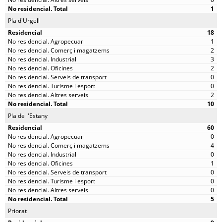
1
Pla d'Urgell
18
1
2
3
2
0
0
2
10
Pla de l'Estany
60
0
4
0
1
0
0
0
5
Priorat