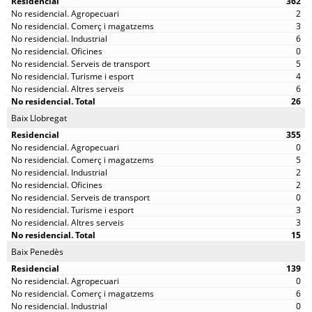
362
2
3
6
0
5
4
6
26
Baix Llobregat
355
0
5
2
2
0
3
3
15
Baix Penedès
139
0
6
0