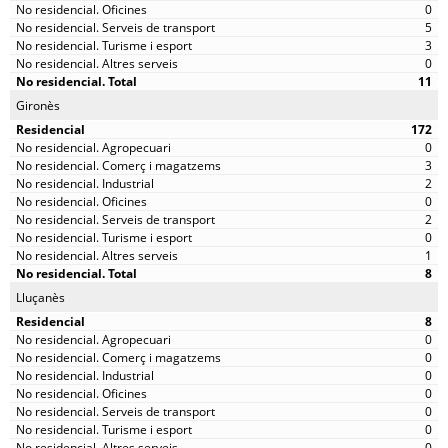
0
5
3
0
11
Gironès
172
0
3
2
0
2
0
1
8
Lluçanès
8
0
0
0
0
0
0
0