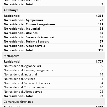
9
Catalunya
4.361
27
121
51
15
35
57
53
359
Metropolità
1.727
0
30
14
4
4
20
25
97
Comarques Gironines