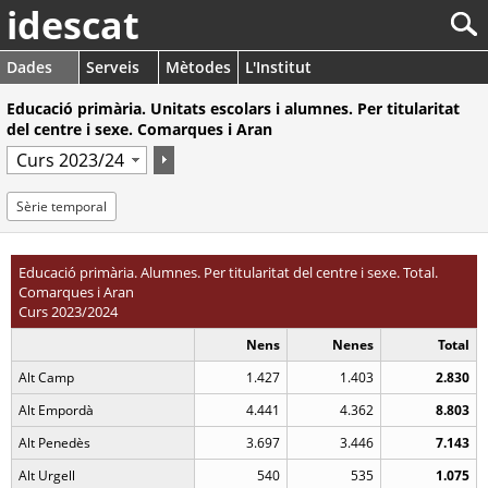
idescat
Dades
Serveis
Mètodes
L'Institut
Educació primària. Unitats escolars i alumnes. Per titularitat
del centre i sexe. Comarques i Aran
Sèrie temporal
Educació primària. Alumnes. Per titularitat del centre i sexe. Total.
Comarques i Aran
Curs 2023/2024
Nens
Nenes
Total
Alt Camp
1.427
1.403
2.830
Alt Empordà
4.441
4.362
8.803
Alt Penedès
3.697
3.446
7.143
Alt Urgell
540
535
1.075