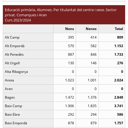
Educació primària. Alumnes. Per titularitat del centre i sexe. Sector
privat. Comarques i Aran
Curs 2023/2024
Nens
Nenes
Total
Alt Camp
395
414
809
Alt Empordà
570
582
1.152
Alt Penedès
887
846
1.733
Alt Urgell
130
146
276
Alta Ribagorça
0
0
0
Anoia
1.023
1.001
2.024
Aran
0
0
0
Bages
1.472
1.376
2.848
Baix Camp
1.906
1.835
3.741
Baix Ebre
292
294
586
Baix Empordà
878
879
1.757