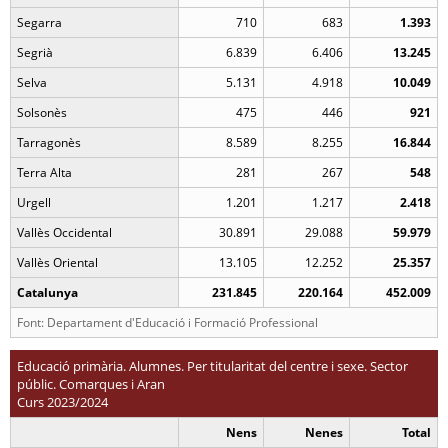
Segarra
710
683
1.393
Segrià
6.839
6.406
13.245
Selva
5.131
4.918
10.049
Solsonès
475
446
921
Tarragonès
8.589
8.255
16.844
Terra Alta
281
267
548
Urgell
1.201
1.217
2.418
Vallès Occidental
30.891
29.088
59.979
Vallès Oriental
13.105
12.252
25.357
Catalunya
231.845
220.164
452.009
Font: Departament d'Educació i Formació Professional
Educació primària. Alumnes. Per titularitat del centre i sexe. Sector
públic. Comarques i Aran
Curs 2023/2024
Nens
Nenes
Total