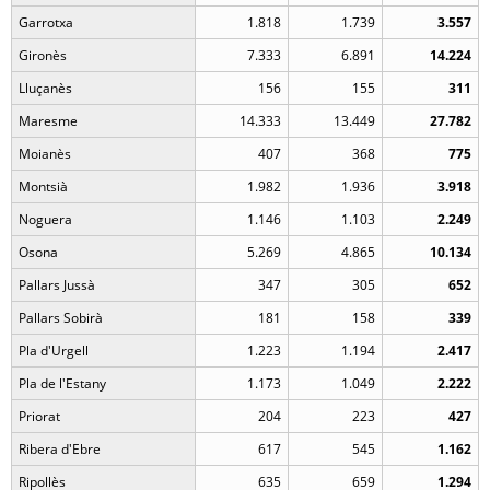
Garrotxa
1.818
1.739
3.557
Gironès
7.333
6.891
14.224
Lluçanès
156
155
311
Maresme
14.333
13.449
27.782
Moianès
407
368
775
Montsià
1.982
1.936
3.918
Noguera
1.146
1.103
2.249
Osona
5.269
4.865
10.134
Pallars Jussà
347
305
652
Pallars Sobirà
181
158
339
Pla d'Urgell
1.223
1.194
2.417
Pla de l'Estany
1.173
1.049
2.222
Priorat
204
223
427
Ribera d'Ebre
617
545
1.162
Ripollès
635
659
1.294