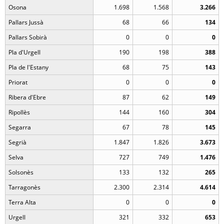
Osona
1.698
1.568
3.266
Pallars Jussà
68
66
134
Pallars Sobirà
0
0
0
Pla d'Urgell
190
198
388
Pla de l'Estany
68
75
143
Priorat
0
0
0
Ribera d'Ebre
87
62
149
Ripollès
144
160
304
Segarra
67
78
145
Segrià
1.847
1.826
3.673
Selva
727
749
1.476
Solsonès
133
132
265
Tarragonès
2.300
2.314
4.614
Terra Alta
0
0
0
Urgell
321
332
653