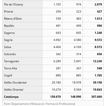
Pla de l'Estany
1.105
974
2.079
Priorat
204
223
427
Ribera d'Ebre
530
483
1.013
Ripollès
491
499
990
Segarra
643
605
1.248
Segrià
4.992
4.580
9.572
Selva
4.404
4.169
8.573
Solsonès
342
314
656
Tarragonès
6.289
5.941
12.230
Terra Alta
281
267
548
Urgell
880
885
1.765
Vallès Occidental
20.180
18.978
39.158
Vallès Oriental
10.274
9.569
19.843
Catalunya
158.670
148.990
307.660
Font: Departament d'Educació i Formació Professional