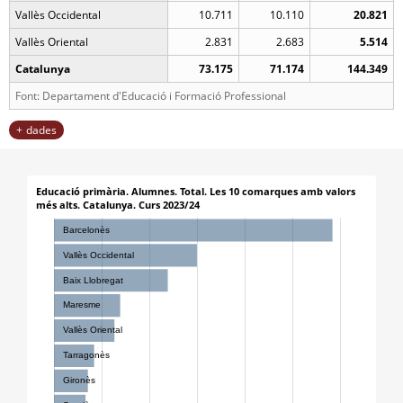
Vallès Occidental
10.711
10.110
20.821
Vallès Oriental
2.831
2.683
5.514
Catalunya
73.175
71.174
144.349
Font: Departament d'Educació i Formació Professional
dades