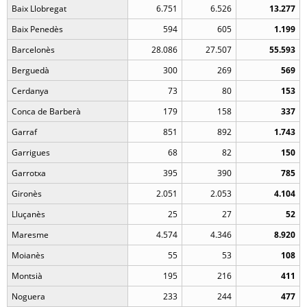
Baix Llobregat
6.751
6.526
13.277
Baix Penedès
594
605
1.199
Barcelonès
28.086
27.507
55.593
Berguedà
300
269
569
Cerdanya
73
80
153
Conca de Barberà
179
158
337
Garraf
851
892
1.743
Garrigues
68
82
150
Garrotxa
395
390
785
Gironès
2.051
2.053
4.104
Lluçanès
25
27
52
Maresme
4.574
4.346
8.920
Moianès
55
53
108
Montsià
195
216
411
Noguera
233
244
477