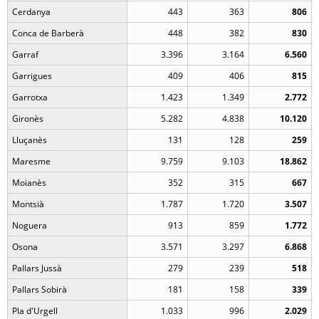
Cerdanya
443
363
806
Conca de Barberà
448
382
830
Garraf
3.396
3.164
6.560
Garrigues
409
406
815
Garrotxa
1.423
1.349
2.772
Gironès
5.282
4.838
10.120
Lluçanès
131
128
259
Maresme
9.759
9.103
18.862
Moianès
352
315
667
Montsià
1.787
1.720
3.507
Noguera
913
859
1.772
Osona
3.571
3.297
6.868
Pallars Jussà
279
239
518
Pallars Sobirà
181
158
339
Pla d'Urgell
1.033
996
2.029