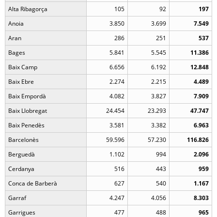
Alta Ribagorça
105
92
197
Anoia
3.850
3.699
7.549
Aran
286
251
537
Bages
5.841
5.545
11.386
Baix Camp
6.656
6.192
12.848
Baix Ebre
2.274
2.215
4.489
Baix Empordà
4.082
3.827
7.909
Baix Llobregat
24.454
23.293
47.747
Baix Penedès
3.581
3.382
6.963
Barcelonès
59.596
57.230
116.826
Berguedà
1.102
994
2.096
Cerdanya
516
443
959
Conca de Barberà
627
540
1.167
Garraf
4.247
4.056
8.303
Garrigues
477
488
965