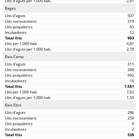
2,91
Bages
507
319
65
12
903
4,81
2,70
Baix Camp
311
268
992
10
1.581
7,62
1,50
Baix Ebre
286
250
0
2
538