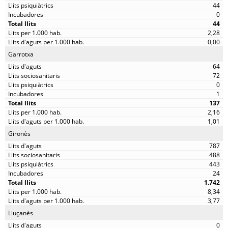
44
0
44
2,28
0,00
Garrotxa
64
72
0
1
137
2,16
1,01
Gironès
787
488
443
24
1.742
8,34
3,77
Lluçanès
0