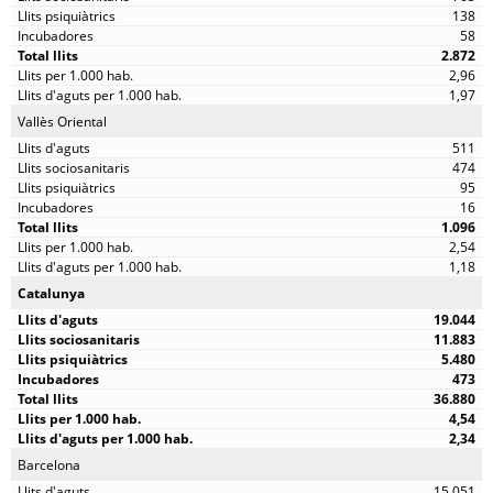
138
58
2.872
2,96
1,97
Vallès Oriental
511
474
95
16
1.096
2,54
1,18
Catalunya
19.044
11.883
5.480
473
36.880
4,54
2,34
Barcelona
15.051