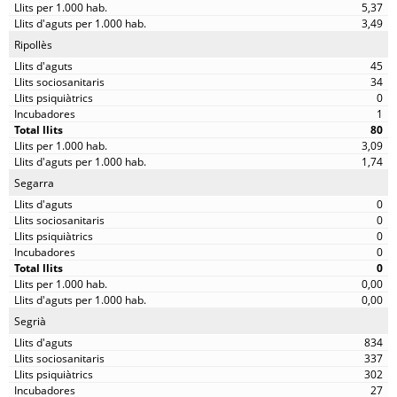
5,37
3,49
Ripollès
45
34
0
1
80
3,09
1,74
Segarra
0
0
0
0
0
0,00
0,00
Segrià
834
337
302
27