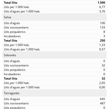
1.500
6,77
3,76
Selva
106
133
8
3
250
1,33
0,57
Solsonès
0
32
0
0
32
2,05
0,00
Tarragonès
645
487
0