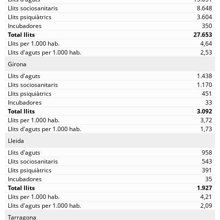
8.648
3.604
350
27.653
4,64
2,53
Girona
1.438
1.170
451
33
3.092
3,72
1,73
Lleida
958
543
391
35
1.927
4,21
2,09
Tarragona