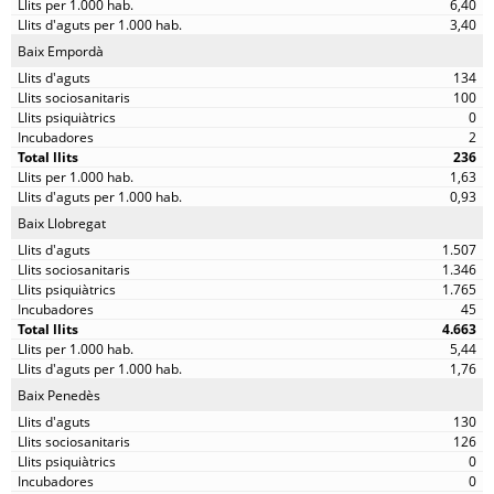
6,40
3,40
Baix Empordà
134
100
0
2
236
1,63
0,93
Baix Llobregat
1.507
1.346
1.765
45
4.663
5,44
1,76
Baix Penedès
130
126
0
0