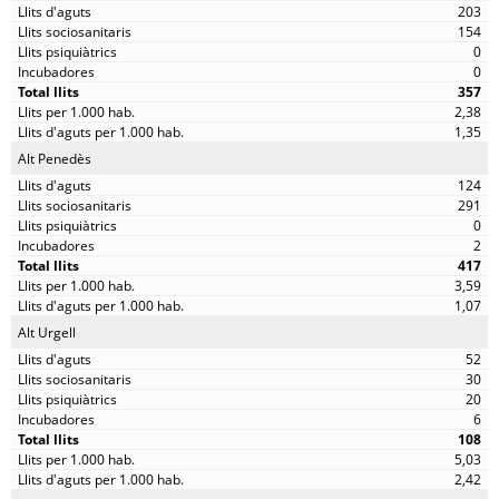
203
154
0
0
357
2,38
1,35
Alt Penedès
124
291
0
2
417
3,59
1,07
Alt Urgell
52
30
20
6
108
5,03
2,42