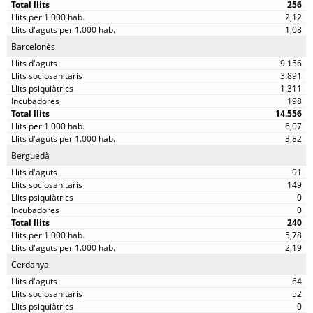
256
2,12
1,08
Barcelonès
9.156
3.891
1.311
198
14.556
6,07
3,82
Berguedà
91
149
0
0
240
5,78
2,19
Cerdanya
64
52
0