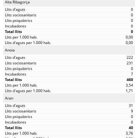
Alta Ribagorça
0
0
0
0
0
0,00
0,00
Anoia
222
231
0
7
460
3,54
1,71
Aran
31
9
0
0
40
3,76