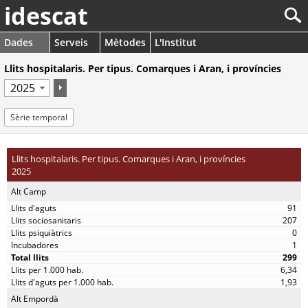
idescat
Dades
Serveis
Mètodes
L'Institut
Llits hospitalaris. Per tipus. Comarques i Aran, i províncies
Sèrie temporal
Llits hospitalaris. Per tipus. Comarques i Aran, i províncies
2025
Alt Camp
91
207
0
1
299
6,34
1,93
Alt Empordà