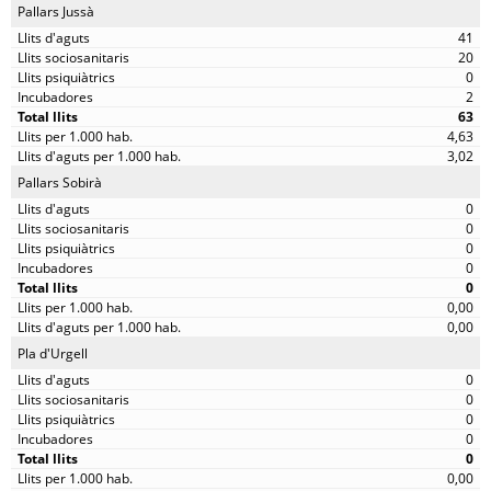
Pallars Jussà
41
20
0
2
63
4,63
3,02
Pallars Sobirà
0
0
0
0
0
0,00
0,00
Pla d'Urgell
0
0
0
0
0
0,00