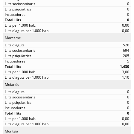
0
0
0
0
0,00
0,00
Maresme
526
694
205
5
1.430
3,00
1,10
Moianès
0
0
0
0
0
0,00
0,00
Montsià