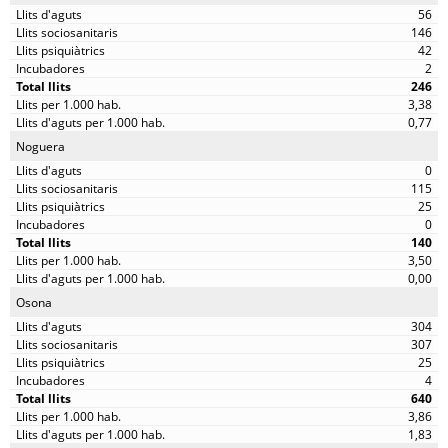
56
146
42
2
246
3,38
0,77
Noguera
0
115
25
0
140
3,50
0,00
Osona
304
307
25
4
640
3,86
1,83