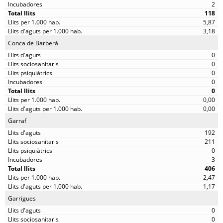
2
118
5,87
3,18
Conca de Barberà
0
0
0
0
0
0,00
0,00
Garraf
192
211
0
3
406
2,47
1,17
Garrigues
0
0