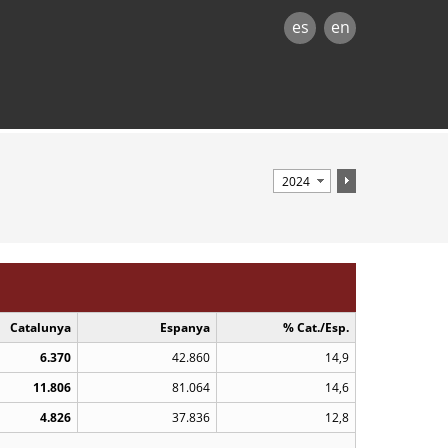
es
en
Catalunya
Espanya
% Cat./Esp.
6.370
42.860
14,9
11.806
81.064
14,6
4.826
37.836
12,8