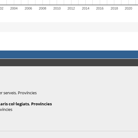
r serveis. Províncies
ris col·legiats. Províncies
ovíncies