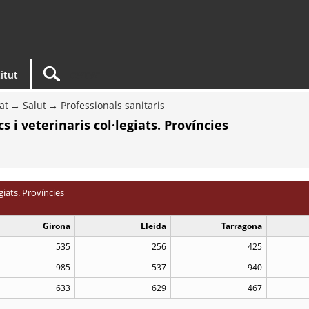
titut
at
Salut
Professionals sanitaris
 i veterinaris col·legiats. Províncies
giats. Províncies
Girona
Lleida
Tarragona
535
256
425
985
537
940
633
629
467