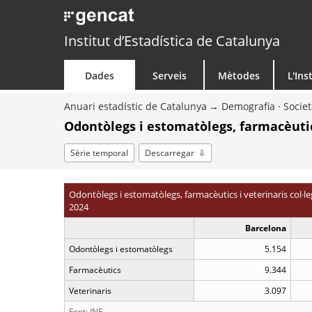
Institut d’Estadística de Catalunya
Dades
Serveis
Mètodes
L'Ins
Anuari estadístic de Catalunya
Demografia · Societ
Odontòlegs i estomatòlegs, farmacèutics
Sèrie temporal
Descarregar
Odontòlegs i estomatòlegs, farmacèutics i veterinaris col·le
2024
Barcelona
Odontòlegs i estomatòlegs
5.154
Farmacèutics
9.344
Veterinaris
3.097
Font: INE.