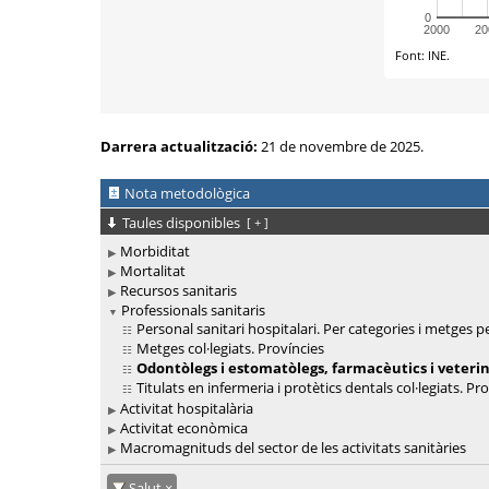
Darrera actualització:
21 de novembre de 2025.
Nota metodològica
Taules disponibles
[
+
]
Morbiditat
Mortalitat
Recursos sanitaris
Professionals sanitaris
Personal sanitari hospitalari. Per categories i metges pe
Metges col·legiats. Províncies
Odontòlegs i estomatòlegs, farmacèutics i veterina
Titulats en infermeria i protètics dentals col·legiats. Pr
Activitat hospitalària
Activitat econòmica
Macromagnituds del sector de les activitats sanitàries
Salut