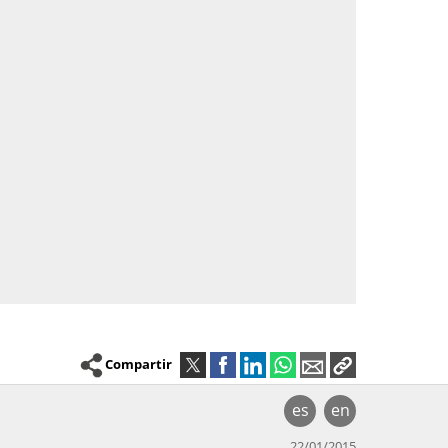
Compartir
es
en
22/01/2015