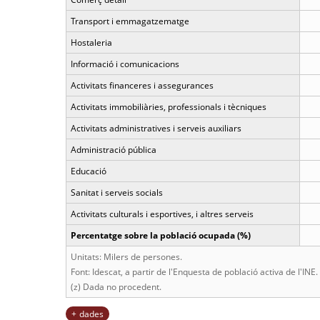
Transport i emmagatzematge
Hostaleria
Informació i comunicacions
Activitats financeres i assegurances
Activitats immobiliàries, professionals i tècniques
Activitats administratives i serveis auxiliars
Administració pública
Educació
Sanitat i serveis socials
Activitats culturals i esportives, i altres serveis
Percentatge sobre la població ocupada (%)
Unitats: Milers de persones.
Font: Idescat, a partir de l'Enquesta de població activa de l'INE.
(z) Dada no procedent.
dades