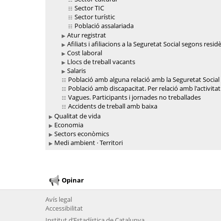
Sector TIC
Sector turístic
Població assalariada
Atur registrat
Afiliats i afiliacions a la Seguretat Social segons resid
Cost laboral
Llocs de treball vacants
Salaris
Població amb alguna relació amb la Seguretat Social
Població amb discapacitat. Per relació amb l'activit
Vagues. Participants i jornades no treballades
Accidents de treball amb baixa
Qualitat de vida
Economia
Sectors econòmics
Medi ambient · Territori
Opinar
Avís legal
Accessibilitat
Institut d’Estadística de Catalunya