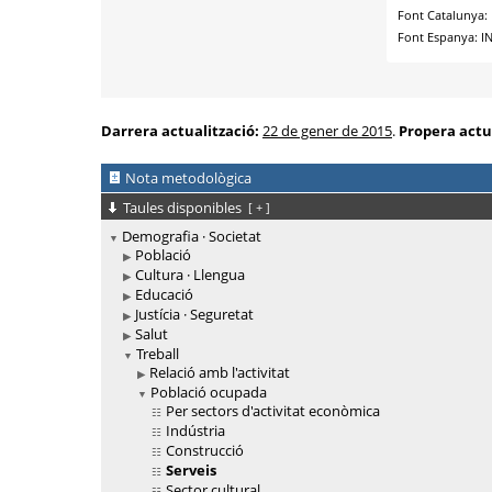
Darrera actualització:
22 de gener de 2015
.
Propera actu
Nota metodològica
Taules disponibles
[
+
]
Demografia · Societat
Població
Cultura · Llengua
Educació
Justícia · Seguretat
Salut
Treball
Relació amb l'activitat
Població ocupada
Per sectors d'activitat econòmica
Indústria
Construcció
Serveis
Sector cultural