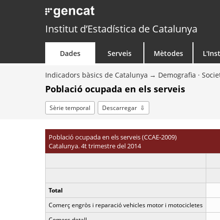
Institut d’Estadística de Catalunya
Dades
Serveis
Mètodes
L'Ins
Indicadors bàsics de Catalunya
Demografia · Socie
Població ocupada en els serveis
Sèrie temporal
Descarregar
Població ocupada en els serveis (CCAE-2009)
Catalunya. 4t trimestre del 2014
Total
Comerç engròs i reparació vehicles motor i motocicletes
Comerç detall