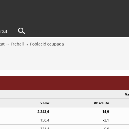
titut
tat
Treball
Població ocupada
Va
Valor
Absoluta
2.243,6
14,9
150,4
-3,1
321,4
9,0