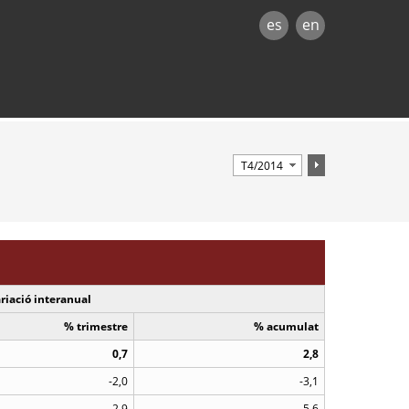
es
en
riació interanual
% trimestre
% acumulat
0,7
2,8
-2,0
-3,1
2,9
5,6