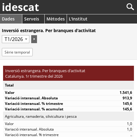
idescat
Dades
Serveis
Mètodes
L'Institut
Inversió estrangera. Per branques d'activitat
Sèrie temporal
Inversió estrangera. Per branques d'activitat
Catalunya. 1r trimestre del 2026
Total
1.541,6
913,9
145,6
145,6
Agricultura, ramaderia, silvicultura i pesca
1,0
1,0
..