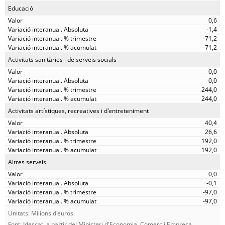
Educació
0,6
-1,4
-71,2
-71,2
Activitats sanitàries i de serveis socials
0,0
0,0
244,0
244,0
Activitats artístiques, recreatives i d'entreteniment
40,4
26,6
192,0
192,0
Altres serveis
0,0
-0,1
-97,0
-97,0
Unitats: Milions d'euros.
Font: Idescat, a partir del Ministeri d'Economia, Comerç i Empresa