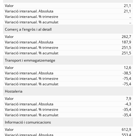
21,1
21,1
..
..
Comerç a l'engròs i al detall
262,7
187,9
251,5
251,5
Transport i emmagatzematge
12,6
-38,5
-75,4
-75,4
Hostaleria
7,9
-4,3
-35,4
-35,4
Informació i comunicacions
612,9
553,4