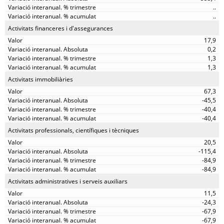
..
..
Activitats financeres i d'assegurances
17,9
0,2
1,3
1,3
Activitats immobiliàries
67,3
-45,5
-40,4
-40,4
Activitats professionals, científiques i tècniques
20,5
-115,4
-84,9
-84,9
Activitats administratives i serveis auxiliars
11,5
-24,3
-67,9
-67,9