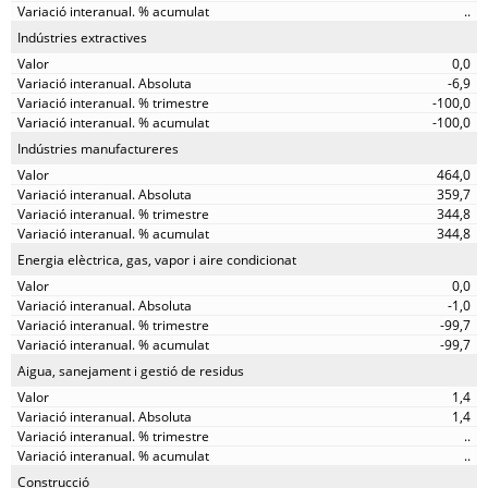
..
Indústries extractives
0,0
-6,9
-100,0
-100,0
Indústries manufactureres
464,0
359,7
344,8
344,8
Energia elèctrica, gas, vapor i aire condicionat
0,0
-1,0
-99,7
-99,7
Aigua, sanejament i gestió de residus
1,4
1,4
..
..
Construcció