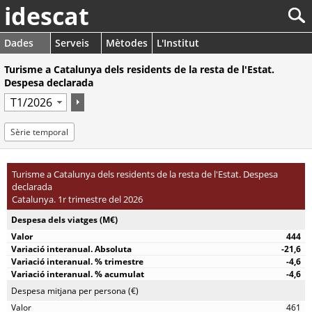
idescat
Dades
Serveis
Mètodes
L'Institut
Turisme a Catalunya dels residents de la resta de l'Estat.
Despesa declarada
Sèrie temporal
Turisme a Catalunya dels residents de la resta de l'Estat. Despesa
declarada
Catalunya. 1r trimestre del 2026
Despesa dels viatges (M€)
444
-21,6
-4,6
-4,6
Despesa mitjana per persona (€)
461