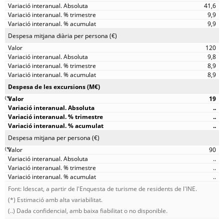
41,6
9,9
9,9
Despesa mitjana diària per persona (€)
120
9,8
8,9
8,9
Despesa de les excursions (M€)
(
*
)
19
..
..
..
Despesa mitjana per persona (€)
(
*
)
90
..
..
..
Font: Idescat, a partir de l'Enquesta de turisme de residents de l'INE.
(*) Estimació amb alta variabilitat.
(..) Dada confidencial, amb baixa fiabilitat o no disponible.