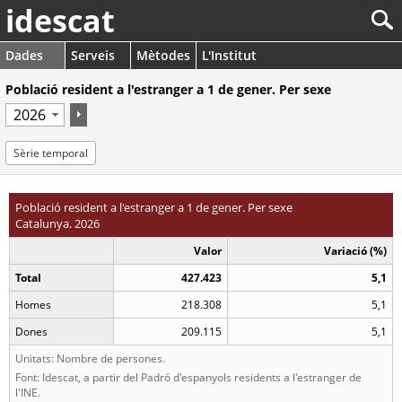
idescat
Dades
Serveis
Mètodes
L'Institut
Població resident a l'estranger a 1 de gener. Per sexe
Sèrie temporal
Població resident a l'estranger a 1 de gener. Per sexe
Catalunya. 2026
Valor
Variació (%)
Total
427.423
5,1
Homes
218.308
5,1
Dones
209.115
5,1
Unitats: Nombre de persones.
Font: Idescat, a partir del Padró d'espanyols residents a l'estranger de
l'INE.