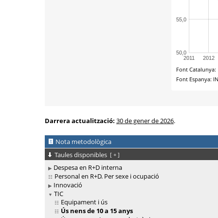
Darrera actualització:
30 de gener de 2026
.
Nota metodològica
Taules disponibles
[
+
]
Despesa en R+D interna
Personal en R+D. Per sexe i ocupació
Innovació
TIC
Equipament i ús
Ús nens de 10 a 15 anys