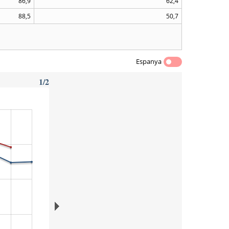
86,9
62,4
88,5
50,7
Espanya