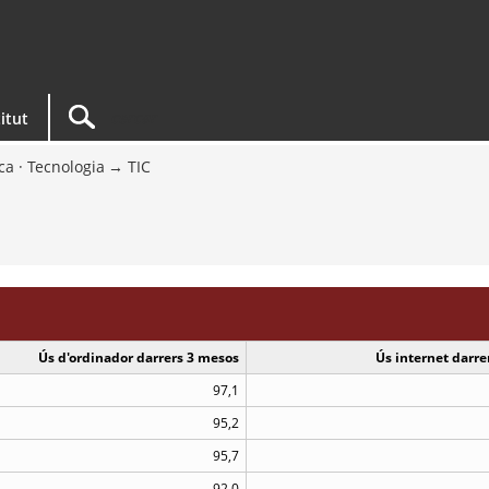
titut
ca · Tecnologia
TIC
Ús d'ordinador darrers 3 mesos
Ús internet darre
97,1
95,2
95,7
92,0