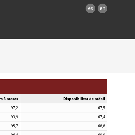
es
en
rs 3 mesos
Disponibilitat de mòbil
97,2
67,5
93,9
67,4
95,7
68,8
96,4
69,0