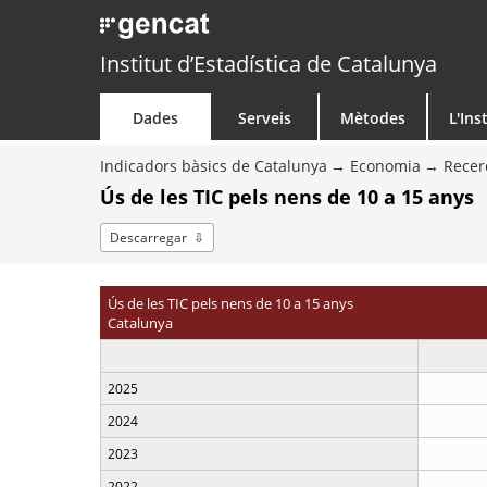
Institut d’Estadística de Catalunya
Dades
Serveis
Mètodes
L'Ins
Indicadors bàsics de Catalunya
Economia
Recer
Ús de les TIC pels nens de 10 a 15 anys
Descarregar
Ús de les TIC pels nens de 10 a 15 anys
Catalunya
2025
2024
2023
2022