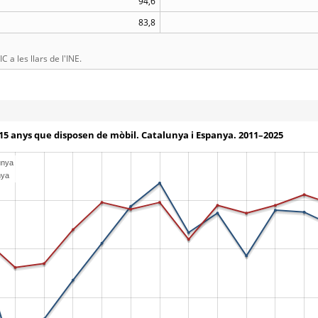
94,6
83,8
 a les llars de l'INE.