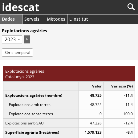
idescat
Dades
Serveis
Mètodes
L'Institut
Explotacions agràries
Sèrie temporal
Explotacions agràries
Catalunya. 2023
Valor
Variació (%)
Explotacions agràries (nombre)
48.725
-11,4
Explotacions amb terres
48.725
-11,4
Explotacions sense terres
0
-100,0
Explotacions amb SAU
47.228
-12,4
Superfície agrària (hectàrees)
1.579.123
-8,4