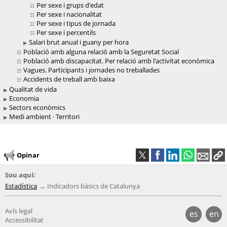
Per sexe i grups d'edat
Per sexe i nacionalitat
Per sexe i tipus de jornada
Per sexe i percentils
Salari brut anual i guany per hora
Població amb alguna relació amb la Seguretat Social
Població amb discapacitat. Per relació amb l'activitat econòmica
Vagues. Participants i jornades no treballades
Accidents de treball amb baixa
Qualitat de vida
Economia
Sectors econòmics
Medi ambient · Territori
Opinar
Sou aquí:
Estadística
Indicadors bàsics de Catalunya
Avís legal
es
en
Accessibilitat