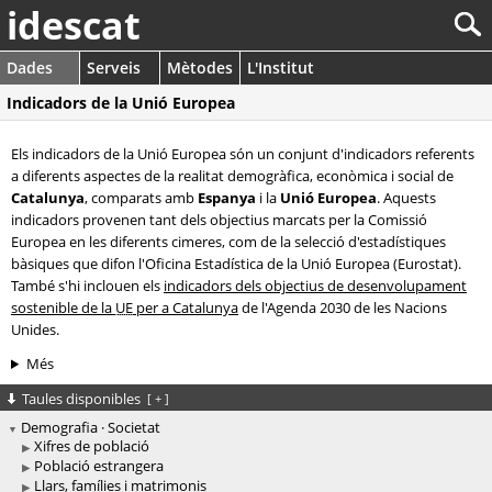
idescat
Dades
Serveis
Mètodes
L'Institut
Indicadors de la Unió Europea
Els indicadors de la Unió Europea són un conjunt d'indicadors referents
a diferents aspectes de la realitat demogràfica, econòmica i social de
Catalunya
, comparats amb
Espanya
i la
Unió Europea
. Aquests
indicadors provenen tant dels objectius marcats per la Comissió
Europea en les diferents cimeres, com de la selecció d'estadístiques
bàsiques que difon l'Oficina Estadística de la Unió Europea (Eurostat).
També s'hi inclouen els
indicadors dels objectius de desenvolupament
sostenible de la
UE
per a Catalunya
de l'Agenda 2030 de les Nacions
Unides.
Més
Taules disponibles
[
+
]
Demografia · Societat
Xifres de població
Població estrangera
Llars, famílies i matrimonis