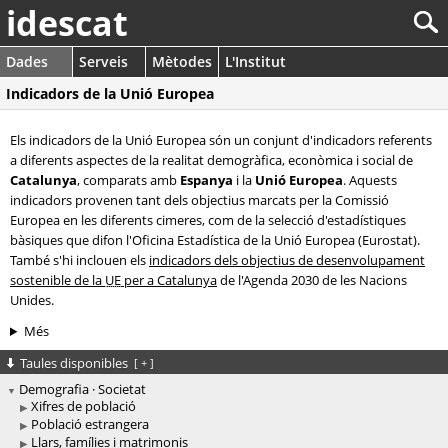
idescat
Dades
Serveis
Mètodes
L'Institut
Indicadors de la Unió Europea
Els indicadors de la Unió Europea són un conjunt d'indicadors referents
a diferents aspectes de la realitat demogràfica, econòmica i social de
Catalunya
, comparats amb
Espanya
i la
Unió Europea
. Aquests
indicadors provenen tant dels objectius marcats per la Comissió
Europea en les diferents cimeres, com de la selecció d'estadístiques
bàsiques que difon l'Oficina Estadística de la Unió Europea (Eurostat).
També s'hi inclouen els
indicadors dels objectius de desenvolupament
sostenible de la
UE
per a Catalunya
de l'Agenda 2030 de les Nacions
Unides.
Més
Taules disponibles
[
+
]
Demografia · Societat
Xifres de població
Població estrangera
Llars, famílies i matrimonis