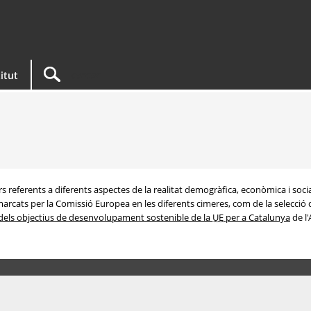
titut
s referents a diferents aspectes de la realitat demogràfica, econòmica i soci
arcats per la Comissió Europea en les diferents cimeres, com de la selecció d
dels objectius de desenvolupament sostenible de la
UE
per a Catalunya
de l