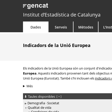
Institut d’Estadística de Catalunya
Dades
Serveis
Mètodes
L'Ins
Indicadors de la Unió Europea
Els indicadors de la Unió Europea són un conjunt d'indicador
Europea
. Aquests indicadors provenen tant dels objectius m
Unió Europea (Eurostat). També s'hi inclouen els
indicadors 
Més
Taules disponibles
[
+
]
Demografia · Societat
Qualitat de vida
Condicions de vida