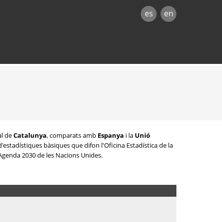
es
en
al de
Catalunya
, comparats amb
Espanya
i la
Unió
'estadístiques bàsiques que difon l'Oficina Estadística de la
'Agenda 2030 de les Nacions Unides.