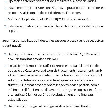
Operacions d'enregistrament dels resultats a la base de dades.
Establiment de criteris de consistència, depuració i codificació de les
respostes, així com de detecció i depuració d'errors.
Definició del pla de tabulació de l'EJC22 i la seva execució.
Establiment dels criteris per a la difusió dels resultats estadístics de
l'EJC22.
Seran responsabilitat de l'Idescat les tasques o activitats que segueixen
a continuació:
Disseny de la mostra necessària per a dur a terme l'EJC22 amb el
nivell de fiabilitat acordat amb l'ACJ.
Extracció de la mostra estadística representativa del Registre de
població de Catalunya, així com els tractaments i acaraments amb
altres fitxers necessaris. Cada titular de la mostrà comptarà amb 3
substituts de les mateixes característiques. Per cada titular i
substitut, l'Idescat proporcionarà les seves dades postals, com a
mínim un telèfon i, en cas d'haver-ni, l'adreça de correu electrònic.
L'ACJ utilitzarà la mostra única i exclusivament amb finalitats
estadístiques.
Depuració i homogeneïtzació general de l'arxiu resultant i