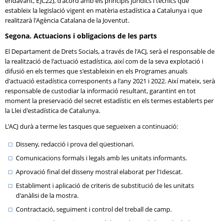
endavant, EJC22), d'acord amb els principis jurídics i tècnics que
estableix la legislació vigent en matèria estadística a Catalunya i que
realitzarà l'Agència Catalana de la Joventut.
Segona. Actuacions i obligacions de les parts
El Departament de Drets Socials, a través de l'ACJ, serà el responsable de
la realització de l'actuació estadística, així com de la seva explotació i
difusió en els termes que s'estableixin en els Programes anuals
d'actuació estadística corresponents a l'any 2021 i 2022. Així mateix, serà
responsable de custodiar la informació resultant, garantint en tot
moment la preservació del secret estadístic en els termes establerts per
la Llei d'estadística de Catalunya.
L'ACJ durà a terme les tasques que segueixen a continuació:
Disseny, redacció i prova del qüestionari.
Comunicacions formals i legals amb les unitats informants.
Aprovació final del disseny mostral elaborat per l'Idescat.
Establiment i aplicació de criteris de substitució de les unitats
d'anàlisi de la mostra.
Contractació, seguiment i control del treball de camp.