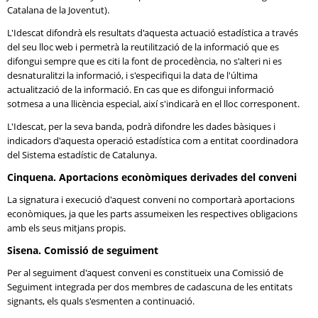
Catalana de la Joventut).
L'Idescat difondrà els resultats d'aquesta actuació estadística a través
del seu lloc web i permetrà la reutilització de la informació que es
difongui sempre que es citi la font de procedència, no s'alteri ni es
desnaturalitzi la informació, i s'especifiqui la data de l'última
actualització de la informació. En cas que es difongui informació
sotmesa a una llicència especial, així s'indicarà en el lloc corresponent.
L'Idescat, per la seva banda, podrà difondre les dades bàsiques i
indicadors d'aquesta operació estadística com a entitat coordinadora
del Sistema estadístic de Catalunya.
Cinquena. Aportacions econòmiques derivades del conveni
La signatura i execució d'aquest conveni no comportarà aportacions
econòmiques, ja que les parts assumeixen les respectives obligacions
amb els seus mitjans propis.
Sisena. Comissió de seguiment
Per al seguiment d'aquest conveni es constitueix una Comissió de
Seguiment integrada per dos membres de cadascuna de les entitats
signants, els quals s'esmenten a continuació.