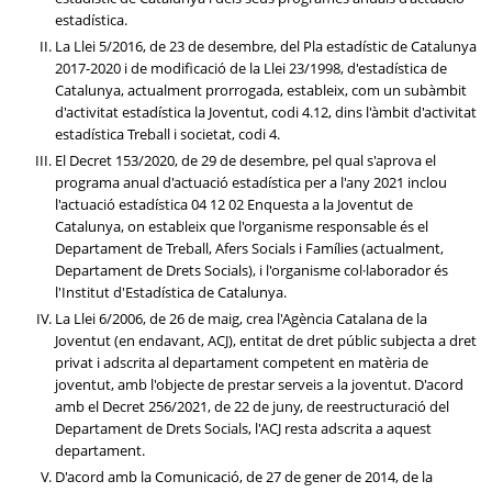
estadística.
La Llei 5/2016, de 23 de desembre, del Pla estadístic de Catalunya
2017-2020 i de modificació de la Llei 23/1998, d'estadística de
Catalunya, actualment prorrogada, estableix, com un subàmbit
d'activitat estadística la Joventut, codi 4.12, dins l'àmbit d'activitat
estadística Treball i societat, codi 4.
El Decret 153/2020, de 29 de desembre, pel qual s'aprova el
programa anual d'actuació estadística per a l'any 2021 inclou
l'actuació estadística 04 12 02 Enquesta a la Joventut de
Catalunya, on estableix que l'organisme responsable és el
Departament de Treball, Afers Socials i Famílies (actualment,
Departament de Drets Socials), i l'organisme col·laborador és
l'Institut d'Estadística de Catalunya.
La Llei 6/2006, de 26 de maig, crea l'Agència Catalana de la
Joventut (en endavant, ACJ), entitat de dret públic subjecta a dret
privat i adscrita al departament competent en matèria de
joventut, amb l'objecte de prestar serveis a la joventut. D'acord
amb el Decret 256/2021, de 22 de juny, de reestructuració del
Departament de Drets Socials, l'ACJ resta adscrita a aquest
departament.
D'acord amb la Comunicació, de 27 de gener de 2014, de la