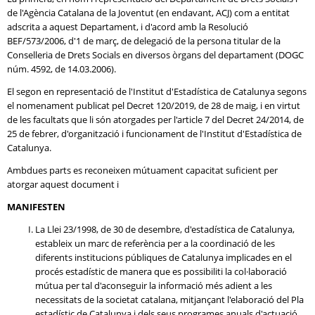
de l'Agència Catalana de la Joventut (en endavant, ACJ) com a entitat
adscrita a aquest Departament, i d'acord amb la Resolució
BEF/573/2006, d'1 de març, de delegació de la persona titular de la
Conselleria de Drets Socials en diversos òrgans del departament (DOGC
núm. 4592, de 14.03.2006).
El segon en representació de l'Institut d'Estadística de Catalunya segons
el nomenament publicat pel Decret 120/2019, de 28 de maig, i en virtut
de les facultats que li són atorgades per l'article 7 del Decret 24/2014, de
25 de febrer, d'organització i funcionament de l'Institut d'Estadística de
Catalunya.
Ambdues parts es reconeixen mútuament capacitat suficient per
atorgar aquest document i
MANIFESTEN
La Llei 23/1998, de 30 de desembre, d'estadística de Catalunya,
estableix un marc de referència per a la coordinació de les
diferents institucions públiques de Catalunya implicades en el
procés estadístic de manera que es possibiliti la col·laboració
mútua per tal d'aconseguir la informació més adient a les
necessitats de la societat catalana, mitjançant l'elaboració del Pla
estadístic de Catalunya i dels seus programes anuals d'actuació