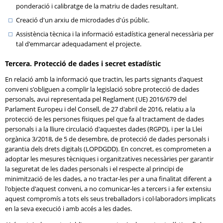
ponderació i calibratge de la matriu de dades resultant.
Creació d'un arxiu de microdades d'ús públic.
Assistència tècnica i la informació estadística general necessària per
tal d'emmarcar adequadament el projecte.
Tercera. Protecció de dades i secret estadístic
En relació amb la informació que tractin, les parts signants d'aquest
conveni s'obliguen a complir la legislació sobre protecció de dades
personals, avui representada pel Reglament (UE) 2016/679 del
Parlament Europeu i del Consell, de 27 d'abril de 2016, relatiu a la
protecció de les persones físiques pel que fa al tractament de dades
personals i a la lliure circulació d'aquestes dades (RGPD), i per la Llei
orgànica 3/2018, de 5 de desembre, de protecció de dades personals i
garantia dels drets digitals (LOPDGDD). En concret, es comprometen a
adoptar les mesures tècniques i organitzatives necessàries per garantir
la seguretat de les dades personals i el respecte al principi de
minimització de les dades, a no tractar-les per a una finalitat diferent a
l'objecte d'aquest conveni, a no comunicar-les a tercers i a fer extensiu
aquest compromís a tots els seus treballadors i col·laboradors implicats
en la seva execució i amb accés a les dades.