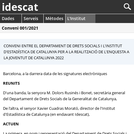
idescat
Dades
Serveis
Mètodes
L'Institut
Conveni 001/2021
CONVENI ENTRE EL DEPARTAMENT DE DRETS SOCIALS I L'INSTITUT
D'ESTADÍSTICA DE CATALUNYA PER A LA REALITZACIÓ DE L'ENQUESTA A
LA JOVENTUT DE CATALUNYA 2022
Barcelona, a la darrera data de les signatures electròniques
REUNITS
D'una banda, la senyora M. Dolors Rusinés i Bonet, secretària general
del Departament de Drets Socials de la Generalitat de Catalunya,
De l'altra, el senyor Xavier Cuadras Morató, director de l'Institut
d'Estadística de Catalunya (en endavant Idescat),
ACTUEN
La primera, en nom i representació del Departament de Drets Socials i