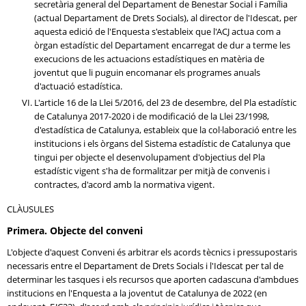
secretària general del Departament de Benestar Social i Família
(actual Departament de Drets Socials), al director de l'Idescat, per
aquesta edició de l'Enquesta s'estableix que l'ACJ actua com a
òrgan estadístic del Departament encarregat de dur a terme les
execucions de les actuacions estadístiques en matèria de
joventut que li puguin encomanar els programes anuals
d'actuació estadística.
L'article 16 de la Llei 5/2016, del 23 de desembre, del Pla estadístic
de Catalunya 2017-2020 i de modificació de la Llei 23/1998,
d'estadística de Catalunya, estableix que la col·laboració entre les
institucions i els òrgans del Sistema estadístic de Catalunya que
tingui per objecte el desenvolupament d'objectius del Pla
estadístic vigent s'ha de formalitzar per mitjà de convenis i
contractes, d'acord amb la normativa vigent.
CLÀUSULES
Primera. Objecte del conveni
L'objecte d'aquest Conveni és arbitrar els acords tècnics i pressupostaris
necessaris entre el Departament de Drets Socials i l'Idescat per tal de
determinar les tasques i els recursos que aporten cadascuna d'ambdues
institucions en l'Enquesta a la joventut de Catalunya de 2022 (en