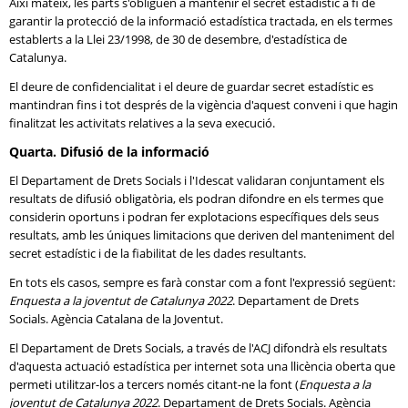
Així mateix, les parts s'obliguen a mantenir el secret estadístic a fi de
garantir la protecció de la informació estadística tractada, en els termes
establerts a la Llei 23/1998, de 30 de desembre, d'estadística de
Catalunya.
El deure de confidencialitat i el deure de guardar secret estadístic es
mantindran fins i tot després de la vigència d'aquest conveni i que hagin
finalitzat les activitats relatives a la seva execució.
Quarta. Difusió de la informació
El Departament de Drets Socials i l'Idescat validaran conjuntament els
resultats de difusió obligatòria, els podran difondre en els termes que
considerin oportuns i podran fer explotacions específiques dels seus
resultats, amb les úniques limitacions que deriven del manteniment del
secret estadístic i de la fiabilitat de les dades resultants.
En tots els casos, sempre es farà constar com a font l'expressió següent:
Enquesta a la joventut de Catalunya 2022
. Departament de Drets
Socials. Agència Catalana de la Joventut.
El Departament de Drets Socials, a través de l'ACJ difondrà els resultats
d'aquesta actuació estadística per internet sota una llicència oberta que
permeti utilitzar-los a tercers només citant-ne la font (
Enquesta a la
joventut de Catalunya 2022
. Departament de Drets Socials. Agència