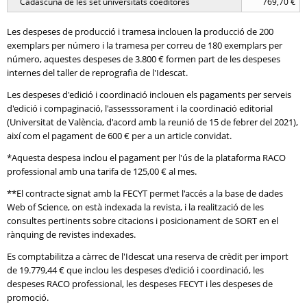
Cadascuna de les set universitats coeditores
769,70 €
Les despeses de producció i tramesa inclouen la producció de 200
exemplars per número i la tramesa per correu de 180 exemplars per
número, aquestes despeses de 3.800 € formen part de les despeses
internes del taller de reprografia de l'Idescat.
Les despeses d'edició i coordinació inclouen els pagaments per serveis
d'edició i compaginació, l'assesssorament i la coordinació editorial
(Universitat de València, d'acord amb la reunió de 15 de febrer del 2021),
així com el pagament de 600 € per a un article convidat.
*Aquesta despesa inclou el pagament per l'ús de la plataforma RACO
professional amb una tarifa de 125,00 € al mes.
**El contracte signat amb la FECYT permet l'accés a la base de dades
Web of Science, on està indexada la revista, i la realització de les
consultes pertinents sobre citacions i posicionament de SORT en el
rànquing de revistes indexades.
Es comptabilitza a càrrec de l'Idescat una reserva de crèdit per import
de 19.779,44 € que inclou les despeses d'edició i coordinació, les
despeses RACO professional, les despeses FECYT i les despeses de
promoció.