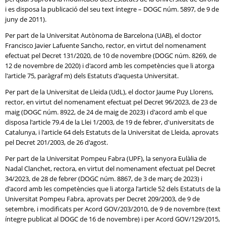
i es disposa la publicació del seu text íntegre – DOGC núm. 5897, de 9 de
juny de 2011).
Per part de la Universitat Autònoma de Barcelona (UAB), el doctor
Francisco Javier Lafuente Sancho, rector, en virtut del nomenament
efectuat pel Decret 131/2020, de 10 de novembre (DOGC núm. 8269, de
12 de novembre de 2020) i d'acord amb les competències que li atorga
l'article 75, paràgraf m) dels Estatuts d'aquesta Universitat.
Per part de la Universitat de Lleida (UdL), el doctor Jaume Puy Llorens,
rector, en virtut del nomenament efectuat pel Decret 96/2023, de 23 de
maig (DOGC núm. 8922, de 24 de maig de 2023) i d'acord amb el que
disposa l'article 79.4 de la Llei 1/2003, de 19 de febrer, d'universitats de
Catalunya, i l'article 64 dels Estatuts de la Universitat de Lleida, aprovats
pel Decret 201/2003, de 26 d'agost.
Per part de la Universitat Pompeu Fabra (UPF), la senyora Eulàlia de
Nadal Clanchet, rectora, en virtut del nomenament efectuat pel Decret
34/2023, de 28 de febrer (DOGC núm. 8867, de 3 de març de 2023) i
d'acord amb les competències que li atorga l'article 52 dels Estatuts de la
Universitat Pompeu Fabra, aprovats per Decret 209/2003, de 9 de
setembre, i modificats per Acord GOV/203/2010, de 9 de novembre (text
íntegre publicat al DOGC de 16 de novembre) i per Acord GOV/129/2015,