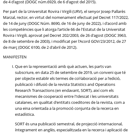
de 4 d'agost (DOGC núm.6929, de 6 d'agost del 2015).
Per part de la Universitat Rovira i Virgili (URV), el senyor Josep Pallarès
Marzal, rector, en virtut del nomenament efectuat pel Decret 117/2022,
de 14 de juny (DOGC Núm. 8690, de 16 de juny de 2022), i d'acord amb
les competències que li atorga l'article 66 de l'Estatut de la Universitat
Rovira i Virgili, aprovat pel Decret 202/2003, de 26 d'agost (DOGC 3963,
de 8 de setembre de 2003), i modificat per l'Acord GOV/23/2012, de 27
de març (DOGC 6100, de 2 d'abril de 2012).
MANIFESTEN
Que en la representació amb què actuen, les parts van
subscriure, en data 25 de setembre de 2019, un conveni que té
per objecte establir els termes de col·laboració per a l'edició,
publicació i difusió de la revista Statistics and Operations
Research Transactions (en endavant, SORT), així com els
mecanismes de cooperació entre l'Idescat i les universitats
catalanes, en qualitat d'entitats coeditores de la revista, com a
una eina orientada a la promoció conjunta de la recerca en
estadística.
SORT és una publicació semestral, de projecció internacional,
íntegrament en anglès, especialitzada en la recerca i aplicació de