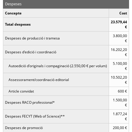
Despeses
Concepte
Cost
23.579,44
Total despeses
€
3.800,00
Despeses de producció i tramesa
€
16.202,20
Despeses d'edició i coordinació
€
5.100,00
Autoedició d'originals i compaginació (2.550,00 € per volum)
€
10.502,20
Assessorament/coordinació editorial
€
Article convidat
600 €
1.500,00
Despeses RACO professional*
€
1.877,24
Despeses FECYT (Web of Science)**
€
Despeses de promoció
200,00 €