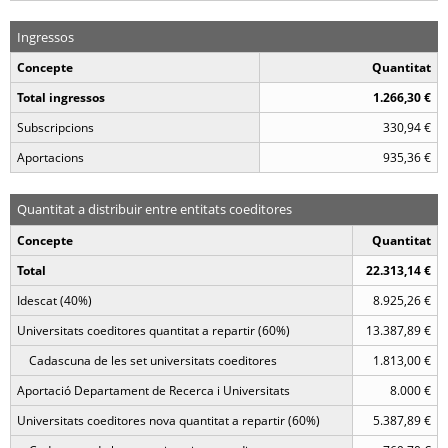
Ingressos
Concepte
Quantitat
Total ingressos
1.266,30 €
Subscripcions
330,94 €
Aportacions
935,36 €
Quantitat a distribuir entre entitats coeditores
Concepte
Quantitat
Total
22.313,14 €
Idescat (40%)
8.925,26 €
Universitats coeditores quantitat a repartir (60%)
13.387,89 €
Cadascuna de les set universitats coeditores
1.813,00 €
Aportació Departament de Recerca i Universitats
8.000 €
Universitats coeditores nova quantitat a repartir (60%)
5.387,89 €