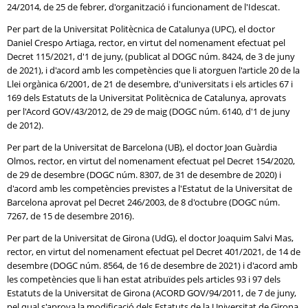
24/2014, de 25 de febrer, d'organització i funcionament de l'Idescat.
Per part de la Universitat Politècnica de Catalunya (UPC), el doctor
Daniel Crespo Artiaga, rector, en virtut del nomenament efectuat pel
Decret 115/2021, d'1 de juny, (publicat al DOGC núm. 8424, de 3 de juny
de 2021), i d'acord amb les competències que li atorguen l'article 20 de la
Llei orgànica 6/2001, de 21 de desembre, d'universitats i els articles 67 i
169 dels Estatuts de la Universitat Politècnica de Catalunya, aprovats
per l'Acord GOV/43/2012, de 29 de maig (DOGC núm. 6140, d'1 de juny
de 2012).
Per part de la Universitat de Barcelona (UB), el doctor Joan Guàrdia
Olmos, rector, en virtut del nomenament efectuat pel Decret 154/2020,
de 29 de desembre (DOGC núm. 8307, de 31 de desembre de 2020) i
d'acord amb les competències previstes a l'Estatut de la Universitat de
Barcelona aprovat pel Decret 246/2003, de 8 d'octubre (DOGC núm.
7267, de 15 de desembre 2016).
Per part de la Universitat de Girona (UdG), el doctor Joaquim Salvi Mas,
rector, en virtut del nomenament efectuat pel Decret 401/2021, de 14 de
desembre (DOGC núm. 8564, de 16 de desembre de 2021) i d'acord amb
les competències que li han estat atribuïdes pels articles 93 i 97 dels
Estatuts de la Universitat de Girona (ACORD GOV/94/2011, de 7 de juny,
pel qual s'aprova la modificació dels Estatuts de la Universitat de Girona