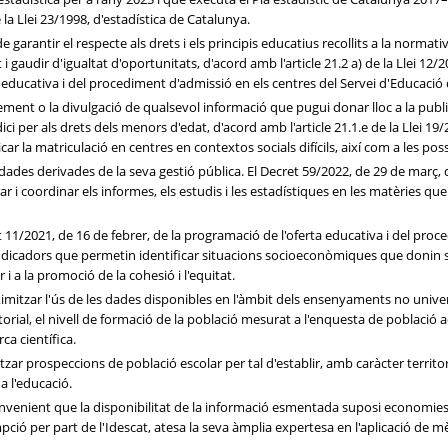
la Llei 23/1998, d'estadística de Catalunya.
garantir el respecte als drets i els principis educatius recollits a la normati
 gaudir d'igualtat d'oportunitats, d'acord amb l'article 21.2 a) de la Llei 12/2
a educativa i del procediment d'admissió en els centres del Servei d'Educació
ent o la divulgació de qualsevol informació que pugui donar lloc a la publ
i per als drets dels menors d'edat, d'acord amb l'article 21.1.e de la Llei 19
ar la matriculació en centres en contextos socials difícils, així com a les pos
des derivades de la seva gestió pública. El Decret 59/2022, de 29 de març,
ar i coordinar els informes, els estudis i les estadístiques en les matèries 
11/2021, de 16 de febrer, de la programació de l'oferta educativa i del proc
indicadors que permetin identificar situacions socioeconòmiques que donin sup
r i a la promoció de la cohesió i l'equitat.
itzar l'ús de les dades disponibles en l'àmbit dels ensenyaments no universi
orial, el nivell de formació de la població mesurat a l'enquesta de població ac
rca científica.
 prospeccions de població escolar per tal d'establir, amb caràcter territorial
a l'educació.
venient que la disponibilitat de la informació esmentada suposi economies d'
mpció per part de l'Idescat, atesa la seva àmplia expertesa en l'aplicació de mè