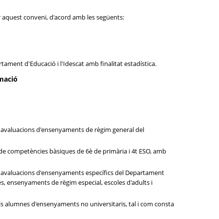
zar aquest conveni, d'acord amb les següents:
rtament d'Educació i l'Idescat amb finalitat estadística.
rmació
a i avaluacions d'ensenyaments de règim general del
es de competències bàsiques de 6è de primària i 4t ESO, amb
la i avaluacions d'ensenyaments específics del Departament
s, ensenyaments de règim especial, escoles d'adults i
s dels alumnes d'ensenyaments no universitaris, tal i com consta