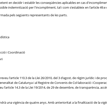
petent en decidir i establir les conseqüències aplicables en cas d'incomplim
possible indemnització per l'incompliment, tal i com s'estableix en l'article 49.e
ormada pels següents representants de les parts.
dística
cció i Coordinació
ri
eu l'article 110.3 de la Llei 26/2010, del 3 d'agost, de règim jurídic i de p
 Generalitat de Catalunya i al Registre de Convenis de Col·laboració i Cooperac
u l'article 14.3 de la Llei 19/2014, de 29 de desembre, de transparència, accé
indrà una vigència de quatre anys. Amb anterioritat a la finalització de la v