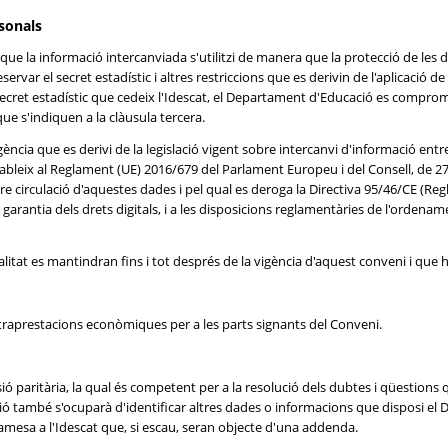
rsonals
que la informació intercanviada s'utilitzi de manera que la protecció de les 
ervar el secret estadístic i altres restriccions que es derivin de l'aplicació d
secret estadístic que cedeix l'Idescat, el Departament d'Educació es comprome
que s'indiquen a la clàusula tercera.
ncia que es derivi de la legislació vigent sobre intercanvi d'informació entr
ableix al Reglament (UE) 2016/679 del Parlament Europeu i del Consell, de 27 d
iure circulació d'aquestes dades i pel qual es deroga la Directiva 95/46/CE (Re
garantia dels drets digitals, i a les disposicions reglamentàries de l'ordena
litat es mantindran fins i tot després de la vigència d'aquest conveni i que hag
ntraprestacions econòmiques per a les parts signants del Conveni.
 paritària, la qual és competent per a la resolució dels dubtes i qüestions q
sió també s'ocuparà d'identificar altres dades o informacions que disposi e
amesa a l'Idescat que, si escau, seran objecte d'una addenda.