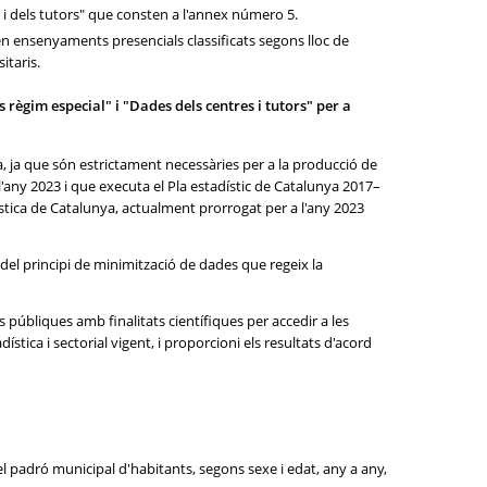
s i dels tutors" que consten a l'annex número 5.
tzen ensenyaments presencials classificats segons lloc de
itaris.
 règim especial" i "Dades dels centres i tutors" per a
ca, ja que són estrictament necessàries per a la producció de
l'any 2023 i que executa el Pla estadístic de Catalunya 2017–
ística de Catalunya, actualment prorrogat per a l'any 2023
del principi de minimització de dades que regeix la
 públiques amb finalitats científiques per accedir a les
tica i sectorial vigent, i proporcioni els resultats d'acord
el padró municipal d'habitants, segons sexe i edat, any a any,