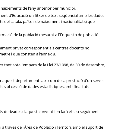
 naixements de l'any anterior per municipi.
rtament d'Educació un fitxer de text seqüencial amb les dades
ts del català, països de naixement i nacionalitats) que
 formació de la població mesurat a l'Enquesta de població
enyament privat corresponent als centres docents no
ametre i que consten a l'annex 8.
per tant sota l'empara de la Llei 23/1998, de 30 de desembre,
er aquest departament, així com de la prestació d'un servei
lsevol cessió de dades estadístiques amb finalitats
tats derivades d'aquest conveni i en farà el seu seguiment
a través de l'Àrea de Població i Territori, amb el suport de