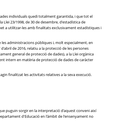
dades individuals quedi totalment garantida, i que tot el
e la Llei 23/1998, de 30 de desembre, d'estadística de
t a utilitzar-les amb finalitats exclusivament estadístiques i
e les administracions públiques i, molt especialment, en
'abril de 2016, relatiu a la protecció de les persones
glament general de protecció de dades), a la Llei orgànica
ment intern en matèria de protecció de dades de caràcter
in finalitzat les activitats relatives a la seva execució.
ue puguin sorgir en la interpretació d'aquest conveni així
l Departament d'Educació en l'àmbit de l'ensenyament no