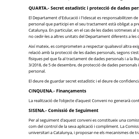
QUARTA.- Secret estadístic i protecció de dades pe
El Departament d'Educació i l'Idescat es responsabilitzen de 
personal que participi en el seu tractament està obligat a pres
Catalunya. En particular, en el cas de les dades sotmeses al 
no cedir-les a altres unitats del Departament diferents a les 
Així mateix, es comprometen a respectar qualsevol altra exigè
relació amb la protecció de les dades personals, segons s'est
físiques pel que fa al tractament de dades personals i a la ll
3/2018, de 5 de desembre, de protecció de dades personals i 
personal.
El deure de guardar secret estadístic i el deure de confidencia
CINQUENA.- Finançaments
La realització de l'objecte d'aquest Conveni no generarà co
SISENA.- Comissió de Seguiment
Per al seguiment d'aquest conveni es constitueix una comissió
com del control de la seva aplicació i compliment. La Comis
universitari a Catalunya, i proposar-ne els mecanismes de tr