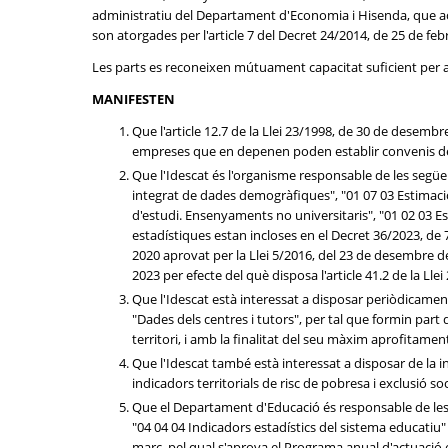
administratiu del Departament d'Economia i Hisenda, que actu
son atorgades per l'article 7 del Decret 24/2014, de 25 de feb
Les parts es reconeixen mútuament capacitat suficient per
MANIFESTEN
Que l'article 12.7 de la Llei 23/1998, de 30 de desembr
empreses que en depenen poden establir convenis de co
Que l'Idescat és l'organisme responsable de les següent
integrat de dades demogràfiques", "01 07 03 Estimacion
d'estudi. Ensenyaments no universitaris", "01 02 03 Est
estadístiques estan incloses en el Decret 36/2023, de 
2020 aprovat per la Llei 5/2016, del 23 de desembre de
2023 per efecte del què disposa l'article 41.2 de la Ll
Que l'Idescat està interessat a disposar periòdicamen
"Dades dels centres i tutors", per tal que formin part 
territori, i amb la finalitat del seu màxim aprofitament
Que l'Idescat també està interessat a disposar de la i
indicadors territorials de risc de pobresa i exclusió soc
Que el Departament d'Educació és responsable de les s
"04 04 04 Indicadors estadístics del sistema educatiu"
març, pel qual s'aprova el Programa anual d'actuació e