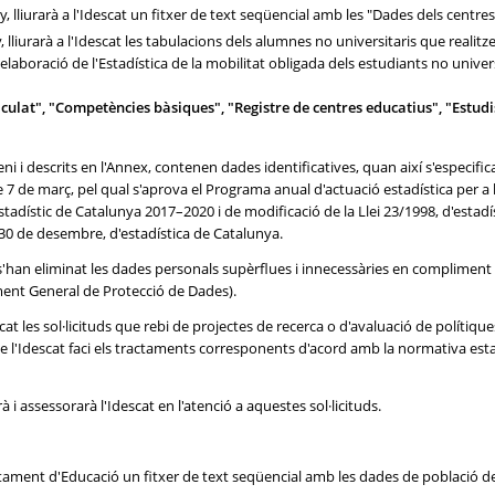
, lliurarà a l'Idescat un fitxer de text seqüencial amb les "Dades dels centre
, lliurarà a l'Idescat les tabulacions dels alumnes no universitaris que reali
a l'elaboració de l'Estadística de la mobilitat obligada dels estudiants no univers
iculat", "Competències bàsiques", "Registre de centres educatius", "Estudis
ni i descrits en l'Annex, contenen dades identificatives, quan així s'especifi
e 7 de març, pel qual s'aprova el Programa anual d'actuació estadística per a 
stadístic de Catalunya 2017–2020 i de modificació de la Llei 23/1998, d'estad
de 30 de desembre, d'estadística de Catalunya.
 s'han eliminat les dades personals supèrflues i innecessàries en compliment 
ment General de Protecció de Dades).
les sol·licituds que rebi de projectes de recerca o d'avaluació de polítiques
 l'Idescat faci els tractaments corresponents d'acord amb la normativa estadís
 i assessorarà l'Idescat en l'atenció a aquestes sol·licituds.
partament d'Educació un fitxer de text seqüencial amb les dades de població d