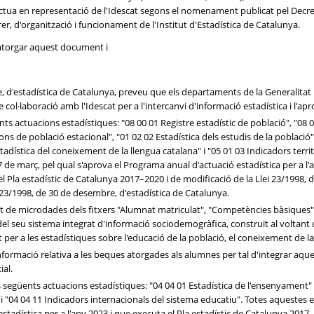
a en representació de l'Idescat segons el nomenament publicat pel Decret 12
rer, d'organització i funcionament de l'Institut d'Estadística de Catalunya.
 atorgar aquest document i
e, d'estadística de Catalunya, preveu que els departaments de la Generalitat 
l·laboració amb l'Idescat per a l'intercanvi d'informació estadística i l'apr
s actuacions estadístiques: "08 00 01 Registre estadístic de població", "08 00
s de població estacional", "01 02 02 Estadística dels estudis de la població",
adística del coneixement de la llengua catalana" i "05 01 03 Indicadors territo
7 de març, pel qual s'aprova el Programa anual d'actuació estadística per a l'
l Pla estadístic de Catalunya 2017–2020 i de modificació de la Llei 23/1998, 
ei 23/1998, de 30 de desembre, d'estadística de Catalunya.
t de microdades dels fitxers "Alumnat matriculat", "Competències bàsiques", 
del seu sistema integrat d'informació sociodemogràfica, construït al voltant de
 per a les estadístiques sobre l'educació de la població, el coneixement de la 
nformació relativa a les beques atorgades als alumnes per tal d'integrar aque
ial.
egüents actuacions estadístiques: "04 04 01 Estadística de l'ensenyament" , 
 i "04 04 11 Indicadors internacionals del sistema educatiu". Totes aquestes 
stadística per a l'any 2023 i que executa el Pla estadístic de Catalunya 2017