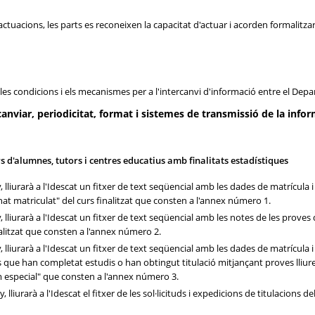
s actuacions, les parts es reconeixen la capacitat d'actuar i acorden formalit
r les condicions i els mecanismes per a l'intercanvi d'informació entre el Depa
nviar, periodicitat, format i sistemes de transmissió de la info
ers d'alumnes, tutors i centres educatius amb finalitats estadístiques
y, lliurarà a l'Idescat un fitxer de text seqüencial amb les dades de matrícul
t matriculat" del curs finalitzat que consten a l'annex número 1.
y, lliurarà a l'Idescat un fitxer de text seqüencial amb les notes de les prov
alitzat que consten a l'annex número 2.
y, lliurarà a l'Idescat un fitxer de text seqüencial amb les dades de matrícu
que han completat estudis o han obtingut titulació mitjançant proves lliure
im especial" que consten a l'annex número 3.
 lliurarà a l'Idescat el fitxer de les sol·licituds i expedicions de titulacion