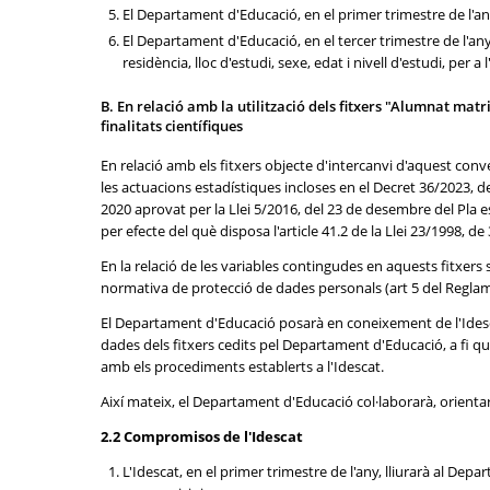
El Departament d'Educació, en el primer trimestre de l'any
El Departament d'Educació, en el tercer trimestre de l'any
residència, lloc d'estudi, sexe, edat i nivell d'estudi, per 
B. En relació amb la utilització dels fitxers "Alumnat matr
finalitats científiques
En relació amb els fitxers objecte d'intercanvi d'aquest conve
les actuacions estadístiques incloses en el Decret 36/2023, d
2020 aprovat per la Llei 5/2016, del 23 de desembre del Pla e
per efecte del què disposa l'article 41.2 de la Llei 23/1998, 
En la relació de les variables contingudes en aquests fitxers
normativa de protecció de dades personals (art 5 del Regla
El Departament d'Educació posarà en coneixement de l'Idescat 
dades dels fitxers cedits pel Departament d'Educació, a fi que
amb els procediments establerts a l'Idescat.
Així mateix, el Departament d'Educació col·laborarà, orientarà
2.2 Compromisos de l'Idescat
L'Idescat, en el primer trimestre de l'any, lliurarà al De