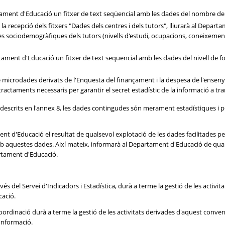
partament d'Educació un fitxer de text seqüencial amb les dades del nombre de
la recepció dels fitxers "Dades dels centres i dels tutors", lliurarà al Depa
bles sociodemogràfiques dels tutors (nivells d'estudi, ocupacions, coneixemen
partament d'Educació un fitxer de text seqüencial amb les dades del nivell de
 de microdades derivats de l'Enquesta del finançament i la despesa de l'ens
ractaments necessaris per garantir el secret estadístic de la informació a tr
 i descrits en l'annex 8, les dades contingudes són merament estadístiques i 
ent d'Educació el resultat de qualsevol explotació de les dades facilitades p
 amb aquestes dades. Així mateix, informarà al Departament d'Educació de qua
artament d'Educació.
és del Servei d'Indicadors i Estadística, durà a terme la gestió de les activi
cació.
oordinació durà a terme la gestió de les activitats derivades d'aquest conveni 
 Informació.