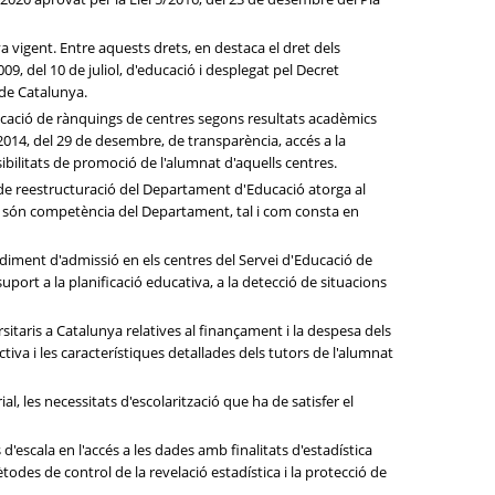
va vigent. Entre aquests drets, en destaca el dret dels
009, del 10 de juliol, d'educació i desplegat pel Decret
 de Catalunya.
icació de rànquings de centres segons resultats acadèmics
/2014, del 29 de desembre, de transparència, accés a la
sibilitats de promoció de l'alumnat d'aquells centres.
 de reestructuració del Departament d'Educació atorga al
que són competència del Departament, tal i com consta en
ediment d'admissió en els centres del Servei d'Educació de
ort a la planificació educativa, a la detecció de situacions
taris a Catalunya relatives al finançament i la despesa dels
tiva i les característiques detallades dels tutors de l'alumnat
, les necessitats d'escolarització que ha de satisfer el
escala en l'accés a les dades amb finalitats d'estadística
todes de control de la revelació estadística i la protecció de