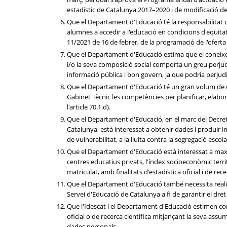
estadístic de Catalunya 2017–2020 i de modificació de 
Que el Departament d'Educació té la responsabilitat de 
alumnes a accedir a l'educació en condicions d'equitat i
11/2021 de 16 de febrer, de la programació de l'ofert
Que el Departament d'Educació estima que el coneixem
i/o la seva composició social comporta un greu perjudic
informació pública i bon govern, ja que podria perjudic
Que el Departament d'Educació té un gran volum de da
Gabinet Tècnic les competències per planificar, elabor
l'article 70.1.d).
Que el Departament d'Educació, en el marc del Decret 
Catalunya, està interessat a obtenir dades i produir 
de vulnerabilitat, a la lluita contra la segregació escola
Que el Departament d'Educació està interessat a maxim
centres educatius privats, l'índex socioeconòmic territ
matriculat, amb finalitats d'estadística oficial i de rece
Que el Departament d'Educació també necessita realitzar
Servei d'Educació de Catalunya a fi de garantir el dret 
Que l'Idescat i el Departament d'Educació estimen con
oficial o de recerca científica mitjançant la seva assu
dades personals.