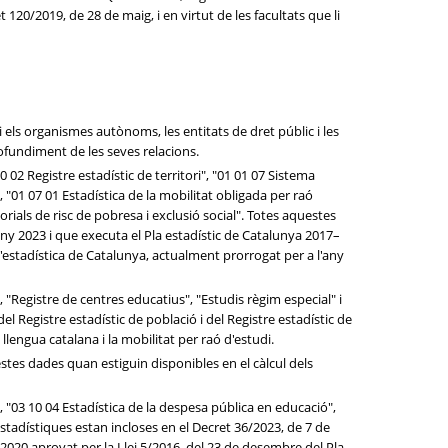
0/2019, de 28 de maig, i en virtut de les facultats que li
i els organismes autònoms, les entitats de dret públic i les
ofundiment de les seves relacions.
 02 Registre estadístic de territori", "01 01 07 Sistema
 "01 07 01 Estadística de la mobilitat obligada per raó
rials de risc de pobresa i exclusió social". Totes aquestes
any 2023 i que executa el Pla estadístic de Catalunya 2017–
d'estadística de Catalunya, actualment prorrogat per a l'any
"Registre de centres educatius", "Estudis règim especial" i
l Registre estadístic de població i del Registre estadístic de
llengua catalana i la mobilitat per raó d'estudi.
stes dades quan estiguin disponibles en el càlcul dels
"03 10 04 Estadística de la despesa pública en educació",
estadístiques estan incloses en el Decret 36/2023, de 7 de
–2020 aprovat per la Llei 5/2016, del 23 de desembre del Pla