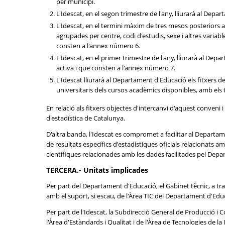
per municipi.
L'Idescat, en el segon trimestre de l'any, lliurarà al De
L'Idescat, en el termini màxim de tres mesos posteriors a 
agrupades per centre, codi d'estudis, sexe i altres varia
consten a l'annex número 6.
L'Idescat, en el primer trimestre de l'any, lliurarà al De
activa i que consten a l'annex número 7.
L'Idescat lliurarà al Departament d'Educació els fitxers
universitaris dels cursos acadèmics disponibles, amb els t
En relació als fitxers objectes d'intercanvi d'aquest conveni
d'estadística de Catalunya.
D'altra banda, l'Idescat es compromet a facilitar al Departam
de resultats específics d'estadístiques oficials relacionats
científiques relacionades amb les dades facilitades pel Dep
TERCERA.- Unitats implicades
Per part del Departament d'Educació, el Gabinet tècnic, a trav
amb el suport, si escau, de l'Àrea TIC del Departament d'Edu
Per part de l'Idescat, la Subdirecció General de Producció i C
l'Àrea d'Estàndards i Qualitat i de l'Àrea de Tecnologies de la