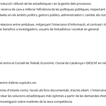
roducció i difusió de les estadístiques i en la gestió dels processos.
recerca de cara a millorar l'eficiència de les polítiques públiques, respectant e
 dades en els àmbits polítics, gestors públics, administradors i, també, els ci
relacions entre ambdues, mitjançant l'intercanvi d'informació, el contrast i d
tar beneficis a investigadors, usuaris de l'estadística i societat en general.
ió entre el Consell de Treball, Econòmic i Social de Catalunya i IDESCAT en re
ntre d'altres supòsits, en:
ectes d'interès comú, l'accés als fons documentals, d'accés obert, i l'intercan
trobar les solucions estadístiques més òptimes a partir de les demandes d'est
 d'investigació sobre matèries de la seva competència.