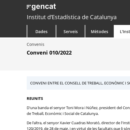
Institut d’Estadística de Catalunya
Dades
Serveis
Mètodes
L'Ins
Convenis
Conveni 010/2022
CONVENI ENTRE EL CONSELL DE TREBALL, ECONÒMIC I SO
REUNITS
D'una banda el senyor Toni Mora i Núñez, president del Consell
de Treball, Econòmic i Social de Catalunya.
De l'altra, el senyor Xavier Cuadras Morató, director de l'I
120/2019, de 28 de maig, i en virtut de les facultats que li só