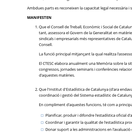
Ambdues parts es reconeixen la capacitat legal necessària i s
MANIFESTEN
Que el Consell de Treball, Econòmic i Social de Catalu
tant, assessora el Govern de la Generalitat en matèrie
sindicals i empresarials més representatives de Catal
Consell.
La funció principal mitjançant la qual realitza l'asses
El CTESC elabora anualment una Memòria sobre la situ
congressos, jornades seminaris i conferències relacion
d'aquestes matèries.
Que l'Institut d'Estadística de Catalunya (d'ara endava
coordinació i gestió del Sistema estadístic de Catalun
En compliment d'aquestes funcions, té com a principa
Planificar, produir i difondre l'estadística oficia
Coordinar i garantir la qualitat de l'estadística 
Donar suport a les administracions en l'avaluació