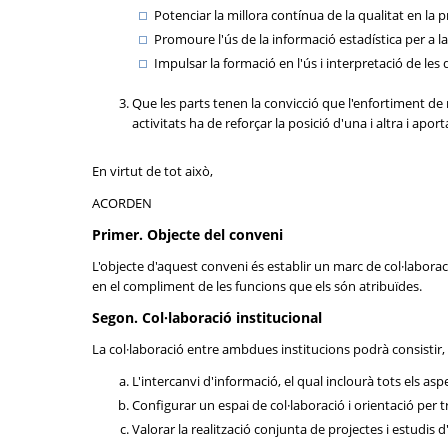
Potenciar la millora contínua de la qualitat en la p
Promoure l'ús de la informació estadística per a la 
Impulsar la formació en l'ús i interpretació de les
Que les parts tenen la convicció que l'enfortiment de 
activitats ha de reforçar la posició d'una i altra i apor
En virtut de tot això,
ACORDEN
Primer. Objecte del conveni
L'objecte d'aquest conveni és establir un marc de col·laborac
en el compliment de les funcions que els són atribuïdes.
Segon. Col·laboració institucional
La col·laboració entre ambdues institucions podrà consistir, e
L'intercanvi d'informació, el qual inclourà tots els asp
Configurar un espai de col·laboració i orientació per 
Valorar la realització conjunta de projectes i estudis