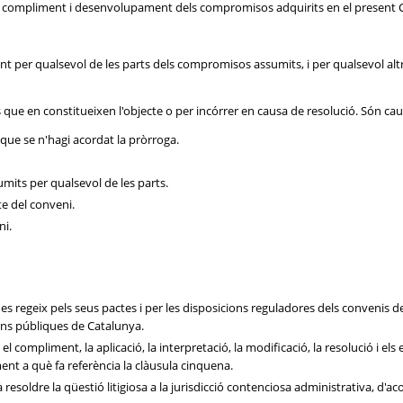
 compliment i desenvolupament dels compromisos adquirits en el present 
t per qualsevol de les parts dels compromisos assumits, i per qualsevol altr
que en constitueixen l'objecte o per incórrer en causa de resolució. Són cau
 que se n'hagi acordat la pròrroga.
mits per qualsevol de les parts.
te del conveni.
ni.
s regeix pels seus pactes i per les disposicions reguladores dels convenis de la
ons públiques de Catalunya.
el compliment, la aplicació, la interpretació, la modificació, la resolució i e
ent a què fa referència la clàusula cinquena.
 resoldre la qüestió litigiosa a la jurisdicció contenciosa administrativa, d'ac