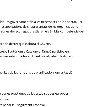
ítiques governamentals a les necessitats de la societat. Per
e les aportacions dels representats de les organitzacions
persones de reconegut prestigi en els àmbits competència del
ectes de decret que elabora el Govern.
l treball autònom a Catalunya. També participa en
ives relacionades amb l'estudi, el debat i la difusió
ilitza de les funcions de planificació, normalització,
i de bones pràctiques de les estadístiques europees.
alunya.
s per al seu seguiment i control.