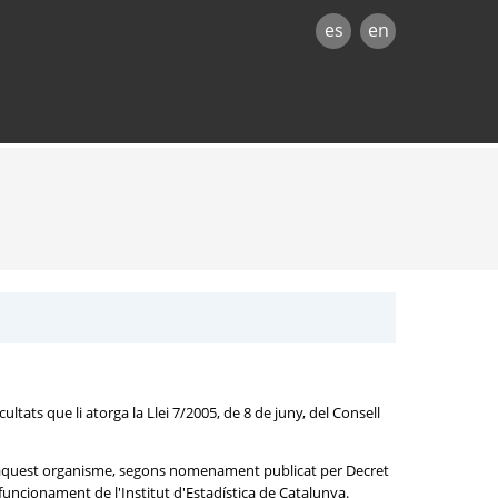
es
en
tats que li atorga la Llei 7/2005, de 8 de juny, del Consell
ès d'aquest organisme, segons nomenament publicat per Decret
i funcionament de l'Institut d'Estadística de Catalunya.