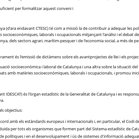
uficient per formalitzar aquest conveni i
nya (d'ara endavant CTESC) té com a missió la de contribuir a adequar les pol
s socioeconòmiques, laborals i ocupacionals mitjançant l'anàlisi i el debat d
unya, dels sectors agrari, marítim-pesquer i de l'economia social, a més de 
sorament és l'emissió de dictàmens sobre els avantprojectes de llei i els proj
ació socioeconòmica i laboral de Catalunya i una altra sobre la situació de
ats amb matèries socioeconòmiques, laborals i ocupacionals, i promou iniciat
nt IDESCAT) és l'òrgan estadístic de la Generalitat de Catalunya i es responsab
ya.
ls objectius:
l d'acord amb els estàndards europeus i internacionals i, en particular, el Cod
produïda per tots els organismes que formen part del Sistema estadístic de Cat
 de polítiques i en el desenvolupament i ús de sistemes d'informació adequat