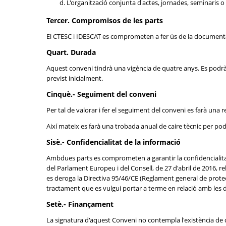
L'organització conjunta d'actes, jornades, seminaris o 
Tercer. Compromisos de les parts
El CTESC i IDESCAT es comprometen a fer ús de la documentac
Quart. Durada
Aquest conveni tindrà una vigència de quatre anys. Es podrà 
previst inicialment.
Cinquè.- Seguiment del conveni
Per tal de valorar i fer el seguiment del conveni es farà una 
Així mateix es farà una trobada anual de caire tècnic per pod
Sisè.- Confidencialitat de la informació
Ambdues parts es comprometen a garantir la confidencialitat
del Parlament Europeu i del Consell, de 27 d'abril de 2016, rel
es deroga la Directiva 95/46/CE (Reglament general de protecc
tractament que es vulgui portar a terme en relació amb les 
Setè.- Finançament
La signatura d'aquest Conveni no contempla l'existència de