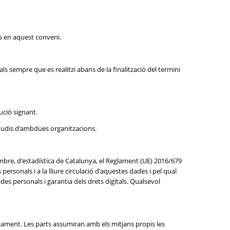
s en aquest conveni.
 sempre que es realitzi abans de la finalització del termini
ució signant.
estudis d'ambdues organitzacions.
mbre, d'estadística de Catalunya, el Reglament (UE) 2016/679
personals i a la lliure circulació d'aquestes dades i pel qual
es personals i garantia dels drets digitals. Qualsevol
ament. Les parts assumiran amb els mitjans propis les