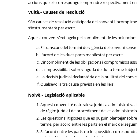
accions que els correspongui emprendre respectivament en
Vuitè.- Causes de resolució
Són causes de resolució anticipada del conveni l'incomplimen
s'instrumentarà per escrit.
Aquest conveni s'extingeix pel compliment de les actuacions 
El transcurs del termini de vigència del conveni sense
L'acord de les dues parts manifestat per escrit.
L'incompliment de les obligacions i compromisos assu
La impossibilitat sobrevinguda de dur a terme l'objec
La decisió judicial declaratòria de la nul·litat del conve
Qualsevol altra causa prevista en les lleis.
Noivè.- Legislació aplicable
Aquest conveni té naturalesa jurídica administrativa i e
de règim jurídic i de procediment de les administraci
Les qüestions litigioses que es puguin plantejar sobre 
terme, per acord entre les parts en el marc del seguim
Si l'acord entre les parts no fos possible, correspondrà