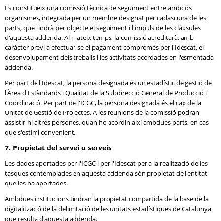
Es constitueix una comissió tècnica de seguiment entre ambdós
organismes, integrada per un membre designat per cadascuna de les
parts, que tindrà per objecte el seguiment i l'impuls de les clàusules
d'aquesta addenda. Al mateix temps, la comissió acreditarà, amb
caràcter previ a efectuar-se el pagament compromès per l'Idescat, el
desenvolupament dels treballs i les activitats acordades en l'esmentada
addenda.
Per part de l'Idescat, la persona designada és un estadístic de gestió de
l'Àrea d'Estàndards i Qualitat de la Subdirecció General de Producció i
Coordinació. Per part de l'ICGC, la persona designada és el cap de la
Unitat de Gestió de Projectes. A les reunions de la comissió podran
assistir-hi altres persones, quan ho acordin així ambdues parts, en cas
que s'estimi convenient.
7. Propietat del servei o serveis
Les dades aportades per l'ICGC i per l'Idescat per a la realització de les
tasques contemplades en aquesta addenda són propietat de l'entitat
que les ha aportades.
Ambdues institucions tindran la propietat compartida de la base de la
digitalització de la delimitació de les unitats estadístiques de Catalunya
que resulta d'aquesta addenda.