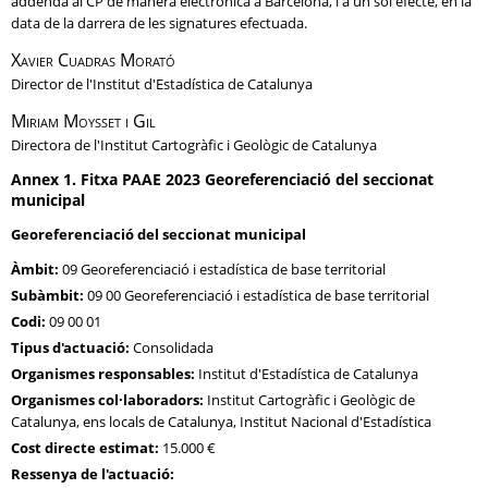
addenda al CP de manera electrònica a Barcelona, i a un sol efecte, en la
data de la darrera de les signatures efectuada.
Xavier Cuadras Morató
Director de l'Institut d'Estadística de Catalunya
Miriam Moysset i Gil
Directora de l'Institut Cartogràfic i Geològic de Catalunya
Annex 1. Fitxa PAAE 2023 Georeferenciació del seccionat
municipal
Georeferenciació del seccionat municipal
Àmbit
09 Georeferenciació i estadística de base territorial
Subàmbit
09 00 Georeferenciació i estadística de base territorial
Codi
09 00 01
Tipus d'actuació
Consolidada
Organismes responsables
Institut d'Estadística de Catalunya
Organismes col·laboradors
Institut Cartogràfic i Geològic de
Catalunya, ens locals de Catalunya, Institut Nacional d'Estadística
Cost directe estimat
15.000 €
Ressenya de l'actuació