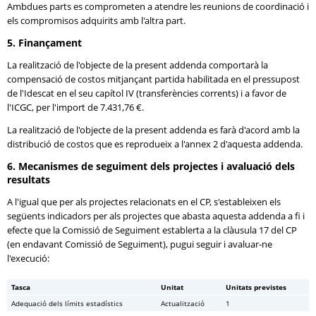
Ambdues parts es comprometen a atendre les reunions de coordinació i
els compromisos adquirits amb l'altra part.
5. Finançament
La realització de l'objecte de la present addenda comportarà la
compensació de costos mitjançant partida habilitada en el pressupost
de l'Idescat en el seu capítol IV (transferències corrents) i a favor de
l'ICGC, per l'import de 7.431,76 €.
La realització de l'objecte de la present addenda es farà d'acord amb la
distribució de costos que es reprodueix a l'annex 2 d'aquesta addenda.
6. Mecanismes de seguiment dels projectes i avaluació dels
resultats
A l'igual que per als projectes relacionats en el CP, s'estableixen els
següents indicadors per als projectes que abasta aquesta addenda a fi i
efecte que la Comissió de Seguiment establerta a la clàusula 17 del CP
(en endavant Comissió de Seguiment), pugui seguir i avaluar-ne
l'execució:
Tasca
Unitat
Unitats previstes
Adequació dels límits estadístics
Actualització
1