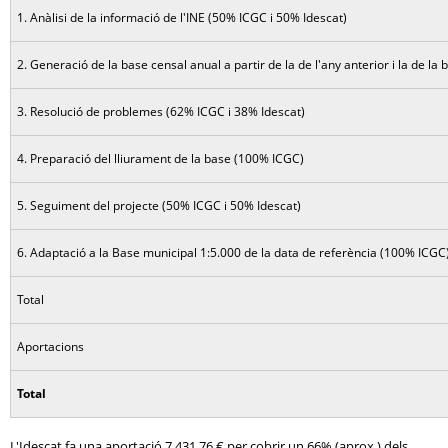
1. Anàlisi de la informació de l'INE (50% ICGC i 50% Idescat)
2. Generació de la base censal anual a partir de la de l'any anterior i la de la
3. Resolució de problemes (62% ICGC i 38% Idescat)
4. Preparació del lliurament de la base (100% ICGC)
5. Seguiment del projecte (50% ICGC i 50% Idescat)
6. Adaptació a la Base municipal 1:5.000 de la data de referència (100% ICGC
Total
Aportacions
Total
L'Idescat fa una aportació 7.431,76 € per cobrir un 66% (aprox.) dels