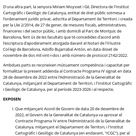
D'una altra part, la senyora Miriam Moysset i Gil, Directora de l'Institut
Cartogràfic i Geològic de Catalunya, entitat de dret públic sotmesa a
l'ordenament jurídic privat, adscrita al Departament de Territori, i creada
per la Llei 2/2014, de 27 de gener, de mesures fiscals, administratives,
financeres i del sector públic, i amb domicili al Parc de Montjuïc de
Barcelona, fent ús de les facultats que té concedides d'acord amb
l'escriptura d'apoderament atorgada davant el Notari de l'Il·lustre
Col·legi de Barcelona, Adolfo Bujarrabal Antón, en data disset de
novembre de dos mil vint-i-dos i amb número de protocol 2142/2022.
Ambdues parts es reconeixen mútuament competència i capacitat per
formalitzar la present addenda al Contracte Programa IV signat en data
28 de desembre de 2022 entre l'Administració de la Generalitat de
Catalunya, mitjançant el Departament de Territori, i l'Institut Cartogràfic
i Geològic de Catalunya, per al període 2023-2026 i al respecte,
EXPOSEN
Que mitjançant Acord de Govern de data 20 de desembre de
2022, el Govern de la Generalitat de Catalunya va aprovar el
Contracte Programa IV entre l'Administració de la Generalitat de
Catalunya, mitjançant el Departament de Territori, i l'Institut
Cartogràfic i Geològic de Catalunya (en endavant, "ICGC"), per al