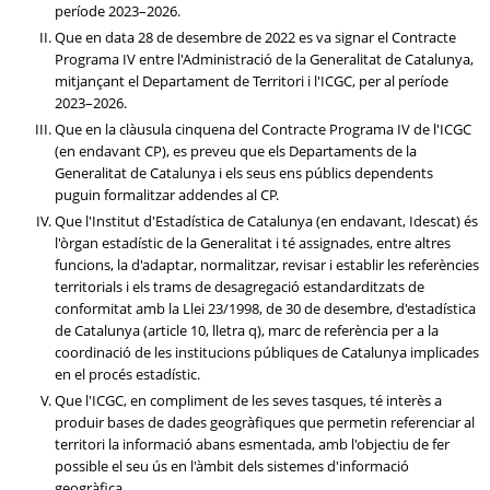
període 2023–2026.
Que en data 28 de desembre de 2022 es va signar el Contracte
Programa IV entre l'Administració de la Generalitat de Catalunya,
mitjançant el Departament de Territori i l'ICGC, per al període
2023–2026.
Que en la clàusula cinquena del Contracte Programa IV de l'ICGC
(en endavant CP), es preveu que els Departaments de la
Generalitat de Catalunya i els seus ens públics dependents
puguin formalitzar addendes al CP.
Que l'Institut d'Estadística de Catalunya (en endavant, Idescat) és
l'òrgan estadístic de la Generalitat i té assignades, entre altres
funcions, la d'adaptar, normalitzar, revisar i establir les referències
territorials i els trams de desagregació estandarditzats de
conformitat amb la Llei 23/1998, de 30 de desembre, d'estadística
de Catalunya (article 10, lletra q), marc de referència per a la
coordinació de les institucions públiques de Catalunya implicades
en el procés estadístic.
Que l'ICGC, en compliment de les seves tasques, té interès a
produir bases de dades geogràfiques que permetin referenciar al
territori la informació abans esmentada, amb l'objectiu de fer
possible el seu ús en l'àmbit dels sistemes d'informació
geogràfica.