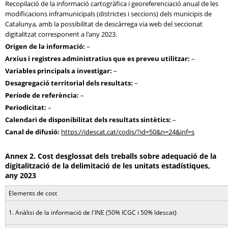
Recopilació de la informació cartogràfica i georeferenciació anual de les
modificacions inframunicipals (districtes i seccions) dels municipis de
Catalunya, amb la possibilitat de descàrrega via web del seccionat
digitalitzat corresponent a l'any 2023.
Origen de la informació
–
Arxius i registres administratius que es preveu utilitzar
–
Variables principals a investigar
–
Desagregació territorial dels resultats
–
Període de referència
–
Periodicitat
–
Calendari de disponibilitat dels resultats sintètics
–
Canal de difusió
https://idescat.cat/codis/?id=50&n=24&inf=s
Annex 2. Cost desglossat dels treballs sobre adequació de la
digitalització de la delimitació de les unitats estadístiques,
any 2023
Elements de cost
1. Anàlisi de la informació de l'INE (50% ICGC i 50% Idescat)