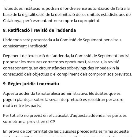
Totes dues institucions podran difondre sense autorització de l'altra la
base de la digitalització de la delimitació de les unitats estadístiques de
Catalunya, però esmentant-ne sempre la copropietat
8. Ratificació i revisió de l'addenda
L'addenda serà presentada a la Comissió de Seguiment per al seu
coneixement i ratificació.
Depenent de l'execució de l'addenda, la Comissió de Seguiment podrà
proposar les mesures correctores oportunes i, si escau, la revisió
corresponent quan circumstàncies sobrevingudes impedeixin la
consecució dels objectius o el compliment dels compromisos previstos.
9. Règim jurídic i normatiu
Aquesta addenda té naturalesa administrativa. Els dubtes que es
puguin plantejar sobre la seva interpretació es resoldran per acord
mutu entre les parts.
Per tot allò no previst en el clausulat d'aquesta addenda, les parts es
sotmetran al previst en el CP.
En prova de conformitat de les clàusules precedents es firma aquesta