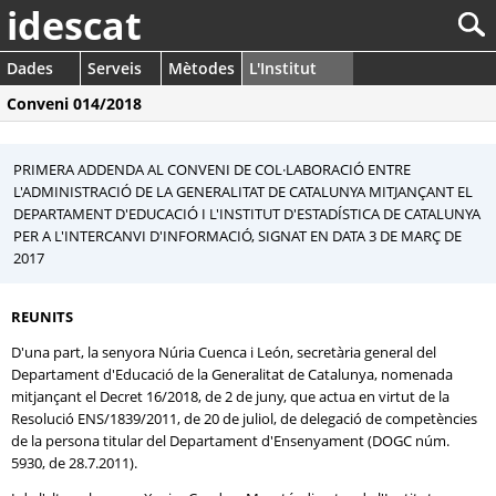
idescat
Dades
Serveis
Mètodes
L'Institut
Conveni 014/2018
PRIMERA ADDENDA AL CONVENI DE COL·LABORACIÓ ENTRE
L'ADMINISTRACIÓ DE LA GENERALITAT DE CATALUNYA MITJANÇANT EL
DEPARTAMENT D'EDUCACIÓ I L'INSTITUT D'ESTADÍSTICA DE CATALUNYA
PER A L'INTERCANVI D'INFORMACIÓ, SIGNAT EN DATA 3 DE MARÇ DE
2017
REUNITS
D'una part, la senyora Núria Cuenca i León, secretària general del
Departament d'Educació de la Generalitat de Catalunya, nomenada
mitjançant el Decret 16/2018, de 2 de juny, que actua en virtut de la
Resolució ENS/1839/2011, de 20 de juliol, de delegació de competències
de la persona titular del Departament d'Ensenyament (DOGC núm.
5930, de 28.7.2011).