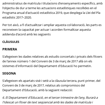
administratius de matrícula i titulacions d'ensenyaments específics, amb
l'objectiu de dur a terme les actuacions estadístiques recollides en el
Programa anual d'actuació estadística 2019, que desplega la Llei del Pla
estadístic 2017–2020.
Per tot això, a fi d'actualitzar i ampliar aquesta col·laboració, les parts es
reconeixen la capacitat per actuar i acorden formalitzar aquesta
addenda d'acord amb les següents
CLÀUSULES
PRIMERA
S'afegeixen les dades relatives als estudis concertats i privats dels fitxers
de l'annex número 1 del Conveni de 3 de març de 2017 allà on els
sistemes d'informació del Departament d'Educació ho permetin.
SEGONA
S'afegeixen els apartats sisè i setè a la clàusula tercera, punt primer, del
Conveni de 3 de març de 2017, relatius als compromisos del
Departament d'Educació, amb la següent redacció:
6. El Departament d'Educació, en el tercer trimestre de l'any, lliurarà a
l'Idescat un fitxer de text seqüencial amb les dades de matrícula i