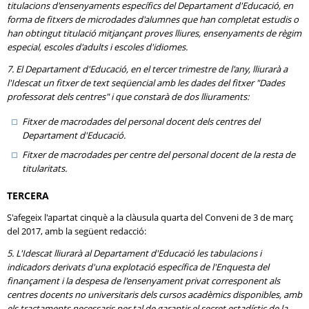
titulacions d'ensenyaments específics del Departament d'Educació, en
forma de fitxers de microdades d'alumnes que han completat estudis o
han obtingut titulació mitjançant proves lliures, ensenyaments de règim
especial, escoles d'adults i escoles d'idiomes.
7. El Departament d'Educació, en el tercer trimestre de l'any, lliurarà a
l'Idescat un fitxer de text seqüencial amb les dades del fitxer "Dades
professorat dels centres" i que constarà de dos lliuraments:
Fitxer de macrodades del personal docent dels centres del
Departament d'Educació.
Fitxer de macrodades per centre del personal docent de la resta de
titularitats.
TERCERA
S'afegeix l'apartat cinquè a la clàusula quarta del Conveni de 3 de març
del 2017, amb la següent redacció:
5. L'Idescat lliurarà al Departament d'Educació les tabulacions i
indicadors derivats d'una explotació específica de l'Enquesta del
finançament i la despesa de l'ensenyament privat corresponent als
centres docents no universitaris dels cursos acadèmics disponibles, amb
els tractaments necessaris per tal de garantir el secret estadístic de la