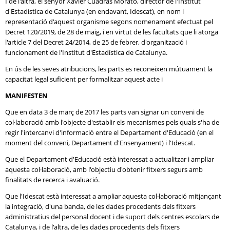
I de l'altra, el senyor Xavier Cuadras Morató, director de l'Institut
d'Estadística de Catalunya (en endavant, Idescat), en nom i
representació d'aquest organisme segons nomenament efectuat pel
Decret 120/2019, de 28 de maig, i en virtut de les facultats que li atorga
l'article 7 del Decret 24/2014, de 25 de febrer, d'organització i
funcionament de l'Institut d'Estadística de Catalunya.
En ús de les seves atribucions, les parts es reconeixen mútuament la
capacitat legal suficient per formalitzar aquest acte i
MANIFESTEN
Que en data 3 de març de 2017 les parts van signar un conveni de
col·laboració amb l'objecte d'establir els mecanismes pels quals s'ha de
regir l'intercanvi d'informació entre el Departament d'Educació (en el
moment del conveni, Departament d'Ensenyament) i l'Idescat.
Que el Departament d'Educació està interessat a actualitzar i ampliar
aquesta col·laboració, amb l'objectiu d'obtenir fitxers segurs amb
finalitats de recerca i avaluació.
Que l'Idescat està interessat a ampliar aquesta col·laboració mitjançant
la integració, d'una banda, de les dades procedents dels fitxers
administratius del personal docent i de suport dels centres escolars de
Catalunya, i de l'altra, de les dades procedents dels fitxers