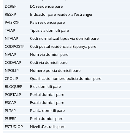
DCREP
DC residència pare
RESXP
Indicador pare resideix a l'estranger
PAISRXP
País residència pare
TVIAP
Tipus via domicili pare
NTVIAP
Codi normalitzat tipus via domicili pare
CODPOSTP
Codi postal residència a Espanya pare
NVIAP
Nom via domicili pare
CODVIAP
Codi via domicili pare
NPOLIP
Número policia domicili pare
CPOLIP
Qualificació número policia domicili pare
BLOQUEP
Bloc domicili pare
PORTALP
Portal domicili pare
ESCAP
Escala domicili pare
PLTAP
Planta domicili pare
PUERP
Porta domicili pare
ESTUDIOP
Nivell d'estudis pare