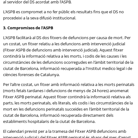
al servidor del DS acordat amb l'ASPB.
L'ASPB es compromet a no fer públic els resultats fins que el DS no
procedeixi a la seva difusió institucional.
3. Compromisos de l'ASPB
L'ASPB facilitarà al DS dos fitxers de defuncions per causa de mort. Per
un costat, un fitxer relatiu a les defuncions amb intervenció judicial
(Fitxer ASPB de defuncions amb intervenció judicial). Aquest fitxer
contindrà la informació relativa a les morts, i codis de les causes i les
circumstàncies de les defuncions ocorregudes en l'àmbit territorial de la
ciutat de Barcelona, informació recuperada a l'Institut medico legal i de
ciències forenses de Catalunya.
Per l'altre costat, un fitxer amb informació relativa a les morts perinatals
(morts fetals tardanes i defuncions de menys de 24 hores) anomenat
Fitxer ASPB perinatal. Aquest fitxer contindrà la informació relativa als
parts, les morts perinatals, els literals, els codis i les circumstàncies de la
mort en les defuncions perinatals succeïdes en l'àmbit territorial de la
ciutat de Barcelona, informació recuperada directament dels
establiments hospitalaris de la ciutat de Barcelona.
El calendari previst per a la tramesa del Fitxer ASPB defuncions amb
intervenció judicial i del Fitxer ASPB perinatal és abans del mes d'agost