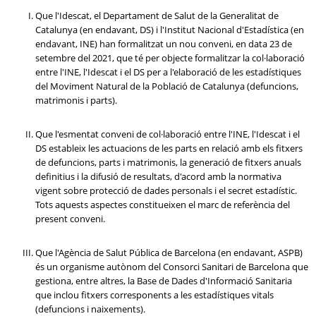
Que l'Idescat, el Departament de Salut de la Generalitat de
Catalunya (en endavant, DS) i l'Institut Nacional d'Estadística (en
endavant, INE) han formalitzat un nou conveni, en data 23 de
setembre del 2021, que té per objecte formalitzar la col·laboració
entre l'INE, l'Idescat i el DS per a l'elaboració de les estadístiques
del Moviment Natural de la Població de Catalunya (defuncions,
matrimonis i parts).
Que l'esmentat conveni de col·laboració entre l'INE, l'Idescat i el
DS estableix les actuacions de les parts en relació amb els fitxers
de defuncions, parts i matrimonis, la generació de fitxers anuals
definitius i la difusió de resultats, d'acord amb la normativa
vigent sobre protecció de dades personals i el secret estadístic.
Tots aquests aspectes constitueixen el marc de referència del
present conveni.
Que l'Agència de Salut Pública de Barcelona (en endavant, ASPB)
és un organisme autònom del Consorci Sanitari de Barcelona que
gestiona, entre altres, la Base de Dades d'Informació Sanitaria
que inclou fitxers corresponents a les estadístiques vitals
(defuncions i naixements).