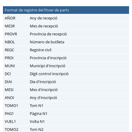
Format de registre del fitxer de parts
AÑOR
Any de recepció
MESR
Mes de recepció
PROVR
Província de recepció
NBOL
Número de butlleta
REGC
Registre civil
PROI
Província d'inscripció
MUNI
Municipi d'inscripció
DCI
Dígit control inscripció
DIAI
Dia d'inscripció
MESI
Mes d'inscripció
ANOI
Any d'inscripció
TOMO1
Tom N1
PAG1
Pàgina N1
VUEL1
Volta N1
TOMO2
Tom N2