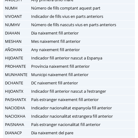
NUMH
Número de fills comptant aquest part
VIVOANT
Indicador de fills vius en parts anteriors
NUMHV
Número de fills nascuts vius en parts anteriors
DIAHAN
Dia naixement fill anterior
MESHAN
Mes naixement fill anterior
AÑOHAN
Any naixement fill anterior
HIJOANTE
Indicador fill anterior nascut a Espanya
PROHANTE
Província naixement fill anterior
MUNHANTE
Municipi naixement fill anterior
DCHANTE
DC naixement fill anterior
HIJOANTX
Indicador fill anterior nascut a l'estranger
PAISHANTX
País estranger naixement fill anterior
NACIOEHA
Indicador nacionalitat espanyola fill anterior
NACIOXHA
Indicador nacionalitat estrangera fill anterior
PAISNAHA
País estranger nacionalitat fill anterior
DIANACP
Dia naixement del pare