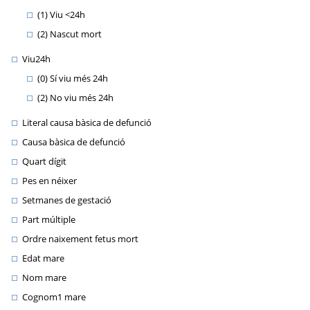
(1) Viu <24h
(2) Nascut mort
Viu24h
(0) Sí viu més 24h
(2) No viu més 24h
Literal causa bàsica de defunció
Causa bàsica de defunció
Quart dígit
Pes en néixer
Setmanes de gestació
Part múltiple
Ordre naixement fetus mort
Edat mare
Nom mare
Cognom1 mare