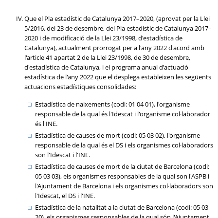
Que el Pla estadístic de Catalunya 2017–2020, (aprovat per la Llei
5/2016, del 23 de desembre, del Pla estadístic de Catalunya 2017–
2020 i de modificació de la Llei 23/1998, d'estadística de
Catalunya), actualment prorrogat per a l'any 2022 d'acord amb
l'article 41 apartat 2 de la Llei 23/1998, de 30 de desembre,
d'estadística de Catalunya, i el programa anual d'actuació
estadística de l'any 2022 que el desplega estableixen les següents
actuacions estadístiques consolidades:
Estadística de naixements (codi: 01 04 01), l'organisme
responsable de la qual és l'Idescat i l'organisme col·laborador
és l'INE.
Estadística de causes de mort (codi: 05 03 02), l'organisme
responsable de la qual és el DS i els organismes col·laboradors
son l'Idescat i l'INE.
Estadística de causes de mort de la ciutat de Barcelona (codi:
05 03 03), els organismes responsables de la qual son l'ASPB i
l'Ajuntament de Barcelona i els organismes col·laboradors son
l'Idescat, el DS i l'INE.
Estadística de la natalitat a la ciutat de Barcelona (codi: 05 03
20), els organismes responsables de la qual són l'Ajuntament