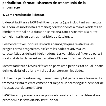
periodicitat, format i sistemes de transmissió de la
informació
1. Compromisos de l'Idescat
L'ldescat facilitarà a l'ASPB el fitxer de parts (que inclou tant els nascuts
vius com les morts fetals tardanes) corresponents a mares residents en
l'àmbit territorial de la ciutat de Barcelona, tant els inscrits a la ciutat
com els inscrits en d'altres municipis de Catalunya.
L'esmentat fitxer inclourà les dades demogràfiques relatives a les
progenitores i progenitors, així com les dades relatives a les
característiques del part i dels nadons. Les variables del fitxer de parts i
morts fetals tardanes estan descrites a l'Annex 1 d'aquest Conveni.
Idescat facilitarà a l'ASPB el fitxer de parts amb periodicitat anual i abans
del mes de juliol de l'any + 1 al qual es refereixen les dades.
El fitxer de parts estarà degudament encriptat per a la seva tramesa. La
tramesa es farà telemàticament per mitjà d'un accés segur al servidor de
l'Idescat acordat amb l'ASPB.
L'ASPB es compromet a no fer públic els resultats fins que l'Idescat no
procedeixi a la seva difusió institucional.