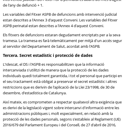
de l'any de defunció + 1.
Les variables del Fitxer ASPB de defuncions amb intervenció judicial
estan descrites a l'Annex 3 d'aquest Conveni. Les variables del Fitxer
ASPB perinatal estan descrites a l'Annex 4 d'aquest Conveni.
Els fitxers de defuncions estaran degudament encriptats per a la seva
tramesa. La tramesa es farà telemàticament per mitjà d'un accés segur
al servidor del Departament de Salut, acordat amb l'ASPB.
Tercera. Secret estadístic i protecció de dades
L'Idescat, el DS i l'ASPB es responsabilitzen que la informació
intercanviada s'utilitzi de manera que la protecció de les dades
individuals quedi totalment garantida, i tot el personal que participi en
el seu tractament està obligat a preservar el secret estadístic i altres
restriccions que es derivin de l'aplicació de la Llei 23/1998, de 30 de
desembre, d'estadística de Catalunya.
Així mateix, es comprometen a respectar qualsevol altra exigència que
es derivi de la legislació vigent sobre intercanvi d'informació entre les
administracions públiques i, molt especialment, en relació amb la
protecció de les dades personals, segons s'estableix al Reglament (UE)
2016/679 del Parlament Europeu i del Consell, de 27 d'abril de 2016,