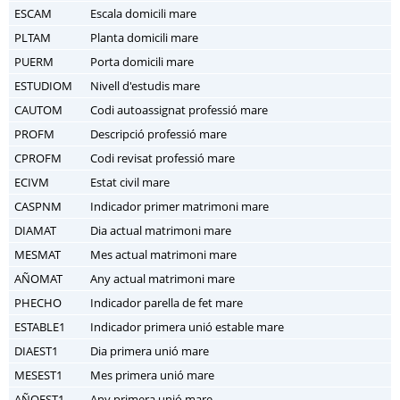
ESCAM
Escala domicili mare
PLTAM
Planta domicili mare
PUERM
Porta domicili mare
ESTUDIOM
Nivell d'estudis mare
CAUTOM
Codi autoassignat professió mare
PROFM
Descripció professió mare
CPROFM
Codi revisat professió mare
ECIVM
Estat civil mare
CASPNM
Indicador primer matrimoni mare
DIAMAT
Dia actual matrimoni mare
MESMAT
Mes actual matrimoni mare
AÑOMAT
Any actual matrimoni mare
PHECHO
Indicador parella de fet mare
ESTABLE1
Indicador primera unió estable mare
DIAEST1
Dia primera unió mare
MESEST1
Mes primera unió mare
AÑOEST1
Any primera unió mare