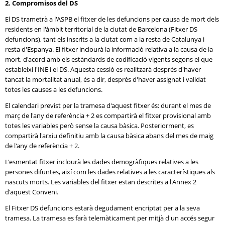
2. Compromisos del DS
El DS trametrà a l'ASPB el fitxer de les defuncions per causa de mort dels
residents en l'àmbit territorial de la ciutat de Barcelona (Fitxer DS
defuncions), tant els inscrits a la ciutat com a la resta de Catalunya i
resta d'Espanya. El fitxer inclourà la informació relativa a la causa de la
mort, d'acord amb els estàndards de codificació vigents segons el que
estableixi l'INE i el DS. Aquesta cessió es realitzarà després d'haver
tancat la mortalitat anual, és a dir, després d'haver assignat i validat
totes les causes a les defuncions.
El calendari previst per la tramesa d'aquest fitxer és: durant el mes de
març de l'any de referència + 2 es compartirà el fitxer provisional amb
totes les variables però sense la causa bàsica. Posteriorment, es
compartirà l'arxiu definitiu amb la causa bàsica abans del mes de maig
de l'any de referència + 2.
L'esmentat fitxer inclourà les dades demogràfiques relatives a les
persones difuntes, així com les dades relatives a les característiques als
nascuts morts. Les variables del fitxer estan descrites a l'Annex 2
d'aquest Conveni.
El Fitxer DS defuncions estarà degudament encriptat per a la seva
tramesa. La tramesa es farà telemàticament per mitjà d'un accés segur