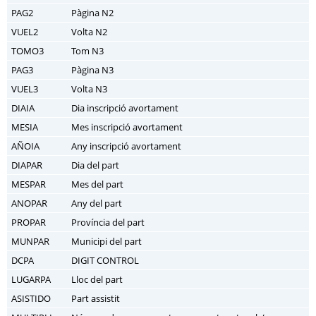
PAG2
Pàgina N2
VUEL2
Volta N2
TOMO3
Tom N3
PAG3
Pàgina N3
VUEL3
Volta N3
DIAIA
Dia inscripció avortament
MESIA
Mes inscripció avortament
AÑOIA
Any inscripció avortament
DIAPAR
Dia del part
MESPAR
Mes del part
ANOPAR
Any del part
PROPAR
Província del part
MUNPAR
Municipi del part
DCPA
DIGIT CONTROL
LUGARPA
Lloc del part
ASISTIDO
Part assistit