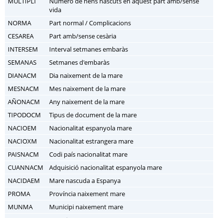
MULTIPLI
Número de nens nascuts en aquest part amb/sense
vida
NORMA
Part normal / Complicacions
CESAREA
Part amb/sense cesària
INTERSEM
Interval setmanes embaràs
SEMANAS
Setmanes d'embaràs
DIANACM
Dia naixement de la mare
MESNACM
Mes naixement de la mare
AÑONACM
Any naixement de la mare
TIPODOCM
Tipus de document de la mare
NACIOEM
Nacionalitat espanyola mare
NACIOXM
Nacionalitat estrangera mare
PAISNACM
Codi país nacionalitat mare
CUANNACM
Adquisició nacionalitat espanyola mare
NACIDAEM
Mare nascuda a Espanya
PROMA
Província naixement mare
MUNMA
Municipi naixement mare