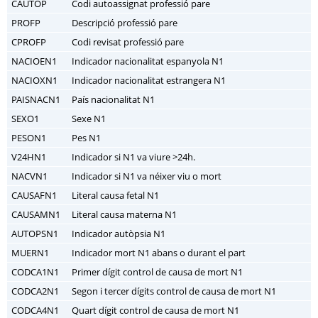
CAUTOP
Codi autoassignat professió pare
PROFP
Descripció professió pare
CPROFP
Codi revisat professió pare
NACIOEN1
Indicador nacionalitat espanyola N1
NACIOXN1
Indicador nacionalitat estrangera N1
PAISNACN1
País nacionalitat N1
SEXO1
Sexe N1
PESON1
Pes N1
V24HN1
Indicador si N1 va viure >24h.
NACVN1
Indicador si N1 va néixer viu o mort
CAUSAFN1
Literal causa fetal N1
CAUSAMN1
Literal causa materna N1
AUTOPSN1
Indicador autòpsia N1
MUERN1
Indicador mort N1 abans o durant el part
CODCA1N1
Primer dígit control de causa de mort N1
CODCA2N1
Segon i tercer dígits control de causa de mort N1
CODCA4N1
Quart dígit control de causa de mort N1