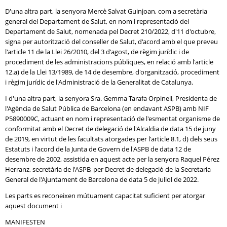
D'una altra part, la senyora Mercè Salvat Guinjoan, com a secretària
general del Departament de Salut, en nom i representació del
Departament de Salut, nomenada pel Decret 210/2022, d'11 d'octubre,
signa per autorització del conseller de Salut, d'acord amb el que preveu
l'article 11 de la Llei 26/2010, del 3 d'agost, de règim jurídic i de
procediment de les administracions públiques, en relació amb l'article
12.a) de la Llei 13/1989, de 14 de desembre, d'organització, procediment
i règim jurídic de l'Administració de la Generalitat de Catalunya.
I d'una altra part, la senyora Sra. Gemma Tarafa Orpinell, Presidenta de
l'Agència de Salut Pública de Barcelona (en endavant ASPB) amb NIF
P5890009C, actuant en nom i representació de l'esmentat organisme de
conformitat amb el Decret de delegació de l'Alcaldia de data 15 de juny
de 2019, en virtut de les facultats atorgades per l'article 8.1, d) dels seus
Estatuts i l'acord de la Junta de Govern de l'ASPB de data 12 de
desembre de 2002, assistida en aquest acte per la senyora Raquel Pérez
Herranz, secretària de l'ASPB, per Decret de delegació de la Secretaria
General de l'Ajuntament de Barcelona de data 5 de juliol de 2022.
Les parts es reconeixen mútuament capacitat suficient per atorgar
aquest document i
MANIFESTEN