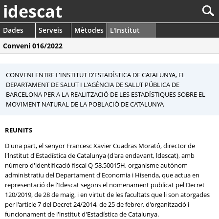
idescat
Dades
Serveis
Mètodes
L'Institut
Conveni 016/2022
CONVENI ENTRE L'INSTITUT D'ESTADÍSTICA DE CATALUNYA, EL
DEPARTAMENT DE SALUT I L'AGÈNCIA DE SALUT PÚBLICA DE
BARCELONA PER A LA REALITZACIÓ DE LES ESTADÍSTIQUES SOBRE EL
MOVIMENT NATURAL DE LA POBLACIÓ DE CATALUNYA
REUNITS
D'una part, el senyor Francesc Xavier Cuadras Morató, director de
l'lnstitut d'Estadística de Catalunya (d'ara endavant, ldescat), amb
número d'identificació fiscal Q-58.50015H, organisme autònom
administratiu del Departament d'Economia i Hisenda, que actua en
representació de l'Idescat segons el nomenament publicat pel Decret
120/2019, de 28 de maig, i en virtut de les facultats que li son atorgades
per l'article 7 del Decret 24/2014, de 25 de febrer, d'organització i
funcionament de l'lnstitut d'Estadística de Catalunya.