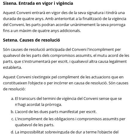
Sisena. Entrada en vigor i vigència
Aquest Conveni entrarà en vigor des de la seva signatura i tindrà una
durada de quatre anys. Amb anterioritat a la finalització de la vigència
del Conveni, les parts podran acordar unànimement la seva prorroga
fins a un màxim de quatre anys addicionals.
Setena. Causes de resolució
Són causes de resolució anticipada del Conveni l'incompliment per
qualsevol de les parts dels compromisos assumits, el mutu acord de les
parts, que s'instrumentarà per escrit, i qualsevol altra causa legalment
establerta.
Aquest Conveni s'extingeix pel compliment de les actuacions que en
constitueixen l'objecte o per incórrer en causa de resolució. Són causes
de resolució:
El transcurs del termini de vigència del Conveni sense que se
n'hagi acordat la pròrroga.
L'acord de les dues parts manifestat per escrit.
L'incompliment de les obligacions i compromisos assumits per
qualsevol de les parts.
La impossibilitat sobrevinguda de dur a terme l'objecte del