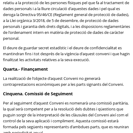
relatiu a la protecció de les persones físiques pel que fa al tractament de
dades personals i a la lliure circulació d'aquestes dades i pel qual es
deroga la Directiva 95/46/CE (Reglament general de protecció de dades),
a la Llei orgànica 3/2018, de 5 de desembre, de protecció de dades
personals i garantia dels drets digitals, i a les disposicions reglamentàries
de l'ordenament intern en matèria de protecció de dades de caràcter
personal.
El deure de guardar secret estadístic i el deure de confidencialitat es
mantindran fins i tot després de la vigència d'aquest conveni i que hagin
finalitzat les activitats relatives a la seva execució.
Quarta.- Finançament
La realització de l'objecte d'aquest Conveni no generarà
contraprestacions econòmiques per a les parts signants del Conveni.
Cinquena. Comissió de Seguiment
Per al seguiment d'aquest Conveni es nomenarà una comissió paritària,
la qual serà competent per a la resolució dels dubtes i qüestions que
puguin sorgir de la interpretació de les clàusules del Conveni així com el
control de la seva aplicació i compliment. Aquesta comissió estarà
formada pels següents representants d'ambdues parts, que es reuniran
amb periodicitat anual.