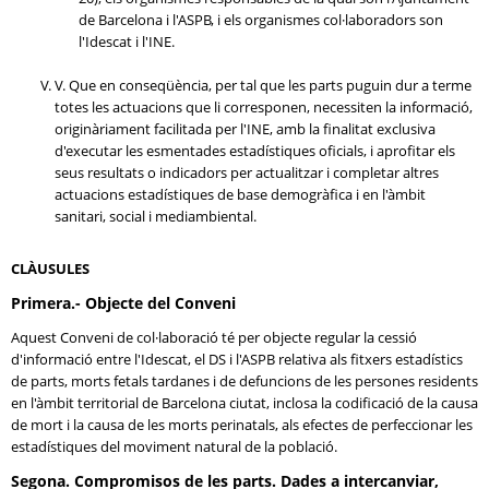
de Barcelona i l'ASPB, i els organismes col·laboradors son
l'Idescat i l'INE.
V. Que en conseqüència, per tal que les parts puguin dur a terme
totes les actuacions que li corresponen, necessiten la informació,
originàriament facilitada per l'INE, amb la finalitat exclusiva
d'executar les esmentades estadístiques oficials, i aprofitar els
seus resultats o indicadors per actualitzar i completar altres
actuacions estadístiques de base demogràfica i en l'àmbit
sanitari, social i mediambiental.
CLÀUSULES
Primera.- Objecte del Conveni
Aquest Conveni de col·laboració té per objecte regular la cessió
d'informació entre l'Idescat, el DS i l'ASPB relativa als fitxers estadístics
de parts, morts fetals tardanes i de defuncions de les persones residents
en l'àmbit territorial de Barcelona ciutat, inclosa la codificació de la causa
de mort i la causa de les morts perinatals, als efectes de perfeccionar les
estadístiques del moviment natural de la població.
Segona. Compromisos de les parts. Dades a intercanviar,