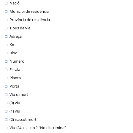
Nació
Municipi de residència
Província de residència
Tipus de via
Adreça
Km
Bloc
Número
Escala
Planta
Porta
Viu o mort
(0) viu
(1) viu
(2) nascut mort
Viu+24h si - no ? “No discrimina”