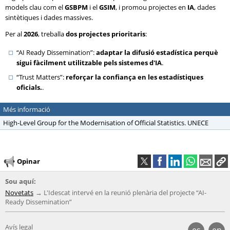
models clau com el
GSBPM
i el
GSIM
, i promou projectes en
IA
, dades
sintètiques i dades massives.
Per al
2026
, treballa
dos projectes prioritaris
:
“AI Ready Dissemination”:
adaptar la difusió estadística perquè
sigui fàcilment utilitzable pels sistemes d'IA
.
“Trust Matters”:
reforçar la confiança en les estadístiques
oficials.
.
Més informació
High-Level Group for the Modernisation of Official Statistics. UNECE
Opinar
Sou aquí:
Novetats
L'Idescat intervé en la reunió plenària del projecte “AI-
Ready Dissemination”
Avís legal