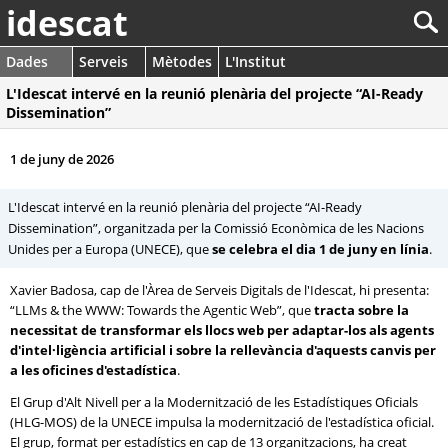
idescat
Dades
Serveis
Mètodes
L'Institut
L'Idescat intervé en la reunió plenària del projecte “AI-Ready
Dissemination”
1 de juny de 2026
L'Idescat intervé en la reunió plenària del projecte “AI-Ready
Dissemination”, organitzada per la Comissió Econòmica de les Nacions
Unides per a Europa (UNECE), que
se celebra el dia 1 de juny en línia
.
Xavier Badosa, cap de l'Àrea de Serveis Digitals de l'Idescat, hi presenta:
“LLMs & the WWW: Towards the Agentic Web”, que
tracta sobre la
necessitat de transformar els llocs web per adaptar-los als agents
d'intel·ligència artificial i sobre la rellevància d'aquests canvis per
a les oficines d'estadística
.
El Grup d'Alt Nivell per a la Modernització de les Estadístiques Oficials
(HLG-MOS) de la UNECE impulsa la modernització de l'estadística oficial.
El grup, format per estadístics en cap de 13 organitzacions, ha creat