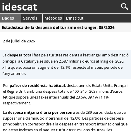
idescat
Dades
Serveis
Mètodes
L'Institut
Estadística de la despesa del turisme estranger. 05/2026
2 de juliol de 2026
La
despesa total
feta pels turistes residents a l'estranger amb destinació
principal a Catalunya se situa en 2.587 milions d'euros al maig del 2026,
xifra que suposa un augment del 13,1% respecte al mateix període de
l'any anterior.
Per
països de residència habitual
, destaquen els Estats Units, França i
el Regne Unit amb una despesa total de 400, 345 i 263 milions d'euros,
fet que suposa unes taxes interanuals del 23,6%, 39,1% i 1,1%,
respectivament.
La
despesa mitjana diària per persona
és de 239 euros, dada que va
suposar una disminució interanual del 12,0%. Les partides de despesa
principals van correspondre a la despesa en transport internacional que
no estan incloses en el paquet turístic (666 milions d'euros) i les