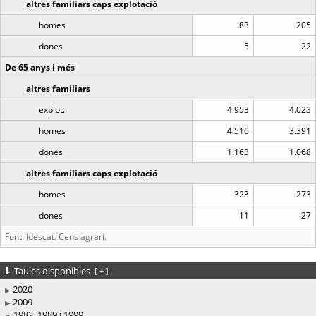
altres familiars caps explotació
homes
83
205
dones
5
22
De 65 anys i més
altres familiars
explot.
4.953
4.023
homes
4.516
3.391
dones
1.163
1.068
altres familiars caps explotació
homes
323
273
dones
11
27
Font: Idescat. Cens agrari.
Taules disponibles
[
+
]
2020
2009
1982, 1989 i 1999