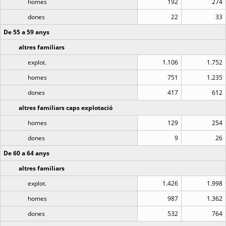
homes
192
274
dones
22
33
De 55 a 59 anys
altres familiars
explot.
1.106
1.752
homes
751
1.235
dones
417
612
altres familiars caps explotació
homes
129
254
dones
9
26
De 60 a 64 anys
altres familiars
explot.
1.426
1.998
homes
987
1.362
dones
532
764