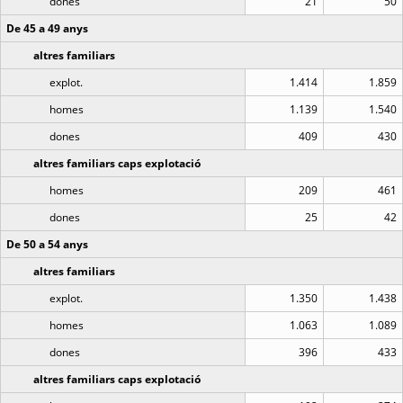
dones
21
50
De 45 a 49 anys
altres familiars
explot.
1.414
1.859
homes
1.139
1.540
dones
409
430
altres familiars caps explotació
homes
209
461
dones
25
42
De 50 a 54 anys
altres familiars
explot.
1.350
1.438
homes
1.063
1.089
dones
396
433
altres familiars caps explotació