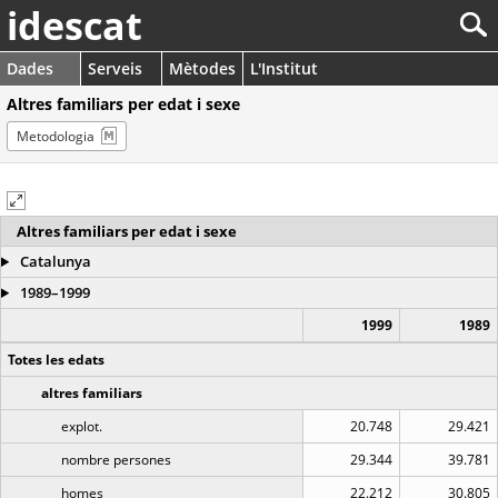
idescat
Dades
Serveis
Mètodes
L'Institut
Altres familiars per edat i sexe
Metodologia
Altres familiars per edat i sexe
Catalunya
1989–1999
1999
1989
Totes les edats
altres familiars
explot.
20.748
29.421
nombre persones
29.344
39.781
homes
22.212
30.805