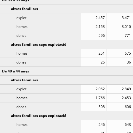
altres familiars
explot.
2.457
3.471
homes
2.153
3.010
dones
596
771
altres familiars caps explotació
homes
251
675
dones
26
36
De 40 a 44 anys
altres familiars
explot.
2.062
2.849
homes
1.766
2.453
dones
508
606
altres familiars caps explotació
homes
246
643