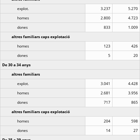
explot.
3.237
5.270
homes
2.800
4.723
dones
833
1.009
altres familiars caps explotació
homes
123
426
dones
5
20
De 30 a 34 anys
altres familiars
explot.
3.041
4.428
homes
2.681
3.956
dones
717
865
altres familiars caps explotació
homes
204
598
dones
14
27
De 35 a 39 anys