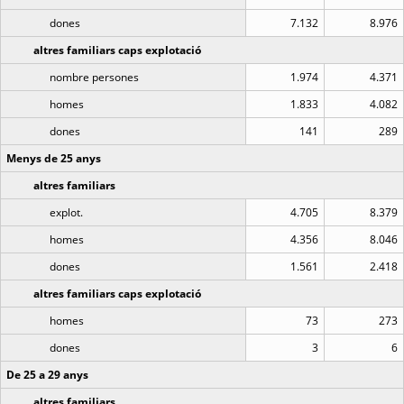
dones
7.132
8.976
altres familiars caps explotació
nombre persones
1.974
4.371
homes
1.833
4.082
dones
141
289
Menys de 25 anys
altres familiars
explot.
4.705
8.379
homes
4.356
8.046
dones
1.561
2.418
altres familiars caps explotació
homes
73
273
dones
3
6
De 25 a 29 anys
altres familiars