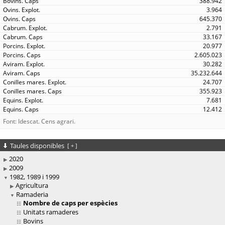
388.942
3.964
645.370
2.791
33.167
20.977
2.605.023
30.282
35.232.644
24.707
355.923
7.681
12.412
Font: Idescat. Cens agrari.
Taules disponibles
[
+
]
2020
2009
1982, 1989 i 1999
Agricultura
Ramaderia
Nombre de caps per espècies
Unitats ramaderes
Bovins