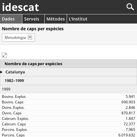
idescat
Dades
Serveis
Mètodes
L'Institut
Nombre de caps per espècies
Metodologia
Nombre de caps per espècies
Catalunya
1982–1999
1999
5.941
690.903
2.846
870.817
1.847
72.377
7.965
6.019.632