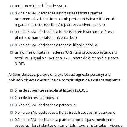
tenir un mínim d'1 ha de SAU, o
0,2 ha de SAU dedicades a hortalisses i flors i plantes
ornamentals a l'aire lliure o amb protecció baixa o fruiters de
regadiu (inclosos els cítrics) o planters o hivernacles, o
0,1 ha de SAU dedicades a hortalisses en hivernacle o flors i
plantes ornamentals en hivernacle, o
0,5 ha de SAU dedicades a tabac o llúpol o cotó, o
una o més unitats ramaderes (UR) i una producció estàndard
total (PET) igual o superior a 0,75 unitats de dimensió europea
(UDE).
Al Cens del 2020, perquè una explotació agrícola pertanyi a la
població objecte d'estudi ha de complir algun dels criteris següents:
5 ha de superfície agrícola utilitzada (SAU), o
2 ha de terres llaurades, o
0,5 ha de SAU dedicades a patates, o
0,5 ha de SAU dedicades a hortalisses fresques i maduixes, o
0,2 ha de SAU dedicades a plantes aromàtiques, medicinals i
espècies, flors i plantes ornamentals, llavors i plàntules, i vivers a