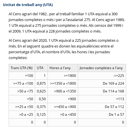
Unitat de treball any (UTA)
Al Cens agrari del 1982 , per al treball familiar 1 UTA equival a 300
jornades completes o més i per a l'assalariat 275. Al Cens agrari 1989,
1 UTA equival a 275 jornades completes o més. Als censos del 1999 i
el 2009, 1 UTA equival a 228 jornades completes o més.
Al Cens agrari del 2020, 1 UTA equival a 225 jornades completes o
més. En el següent quadre es donen les equivalències entre el
percentatge d'UTA, el nombre d'UTA, les hores i les jornades
completes:
Tram UTA (%)
UTA
Hores a l'any
Jornades completes a l'any
=100
1
>=1800
>=225
>=75 a <100
0,875
>=1350 a <1800
De 169 a 224
>50 a <75
0,625
>900 a <1350
De 114 a 168
=50
0,50
=900
=113
>=25 a <50
0,375
>=450 a <900
De 57 a 112
>0 a <25
0,125
>0 a <450
De 1 a 57
0
0
0
0