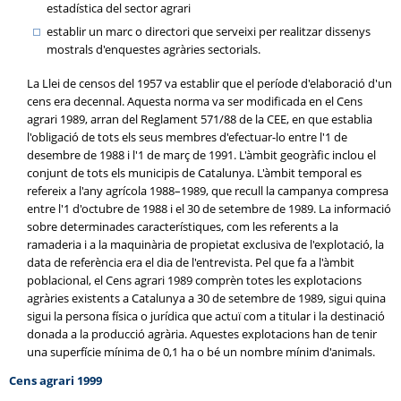
estadística del sector agrari
establir un marc o directori que serveixi per realitzar dissenys
mostrals d'enquestes agràries sectorials.
La Llei de censos del 1957 va establir que el període d'elaboració d'un
cens era decennal. Aquesta norma va ser modificada en el Cens
agrari 1989, arran del Reglament 571/88 de la CEE, en que establia
l'obligació de tots els seus membres d'efectuar-lo entre l'1 de
desembre de 1988 i l'1 de març de 1991. L'àmbit geogràfic inclou el
conjunt de tots els municipis de Catalunya. L'àmbit temporal es
refereix a l'any agrícola 1988–1989, que recull la campanya compresa
entre l'1 d'octubre de 1988 i el 30 de setembre de 1989. La informació
sobre determinades característiques, com les referents a la
ramaderia i a la maquinària de propietat exclusiva de l'explotació, la
data de referència era el dia de l'entrevista. Pel que fa a l'àmbit
poblacional, el Cens agrari 1989 comprèn totes les explotacions
agràries existents a Catalunya a 30 de setembre de 1989, sigui quina
sigui la persona física o jurídica que actuï com a titular i la destinació
donada a la producció agrària. Aquestes explotacions han de tenir
una superfície mínima de 0,1 ha o bé un nombre mínim d'animals.
Cens agrari 1999