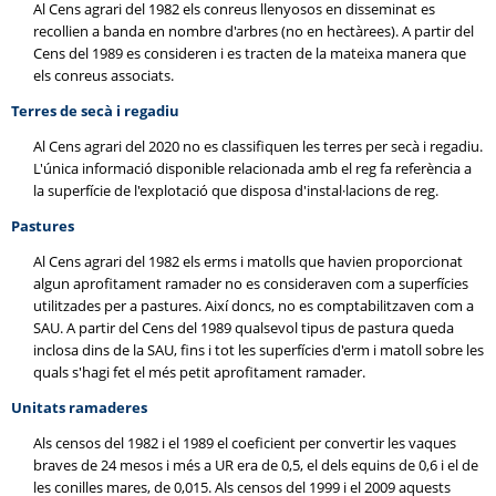
Al Cens agrari del 1982 els conreus llenyosos en disseminat es
recollien a banda en nombre d'arbres (no en hectàrees). A partir del
Cens del 1989 es consideren i es tracten de la mateixa manera que
els conreus associats.
Terres de secà i regadiu
Al Cens agrari del 2020 no es classifiquen les terres per secà i regadiu.
L'única informació disponible relacionada amb el reg fa referència a
la superfície de l'explotació que disposa d'instal·lacions de reg.
Pastures
Al Cens agrari del 1982 els erms i matolls que havien proporcionat
algun aprofitament ramader no es consideraven com a superfícies
utilitzades per a pastures. Així doncs, no es comptabilitzaven com a
SAU. A partir del Cens del 1989 qualsevol tipus de pastura queda
inclosa dins de la SAU, fins i tot les superfícies d'erm i matoll sobre les
quals s'hagi fet el més petit aprofitament ramader.
Unitats ramaderes
Als censos del 1982 i el 1989 el coeficient per convertir les vaques
braves de 24 mesos i més a UR era de 0,5, el dels equins de 0,6 i el de
les conilles mares, de 0,015. Als censos del 1999 i el 2009 aquests