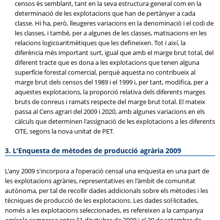
censos és semblant, tant en la seva estructura general com en la
determinació de les explotacions que han de pertànyer a cada
classe. Hi ha, però, lleugeres variacions en la denominació i el codi de
les classes, i també, per a algunes de les classes, matisacions en les
relacions logicoaritmètiques que les defineixen. Tot i així, la
diferència més important surt, igual que amb el marge brut total, del
diferent tracte que es dona a les explotacions que tenen alguna
superfície forestal comercial, perquè aquesta no contribueix al
marge brut dels censos del 1989 i el 1999 i, per tant, modifica, per a
aquestes explotacions, la proporció relativa dels diferents marges
bruts de conreus i ramats respecte del marge brut total. El mateix
passa al Cens agrari del 2009 i 2020, amb algunes variacions en els
càlculs que determinen l'assignació de les explotacions a les diferents
OTE, segons la nova unitat de PET.
3. L'Enquesta de mètodes de producció agrària 2009
L'any 2009 s'incorpora a l'operació censal una enquesta en una part de
les explotacions agràries, representatives en l'àmbit de comunitat
autònoma, per tal de recollir dades addicionals sobre els mètodes i les
tècniques de producció de les explotacions. Les dades sol·licitades,
només a les explotacions seleccionades, es refereixen a la campanya