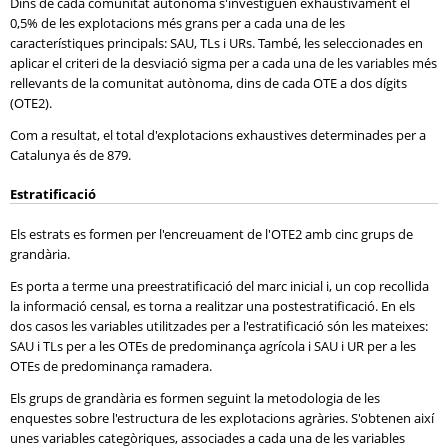
Dins de cada comunitat autònoma s'investiguen exhaustivament el
0,5% de les explotacions més grans per a cada una de les
característiques principals: SAU, TLs i URs. També, les seleccionades en
aplicar el criteri de la desviació sigma per a cada una de les variables més
rellevants de la comunitat autònoma, dins de cada OTE a dos dígits
(OTE2).
Com a resultat, el total d'explotacions exhaustives determinades per a
Catalunya és de 879.
Estratificació
Els estrats es formen per l'encreuament de l'OTE2 amb cinc grups de
grandària.
Es porta a terme una preestratificació del marc inicial i, un cop recollida
la informació censal, es torna a realitzar una postestratificació. En els
dos casos les variables utilitzades per a l'estratificació són les mateixes:
SAU i TLs per a les OTEs de predominança agrícola i SAU i UR per a les
OTEs de predominança ramadera.
Els grups de grandària es formen seguint la metodologia de les
enquestes sobre l'estructura de les explotacions agràries. S'obtenen així
unes variables categòriques, associades a cada una de les variables