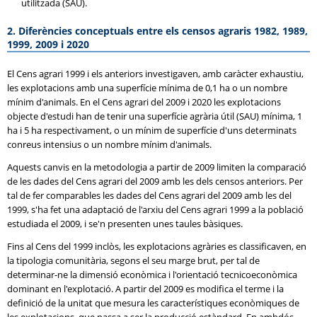
utilitzada (SAU).
2. Diferències conceptuals entre els censos agraris 1982, 1989,
1999, 2009 i 2020
El Cens agrari 1999 i els anteriors investigaven, amb caràcter exhaustiu,
les explotacions amb una superfície mínima de 0,1 ha o un nombre
mínim d'animals. En el Cens agrari del 2009 i 2020 les explotacions
objecte d'estudi han de tenir una superfície agrària útil (SAU) mínima, 1
ha i 5 ha respectivament, o un mínim de superfície d'uns determinats
conreus intensius o un nombre mínim d'animals.
Aquests canvis en la metodologia a partir de 2009 limiten la comparació
de les dades del Cens agrari del 2009 amb les dels censos anteriors. Per
tal de fer comparables les dades del Cens agrari del 2009 amb les del
1999, s'ha fet una adaptació de l'arxiu del Cens agrari 1999 a la població
estudiada el 2009, i se'n presenten unes taules bàsiques.
Fins al Cens del 1999 inclòs, les explotacions agràries es classificaven, en
la tipologia comunitària, segons el seu marge brut, per tal de
determinar-ne la dimensió econòmica i l'orientació tecnicoeconòmica
dominant en l'explotació. A partir del 2009 es modifica el terme i la
definició de la unitat que mesura les característiques econòmiques de