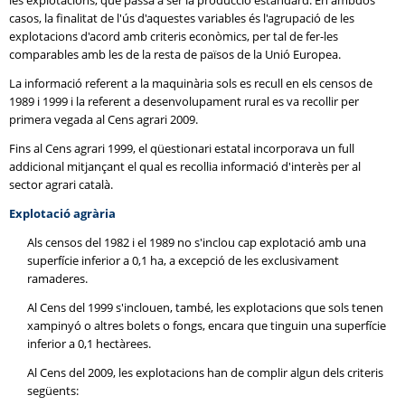
les explotacions, que passa a ser la producció estàndard. En ambdós
casos, la finalitat de l'ús d'aquestes variables és l'agrupació de les
explotacions d'acord amb criteris econòmics, per tal de fer-les
comparables amb les de la resta de països de la Unió Europea.
La informació referent a la maquinària sols es recull en els censos de
1989 i 1999 i la referent a desenvolupament rural es va recollir per
primera vegada al Cens agrari 2009.
Fins al Cens agrari 1999, el qüestionari estatal incorporava un full
addicional mitjançant el qual es recollia informació d'interès per al
sector agrari català.
Explotació agrària
Als censos del 1982 i el 1989 no s'inclou cap explotació amb una
superfície inferior a 0,1 ha, a excepció de les exclusivament
ramaderes.
Al Cens del 1999 s'inclouen, també, les explotacions que sols tenen
xampinyó o altres bolets o fongs, encara que tinguin una superfície
inferior a 0,1 hectàrees.
Al Cens del 2009, les explotacions han de complir algun dels criteris
següents: