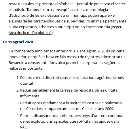
resta de taules es presenta el símbol ".." per tal de preservar el secret
estadístic. També, i com a conseqüència de la metodologia
d'adscripció de les explotacions a un municipi, poden aparèixer
algunes de les característiques de superfícies i/o animals pertanyents
a una explotació, adscrites a municipis on no correspondria (vegeu
Adscripció de l'explotació
).
Cens agrari 2020
En comparació amb censos anteriors, el Cens Agrari 2020 és un cens
innovador, perquè es basa en l'ús massiu de registres administratius.
Respecte a censos anteriors, això permet incorporar les següents
millores importants:
Disposar d'un directori censal d'explotacions agràries de més
qualitat.
Reduir sensiblement la càrrega de resposta de les unitats
informants.
Reduir aproximadament a la meitat els costos de realització
del Cens si es comparen amb els del Cens de l'any 2009.
Permet disposar durant els propers anys d'un cens continuo
de les explotacions agrícoles que sol·liciten les ajudes de la
PAC.