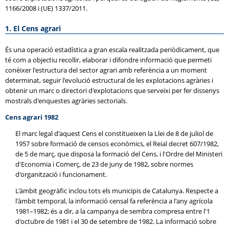
1166/2008 i (UE) 1337/2011.
1. El Cens agrari
És una operació estadística a gran escala realitzada periòdicament, que
té com a objectiu recollir, elaborar i difondre informació que permeti
conèixer l'estructura del sector agrari amb referència a un moment
determinat, seguir l'evolució estructural de les explotacions agràries i
obtenir un marc o directori d'explotacions que serveixi per fer dissenys
mostrals d'enquestes agràries sectorials.
Cens agrari 1982
El marc legal d'aquest Cens el constitueixen la Llei de 8 de juliol de
1957 sobre formació de censos econòmics, el Reial decret 607/1982,
de 5 de març, que disposa la formació del Cens, i l'Ordre del Ministeri
d'Economia i Comerç, de 23 de juny de 1982, sobre normes
d'organització i funcionament.
L'àmbit geogràfic inclou tots els municipis de Catalunya. Respecte a
l'àmbit temporal, la informació censal fa referència a l'any agrícola
1981–1982; és a dir, a la campanya de sembra compresa entre l'1
d'octubre de 1981 i el 30 de setembre de 1982. La informació sobre