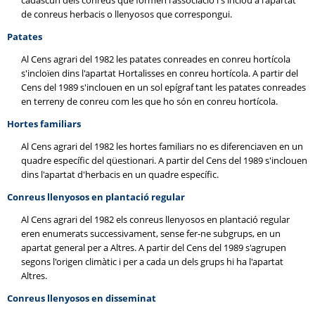
cadascun dels conreus que formen l'associació i s'inclou a l'apartat
de conreus herbacis o llenyosos que correspongui.
Patates
Al Cens agrari del 1982 les patates conreades en conreu hortícola
s'incloïen dins l'apartat Hortalisses en conreu hortícola. A partir del
Cens del 1989 s'inclouen en un sol epígraf tant les patates conreades
en terreny de conreu com les que ho són en conreu hortícola.
Hortes familiars
Al Cens agrari del 1982 les hortes familiars no es diferenciaven en un
quadre específic del qüestionari. A partir del Cens del 1989 s'inclouen
dins l'apartat d'herbacis en un quadre específic.
Conreus llenyosos en plantació regular
Al Cens agrari del 1982 els conreus llenyosos en plantació regular
eren enumerats successivament, sense fer-ne subgrups, en un
apartat general per a Altres. A partir del Cens del 1989 s'agrupen
segons l'origen climàtic i per a cada un dels grups hi ha l'apartat
Altres.
Conreus llenyosos en disseminat