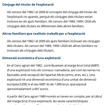
Cònjuge del titular de l'explotació
Als censos del 1982 i el 2009 el concepte del cònjuge del titular de
l'explotació no apareix, perquè els cònjuges dels titulars estan
inclosos en els ajuts familiars. Als censos del 1989, 1999 i 2020 els
cònjuges dels titulars es diferencien dels altres familiars.
Altres familiars que realitzin treballs per a l'explotació
Als censos del 1982 i el 2009 els ajuts familiars inclouen els cònjuges
dels titulars. Als censos del 1989, 1999 i 2020 els altres familiars no
inclouen els cònjuges dels titulars.
Dimensió econòmica d'una explotació
En el Cens agrari del 1982 , contribueixen al marge brut total (MBT)
d'una explotació tots els conreus i ramaderia, així com les terres no
llaurades amb excepció de l'apartat Altres (erms, eres, etc.). Una
explotació té una dimensió econòmica d'una unitat de dimensió
europea (UDE) si el seu MBT és de 1.000 ecus, que equival
aproximadament a 601 euros.
A partir del Cens agrari 1989 només es tenen en compte, per al càlcul
del marge brut d'una explotació, les seves característiques