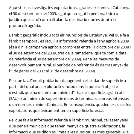
Aquest cens investiga les explotacions agràries existents a Catalunya
el 30 de setembre del 2009, sigui quina sigui la persona física o
jurídica que actuï com a titular i la destinació que es doni a la
producció agrària.
L'àmbit geogràfic inclou tots els municipis de Catalunya. Pel que fa a
l'àmbit temporal, es recull la informació referida a l'any agrícola 2009
(és a dir, la campanya agrícola compresa entre l'1 d'octubre del 2008 i
el 30 de setembre del 2009, tret de la ramaderia, que té com a data
de referència el 30 de setembre del 2009). Per a les mesures de
desenvolupament rural, el període de referència és de tres anys (de
l'1 de gener del 2007 al 31 de desembre del 2009).
Pel que fa a l'àmbit poblacional, augmenta el llindar de superfície a
partir del qual una explotació s'inclou dins la població objecte
d'estudi, que ha de tenir un mínim d'1 ha de superfície agrària útil
(SAU) o un mínim de superfície d'uns determinats conreus intensius
o un nombre mínim d'animals. En conseqüència, queden excloses les
explotacions que únicament tenen superfície forestal.
Pel que fa a la informació referida a l'àmbit municipal, cal assenyalar
que per als municipis que tenen menys de quatre explotacions, la
informació que es difon es limita a les dues taules més generals. A la