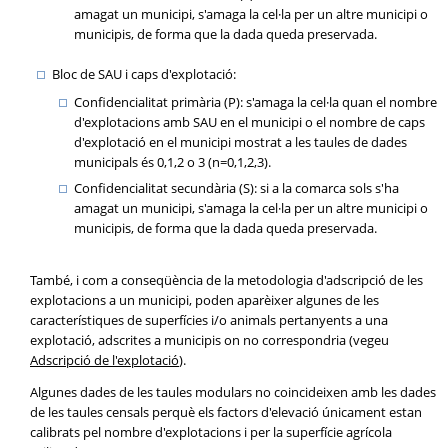
amagat un municipi, s'amaga la cel·la per un altre municipi o
municipis, de forma que la dada queda preservada.
Bloc de SAU i caps d'explotació:
Confidencialitat primària (P): s'amaga la cel·la quan el nombre
d'explotacions amb SAU en el municipi o el nombre de caps
d'explotació en el municipi mostrat a les taules de dades
municipals és 0,1,2 o 3 (n=0,1,2,3).
Confidencialitat secundària (S): si a la comarca sols s'ha
amagat un municipi, s'amaga la cel·la per un altre municipi o
municipis, de forma que la dada queda preservada.
També, i com a conseqüència de la metodologia d'adscripció de les
explotacions a un municipi, poden aparèixer algunes de les
característiques de superfícies i/o animals pertanyents a una
explotació, adscrites a municipis on no correspondria (vegeu
Adscripció de l'explotació
).
Algunes dades de les taules modulars no coincideixen amb les dades
de les taules censals perquè els factors d'elevació únicament estan
calibrats pel nombre d'explotacions i per la superfície agrícola