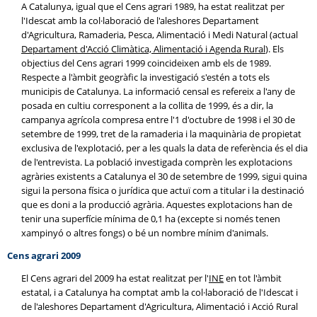
A Catalunya, igual que el Cens agrari 1989, ha estat realitzat per
l'Idescat amb la col·laboració de l'aleshores Departament
d'Agricultura, Ramaderia, Pesca, Alimentació i Medi Natural (actual
Departament d'Acció Climàtica, Alimentació i Agenda Rural
). Els
objectius del Cens agrari 1999 coincideixen amb els de 1989.
Respecte a l'àmbit geogràfic la investigació s'estén a tots els
municipis de Catalunya. La informació censal es refereix a l'any de
posada en cultiu corresponent a la collita de 1999, és a dir, la
campanya agrícola compresa entre l'1 d'octubre de 1998 i el 30 de
setembre de 1999, tret de la ramaderia i la maquinària de propietat
exclusiva de l'explotació, per a les quals la data de referència és el dia
de l'entrevista. La població investigada comprèn les explotacions
agràries existents a Catalunya el 30 de setembre de 1999, sigui quina
sigui la persona física o jurídica que actuï com a titular i la destinació
que es doni a la producció agrària. Aquestes explotacions han de
tenir una superfície mínima de 0,1 ha (excepte si només tenen
xampinyó o altres fongs) o bé un nombre mínim d'animals.
Cens agrari 2009
El Cens agrari del 2009 ha estat realitzat per l'
INE
en tot l'àmbit
estatal, i a Catalunya ha comptat amb la col·laboració de l'Idescat i
de l'aleshores Departament d'Agricultura, Alimentació i Acció Rural