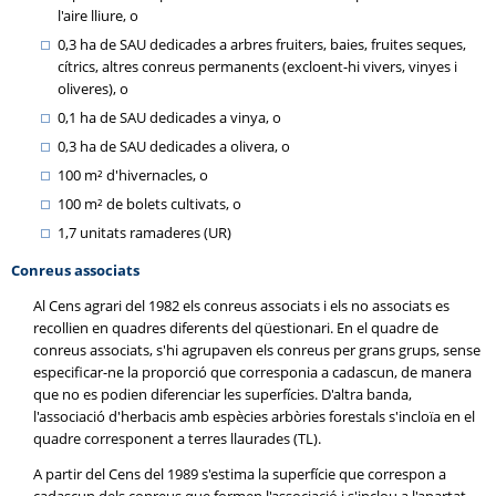
l'aire lliure, o
0,3 ha de SAU dedicades a arbres fruiters, baies, fruites seques,
cítrics, altres conreus permanents (excloent-hi vivers, vinyes i
oliveres), o
0,1 ha de SAU dedicades a vinya, o
0,3 ha de SAU dedicades a olivera, o
100 m² d'hivernacles, o
100 m² de bolets cultivats, o
1,7 unitats ramaderes (UR)
Conreus associats
Al Cens agrari del 1982 els conreus associats i els no associats es
recollien en quadres diferents del qüestionari. En el quadre de
conreus associats, s'hi agrupaven els conreus per grans grups, sense
especificar-ne la proporció que corresponia a cadascun, de manera
que no es podien diferenciar les superfícies. D'altra banda,
l'associació d'herbacis amb espècies arbòries forestals s'incloïa en el
quadre corresponent a terres llaurades (TL).
A partir del Cens del 1989 s'estima la superfície que correspon a