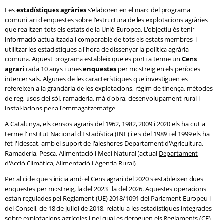
Les
estadístiques agràries
s'elaboren en el marc del programa
comunitari d'enquestes sobre l'estructura de les explotacions agràries
que realitzen tots els estats de la Unió Europea. L'objectiu és tenir
informació actualitzada i comparable de tots els estats membres, i
utilitzar les estadístiques a l'hora de dissenyar la política agrària
comuna. Aquest programa estableix que es porti a terme un
Cens
agrari
cada 10 anys i unes
enquestes
per mostreig en els períodes
intercensals. Algunes de les característiques que investiguen es
refereixen a la grandària de les explotacions, règim de tinença, mètodes
de reg, usos del sòl, ramaderia, mà d'obra, desenvolupament rural i
instal·lacions per a l'emmagatzematge.
A Catalunya, els censos agraris del 1962, 1982, 2009 i 2020 els ha dut a
terme l'Institut Nacional d'Estadística (INE) i els del 1989 i el 1999 els ha
fet l'Idescat, amb el suport de l'aleshores Departament d'Agricultura,
Ramaderia, Pesca, Alimentació i Medi Natural (actual
Departament
d'Acció Climàtica, Alimentació i Agenda Rural
).
Per al cicle que s'inicia amb el Cens agrari del 2020 s'estableixen dues
enquestes per mostreig, la del 2023 i la del 2026. Aquestes operacions
estan regulades pel Reglament (UE) 2018/1091 del Parlament Europeu i
del Consell, de 18 de juliol de 2018, relatiu a les estadístiques integrades
sobre explotacions agrícoles i pel qual es deroguen els Reglaments (CE)