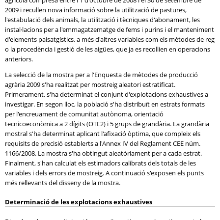
agrícola compresa entre l'1 d'octubre de 2008 i el 30 de setembre de
2009 i recullen nova informació sobre la utilització de pastures,
l'estabulació dels animals, la utilització i tècniques d'abonament, les
instal·lacions per a l'emmagatzematge de fems i purins i el manteniment
d'elements paisatgístics, a més d'altres variables com els mètodes de reg
o la procedència i gestió de les aigües, que ja es recollien en operacions
anteriors.
La selecció de la mostra per a l'Enquesta de mètodes de producció
agrària 2009 s'ha realitzat per mostreig aleatori estratificat.
Primerament, s'ha determinat el conjunt d'explotacions exhaustives a
investigar. En segon lloc, la població s'ha distribuït en estrats formats
per l'encreuament de comunitat autònoma, orientació
tecnicoeconòmica a 2 dígits (OTE2) i 5 grups de grandària. La grandària
mostral s'ha determinat aplicant l'afixació òptima, que compleix els
requisits de precisió establerts a l'Annex IV del Reglament CEE núm.
1166/2008. La mostra s'ha obtingut aleatòriament per a cada estrat.
Finalment, s'han calculat els estimadors calibrats dels totals de les
variables i dels errors de mostreig. A continuació s'exposen els punts
més rellevants del disseny de la mostra.
Determinació de les explotacions exhaustives