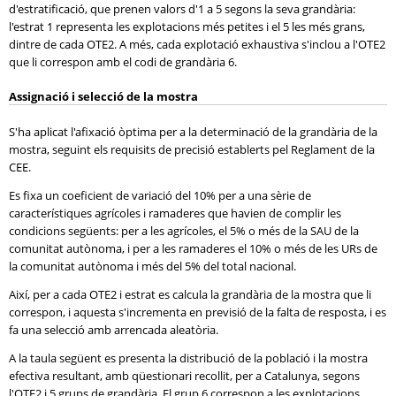
d'estratificació, que prenen valors d'1 a 5 segons la seva grandària:
l'estrat 1 representa les explotacions més petites i el 5 les més grans,
dintre de cada OTE2. A més, cada explotació exhaustiva s'inclou a l'OTE2
que li correspon amb el codi de grandària 6.
Assignació i selecció de la mostra
S'ha aplicat l'afixació òptima per a la determinació de la grandària de la
mostra, seguint els requisits de precisió establerts pel Reglament de la
CEE.
Es fixa un coeficient de variació del 10% per a una sèrie de
característiques agrícoles i ramaderes que havien de complir les
condicions següents: per a les agrícoles, el 5% o més de la SAU de la
comunitat autònoma, i per a les ramaderes el 10% o més de les URs de
la comunitat autònoma i més del 5% del total nacional.
Així, per a cada OTE2 i estrat es calcula la grandària de la mostra que li
correspon, i aquesta s'incrementa en previsió de la falta de resposta, i es
fa una selecció amb arrencada aleatòria.
A la taula següent es presenta la distribució de la població i la mostra
efectiva resultant, amb qüestionari recollit, per a Catalunya, segons
l'OTE2 i 5 grups de grandària. El grup 6 correspon a les explotacions