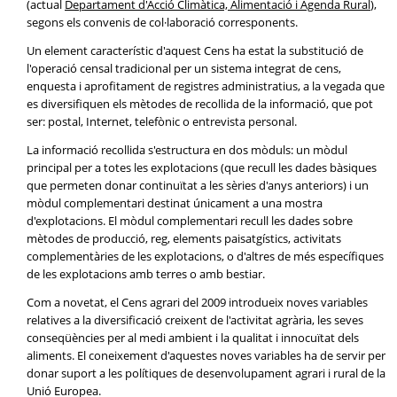
(actual
Departament d'Acció Climàtica, Alimentació i Agenda Rural
),
segons els convenis de col·laboració corresponents.
Un element característic d'aquest Cens ha estat la substitució de
l'operació censal tradicional per un sistema integrat de cens,
enquesta i aprofitament de registres administratius, a la vegada que
es diversifiquen els mètodes de recollida de la informació, que pot
ser: postal, Internet, telefònic o entrevista personal.
La informació recollida s'estructura en dos mòduls: un mòdul
principal per a totes les explotacions (que recull les dades bàsiques
que permeten donar continuïtat a les sèries d'anys anteriors) i un
mòdul complementari destinat únicament a una mostra
d'explotacions. El mòdul complementari recull les dades sobre
mètodes de producció, reg, elements paisatgístics, activitats
complementàries de les explotacions, o d'altres de més específiques
de les explotacions amb terres o amb bestiar.
Com a novetat, el Cens agrari del 2009 introdueix noves variables
relatives a la diversificació creixent de l'activitat agrària, les seves
conseqüències per al medi ambient i la qualitat i innocuïtat dels
aliments. El coneixement d'aquestes noves variables ha de servir per
donar suport a les polítiques de desenvolupament agrari i rural de la
Unió Europea.