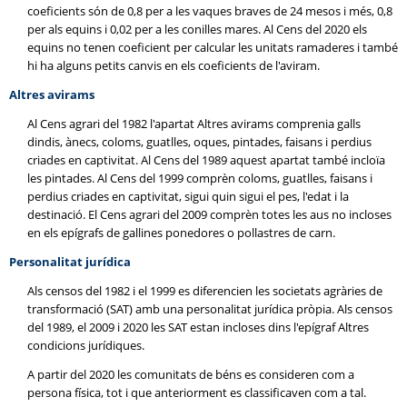
coeficients són de 0,8 per a les vaques braves de 24 mesos i més, 0,8
per als equins i 0,02 per a les conilles mares. Al Cens del 2020 els
equins no tenen coeficient per calcular les unitats ramaderes i també
hi ha alguns petits canvis en els coeficients de l'aviram.
Altres avirams
Al Cens agrari del 1982 l'apartat Altres avirams comprenia galls
dindis, ànecs, coloms, guatlles, oques, pintades, faisans i perdius
criades en captivitat. Al Cens del 1989 aquest apartat també incloïa
les pintades. Al Cens del 1999 comprèn coloms, guatlles, faisans i
perdius criades en captivitat, sigui quin sigui el pes, l'edat i la
destinació. El Cens agrari del 2009 comprèn totes les aus no incloses
en els epígrafs de gallines ponedores o pollastres de carn.
Personalitat jurídica
Als censos del 1982 i el 1999 es diferencien les societats agràries de
transformació (SAT) amb una personalitat jurídica pròpia. Als censos
del 1989, el 2009 i 2020 les SAT estan incloses dins l'epígraf Altres
condicions jurídiques.
A partir del 2020 les comunitats de béns es consideren com a
persona física, tot i que anteriorment es classificaven com a tal.