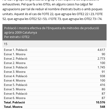
exhaustives. Pel que fa a les OTEs, en alguns casos ha calgut fer
agrupacions per tal de reduir el nombre d'estrats buits o amb poques
unitats. Aquest és el cas de l'OTE 22, que agrupa les OTE2 22 i 23, l'OTE
52, que agrupa les OTE2 52 i 53, i l'OTE 73, que agrupa les OTE2 73 i 74.
Població i mostra efectiva de l'Enquesta de mètodes de producció
agrària 2009 Catalunya
Per estrats i OTE2
15
4.617
90
2.773
100
1.745
91
938
100
416
80
87
87
10.576
548