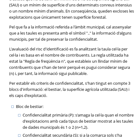
(SAU) o un mínim de superfície d'uns determinats conreus intensius
o un nombre mínim d'animals. En conseqüència, queden excloses les
explotacions que únicament tenen superfície forestal.
Pel que fa a la informació referida a l'àmbit municipal, cal assenyalar
que a les taules es presenta amb el símbol ".." la informació d'alguns
municipis, per tal de preservar la confidencialitat.
L'avaluació del risc d'identificació es fa analitzant la taula cel·la per
cel·la i es basa en el nombre de contribuents. La regla utilitzada ha
estat la "Regla de freqüència n", que estableix un llindar mínim de
contribuents que s'han de tenir perquè es pugui considerar segura
(n) i, per tant, la informació sigui publicable.
Per establir els criteris de confidencialitat, s'han tingut en compte 3
blocs d'informació: el bestiar, la superfície agrícola utilitzada (SAU) i
els caps d'explotació.
Bloc de bestiar:
Confidencialitat primària (P): s'amaga la cel·la quan el nombre
d'explotacions amb cada tipus de bestiar mostrat a les taules
de dades municipals és 1 o 2 (n=1,2).
Confidencialitat secundària (S): si a la comarca sols s'ha