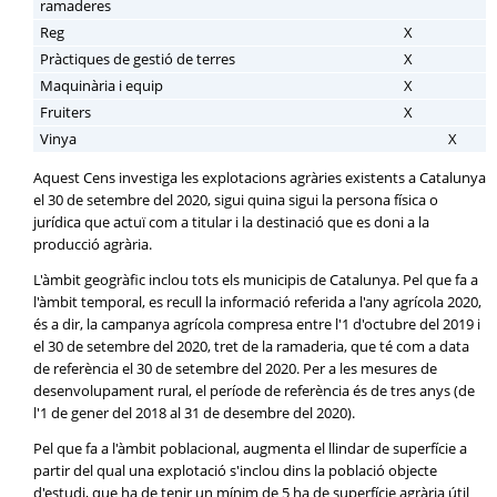
ramaderes
Reg
X
Pràctiques de gestió de terres
X
Maquinària i equip
X
Fruiters
X
Vinya
X
Aquest Cens investiga les explotacions agràries existents a Catalunya
el 30 de setembre del 2020, sigui quina sigui la persona física o
jurídica que actuï com a titular i la destinació que es doni a la
producció agrària.
L'àmbit geogràfic inclou tots els municipis de Catalunya. Pel que fa a
l'àmbit temporal, es recull la informació referida a l'any agrícola 2020,
és a dir, la campanya agrícola compresa entre l'1 d'octubre del 2019 i
el 30 de setembre del 2020, tret de la ramaderia, que té com a data
de referència el 30 de setembre del 2020. Per a les mesures de
desenvolupament rural, el període de referència és de tres anys (de
l'1 de gener del 2018 al 31 de desembre del 2020).
Pel que fa a l'àmbit poblacional, augmenta el llindar de superfície a
partir del qual una explotació s'inclou dins la població objecte
d'estudi, que ha de tenir un mínim de 5 ha de superfície agrària útil