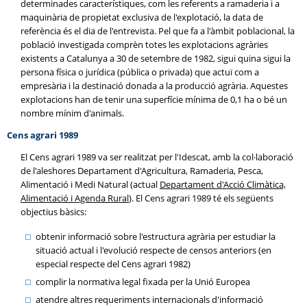
determinades característiques, com les referents a ramaderia i a
maquinària de propietat exclusiva de l'explotació, la data de
referència és el dia de l'entrevista. Pel que fa a l'àmbit poblacional, la
població investigada comprèn totes les explotacions agràries
existents a Catalunya a 30 de setembre de 1982, sigui quina sigui la
persona física o jurídica (pública o privada) que actuï com a
empresària i la destinació donada a la producció agrària. Aquestes
explotacions han de tenir una superfície mínima de 0,1 ha o bé un
nombre mínim d'animals.
Cens agrari 1989
El Cens agrari 1989 va ser realitzat per l'Idescat, amb la col·laboració
de l'aleshores Departament d'Agricultura, Ramaderia, Pesca,
Alimentació i Medi Natural (actual
Departament d'Acció Climàtica,
Alimentació i Agenda Rural
). El Cens agrari 1989 té els següents
objectius bàsics:
obtenir informació sobre l'estructura agrària per estudiar la
situació actual i l'evolució respecte de censos anteriors (en
especial respecte del Cens agrari 1982)
complir la normativa legal fixada per la Unió Europea
atendre altres requeriments internacionals d'informació