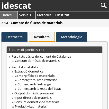
idescat
Dades
Serveis
Mètodes
L'Institut
Compte de fluxos de materials
CFM
Destacats
Resultats
Metodologia
Taules disponibles
[
+
]
Resultats bàsics del conjunt de Catalunya
Consum domèstic de materials
Resultats detallats
Extracció domèstica
Comerç físic de materials
Comerç total amb l'exterior
Comerç amb l'estranger
Comerç amb la resta de l'Estat
Output domèstic processat
Input directe de materials
Consum domèstic de materials
Productivitat material