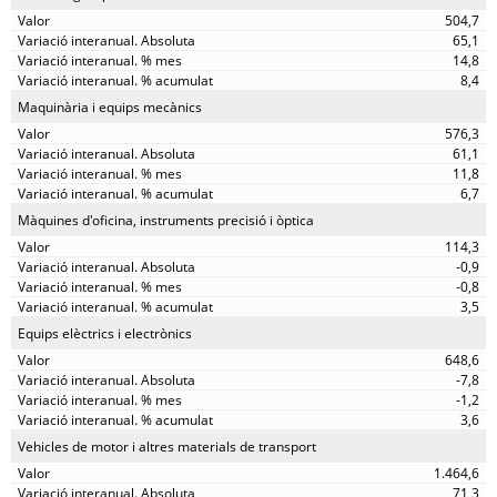
504,7
65,1
14,8
8,4
Maquinària i equips mecànics
576,3
61,1
11,8
6,7
Màquines d'oficina, instruments precisió i òptica
114,3
-0,9
-0,8
3,5
Equips elèctrics i electrònics
648,6
-7,8
-1,2
3,6
Vehicles de motor i altres materials de transport
1.464,6
71,3