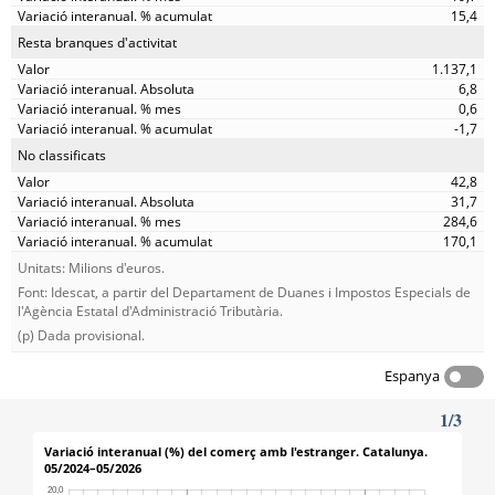
15,4
Resta branques d'activitat
1.137,1
6,8
0,6
-1,7
No classificats
42,8
31,7
284,6
170,1
Unitats: Milions d'euros.
Font: Idescat, a partir del Departament de Duanes i Impostos Especials de
l'Agència Estatal d'Administració Tributària.
(p) Dada provisional.
Espanya