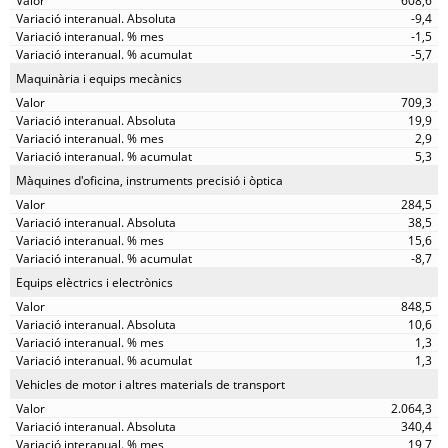
608,6
-9,4
-1,5
-5,7
Maquinària i equips mecànics
709,3
19,9
2,9
5,3
Màquines d'oficina, instruments precisió i òptica
284,5
38,5
15,6
-8,7
Equips elèctrics i electrònics
848,5
10,6
1,3
1,3
Vehicles de motor i altres materials de transport
2.064,3
340,4
19,7