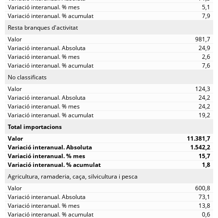
5,1
7,9
Resta branques d'activitat
981,7
24,9
2,6
7,6
No classificats
124,3
24,2
24,2
19,2
Total importacions
11.381,7
1.542,2
15,7
1,8
Agricultura, ramaderia, caça, silvicultura i pesca
600,8
73,1
13,8
0,6