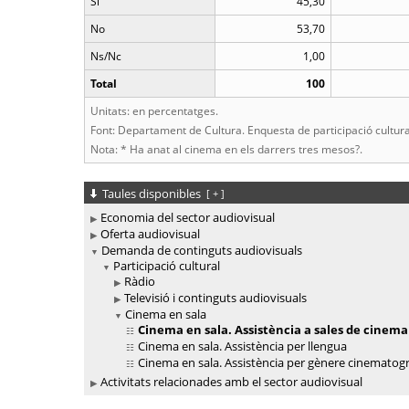
Sí
45,30
No
53,70
Ns/Nc
1,00
Total
100
Unitats: en percentatges.
Font: Departament de Cultura. Enquesta de participació cultura
Nota: * Ha anat al cinema en els darrers tres mesos?.
Taules disponibles
[
+
]
Economia del sector audiovisual
Oferta audiovisual
Demanda de continguts audiovisuals
Participació cultural
Ràdio
Televisió i continguts audiovisuals
Cinema en sala
Cinema en sala. Assistència a sales de cinema
Cinema en sala. Assistència per llengua
Cinema en sala. Assistència per gènere cinematogr
Activitats relacionades amb el sector audiovisual