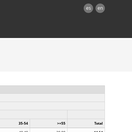
es
en
35-54
>=55
Total