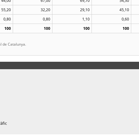
44,00
67,00
69,70
54,30
55,20
32,20
29,10
45,10
0,80
0,80
1,10
0,60
100
100
100
100
l de Catalunya.
àfic