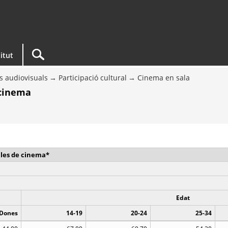
titut
 audiovisuals
Participació cultural
Cinema en sala
 cinema
sales de cinema*
Edat
Dones
14-19
20-24
25-34